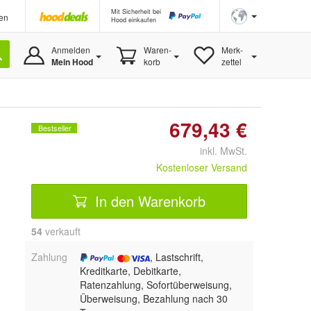
Mit Sicherheit bei
en
Hood einkaufen
Anmelden
Waren-
Merk-
Mein Hood
korb
zettel
679,43 €
Bestseller
inkl. MwSt.
Kostenloser Versand
In den Warenkorb
54
 verkauft
Zahlung
, Lastschrift,
Kreditkarte, Debitkarte,
Ratenzahlung, Sofortüberweisung,
Überweisung, Bezahlung nach 30