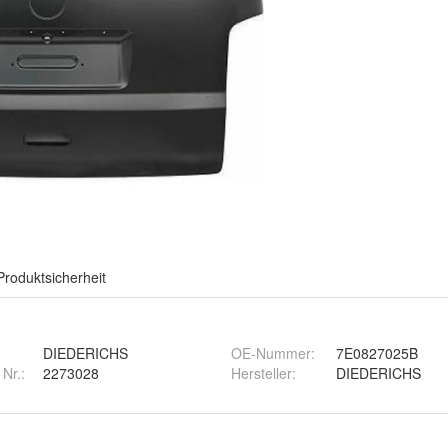
Produktsicherheit
DIEDERICHS
OE-Nummer
:
7E0827025B
 Nr.:
2273028
Hersteller
:
DIEDERICHS