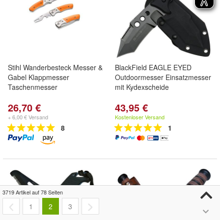
Stihl Wanderbesteck Messer &
BlackField EAGLE EYED
Gabel Klappmesser
Outdoormesser Einsatzmesser
Taschenmesser
mit Kydexscheide
26,70 €
43,95 €
+ 6,00 € Versand
Kostenloser Versand
8
1
3719 Artikel auf 78 Seiten
1
2
3