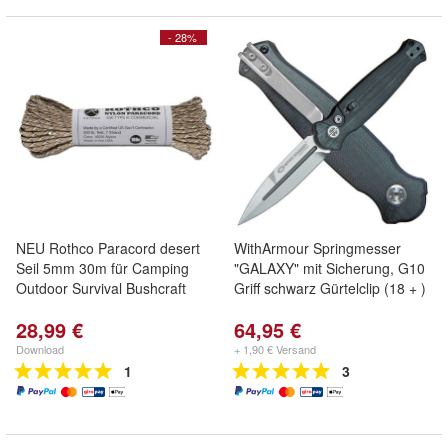
- 28%
NEU Rothco Paracord desert
WithArmour Springmesser
Seil 5mm 30m für Camping
"GALAXY" mit Sicherung, G10
Outdoor Survival Bushcraft
Griff schwarz Gürtelclip (18 + )
28,99 €
64,95 €
Download
+ 1,90 € Versand
1
3