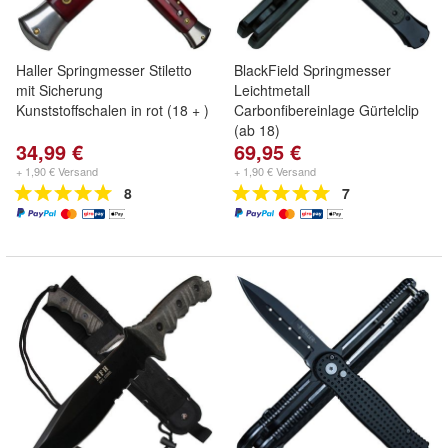
Haller Springmesser Stiletto
BlackField Springmesser
mit Sicherung
Leichtmetall
Kunststoffschalen in rot (18 + )
Carbonfibereinlage Gürtelclip
(ab 18)
34,99 €
69,95 €
+ 1,90 € Versand
+ 1,90 € Versand
8
7