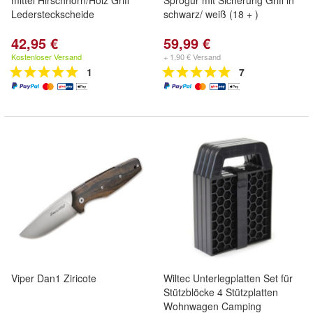
mittel Hirschhorn/Holz Griff
Sprogur mit Sicherung Griff in
Ledersteckscheide
schwarz/ weiß (18 + )
42,95 €
59,99 €
Kostenloser Versand
+ 1,90 € Versand
1
7
Viper Dan1 Ziricote
Wiltec Unterlegplatten Set für
Stützblöcke 4 Stützplatten
Wohnwagen Camping