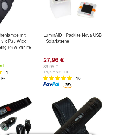
chenlampe mit
LuminAID - Packlite Nova USB
p 3 x P35 Wick
- Solarlaterne
ing PKW Vanlife
27,96 €
and
39,95 €
1
+ 4,90 € Versand
10