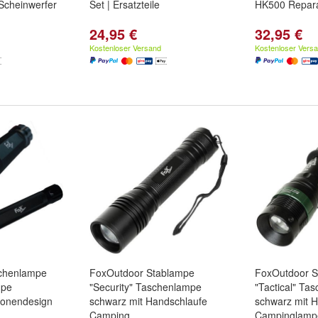
Scheinwerfer
Set | Ersatzteile
HK500 Reparat
24,95 €
32,95 €
Kostenloser Versand
Kostenloser Vers
chenlampe
FoxOutdoor Stablampe
FoxOutdoor S
mpe
"Security" Taschenlampe
"Tactical" Ta
ronendesign
schwarz mit Handschlaufe
schwarz mit 
Camping
Campinglamp