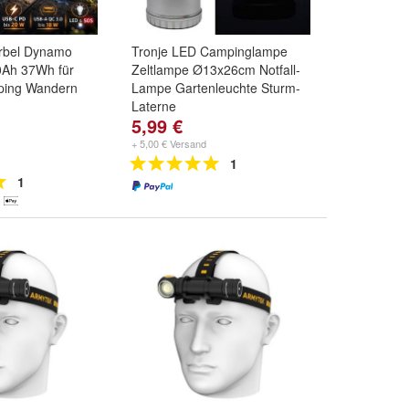
rbel Dynamo
Tronje LED Campinglampe
Ah 37Wh für
Zeltlampe Ø13x26cm Notfall-
ping Wandern
Lampe Gartenleuchte Sturm-
Laterne
5,99 €
+ 5,00 € Versand
1
1