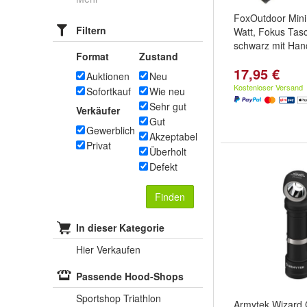
FoxOutdoor Mini
Filtern
Watt, Fokus Ta
schwarz mit Han
Format
Zustand
17,95 €
Auktionen
Neu
Kostenloser Versand
Sofortkauf
Wie neu
Sehr gut
Verkäufer
Gut
Gewerblich
Akzeptabel
Privat
Überholt
Defekt
Finden
In dieser Kategorie
Hier Verkaufen
Passende Hood-Shops
Sportshop Triathlon
Armytek Wizard