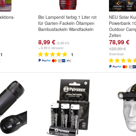
ektions-
Bio Lampenöl farbig 1 Liter rot
NEU Solar Ku
für Garten-Fackeln Öllampen
Powerbank 10
Bambusfackeln Wandfackeln
Outdoor Cam
Zelten
8,99 €
78,99 €
(8,99 €/l)
+ 6,99 € Versand
129,99 €
1
1
Download