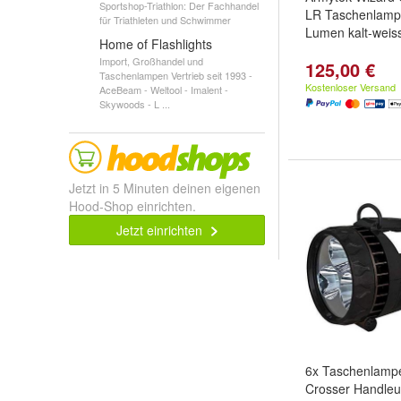
Sportshop-Triathlon: Der Fachhandel
LR Taschenlamp
für Triathleten und Schwimmer
Lumen kalt-weis
Home of Flashlights
Import, Großhandel und
125,00 €
Taschenlampen Vertrieb seit 1993 -
Kostenloser Versand
AceBeam - Weltool - Imalent -
Skywoods - L ...
Jetzt in 5 Minuten deinen eigenen
Hood-Shop einrichten.
Jetzt einrichten
6x Taschenlam
Crosser Handleu