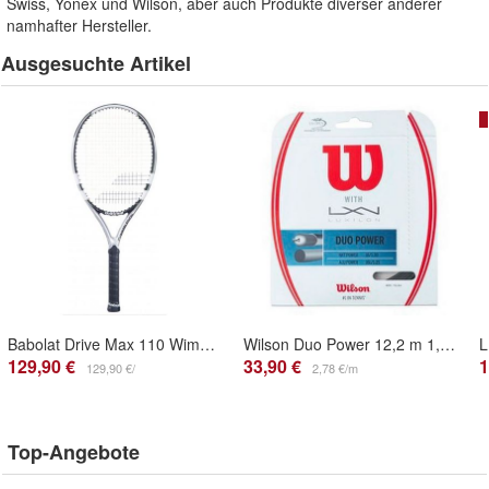
Swiss, Yonex und Wilson, aber auch Produkte diverser anderer
namhafter Hersteller.
Ausgesuchte Artikel
Babolat Drive Max 110 Wimbledon besaitet Tennisschläger
Wilson Duo Power 12,2 m 1,30 + 1,25 mm Tennissaite
129,90 €
33,90 €
1
129,90 €/
2,78 €/m
Top-Angebote