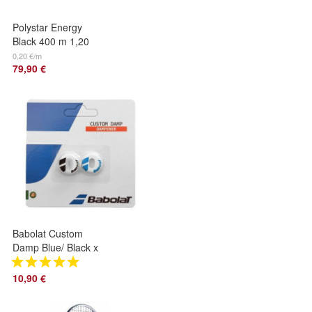
Polystar Energy
Black 400 m 1,20
mm
0,20 €/m
79,90 €
Babolat Custom
Damp Blue/ Black x
2
10,90 €