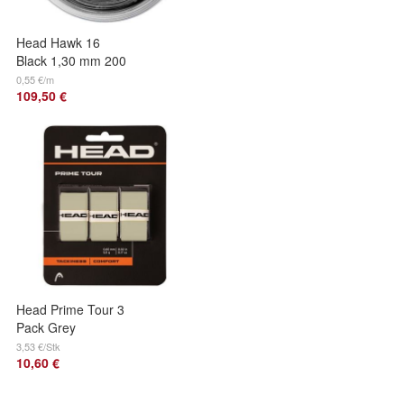
Head Hawk 16
Black 1,30 mm 200
m Tennissaiten
0,55 €/m
109,50 €
Tennis Strings
Head Prime Tour 3
Pack Grey
3,53 €/Stk
10,60 €