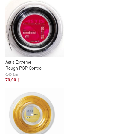
Astis Extreme
Rough PCP Control
200 m
0,40 €/m
79,90 €