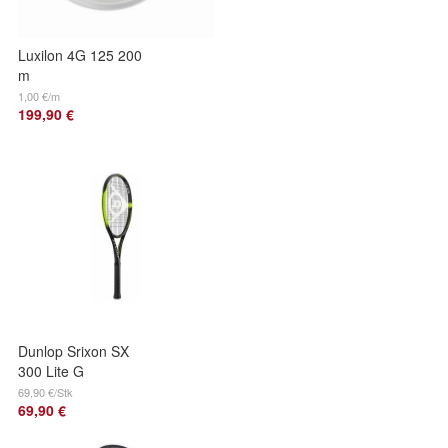
Luxilon 4G 125 200
m
1,00 €/m
199,90 €
Dunlop Srixon SX
300 Lite G
unbesaitet
69,90 €/Stk
69,90 €