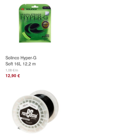
Solinco Hyper-G
Soft 16L 12,2 m
1,25 mm
1,08 €/m
12,90 €
Tennissaiten