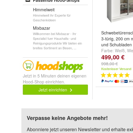
Passende Hood-Shops
Himmelweit
Himmelweit ihr Experte für
Geschenkideen
Mixbazar
Schwebetürensch
Willkommen bei Mixbazar - Ihr
3-türig, 200 cm 
Spezialist fuer Haushalts- und
Reinigungsprodukte Wir bieten ein
und Schubladen
breites Sortiment an Besen, ...
Farbe:
Weiß
,
Wei
499,00 €
Weiß / Graphit/ 
weitere ...
998,00 €
Kostenloser Versand
Jetzt in 5 Minuten deinen eigenen
Hood-Shop einrichten.
Jetzt einrichten
Verpasse keine Angebote mehr!
Abonniere jetzt unseren Newsletter und erhalte ex