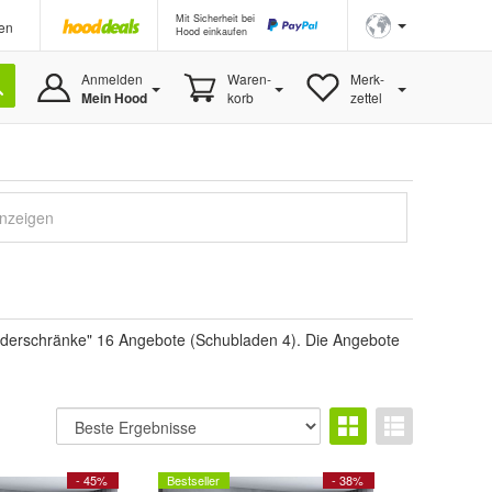
Mit Sicherheit bei
en
Hood einkaufen
Anmelden
Waren-
Merk-
Mein Hood
korb
zettel
anzeigen
iderschränke" 16 Angebote (Schubladen 4). Die Angebote
- 45%
Bestseller
- 38%