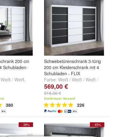
schrank 200 cm
Schwebetürenschrank 3-türig
 4 Schubladen-
200 cm Kleiderschrank mit 4
Schubladen - FLIX
 Weiß / Weiß
,
Farbe:
Weiß / Weiß / Weiß /
569,00 €
a / Sonoma
,
Weiß
,
Weiß / Sonoma /
/ Sonoma
und
Sonoma / Sonoma
und
+
918,00 €
and
Kostenloser Versand
380
226
- 39%
- 45%