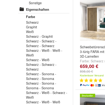
Sonstige
Eigenschaften
Farbe
Schwarz
Graphit
Weiß
Schwarz - Graphit
Schwarz - Schwarz -
Schwarz - Schwarz
Schwebetürensc
Schwarz - Weiß - Weiß -
3-türig FARA mi
Weiß
3D-Lamellen
Schwarz - Weiß
Farbe:
Schwarz /
Schwarz - Schwarz -
659,00 €
Schwarz
,
Sonoma
Schwarz
Schwarz
,
Weiß /
898,00 €
Schwarz - Sonoma -
Schwarz
und
wei
Kostenloser Versand
Schwarz - Sonoma
Schwarz - Sonoma -
Sonoma - Sonoma
Schwarz - Weiß - Schwarz -
Bestseller
Weiß
Schwarz - Weiß - Weiß