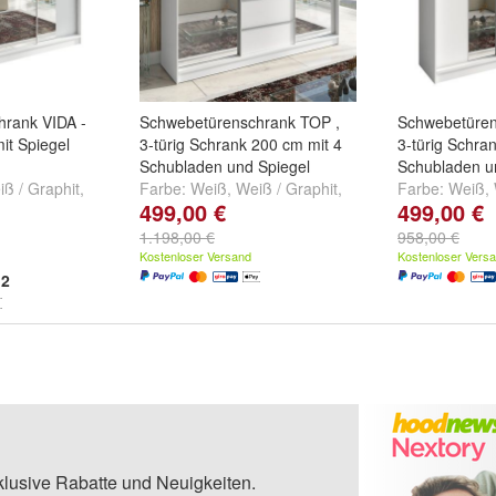
rank VIDA -
Schwebetürenschrank TOP ,
Schwebetüre
mit Spiegel
3-türig Schrank 200 cm mit 4
3-türig Schra
Schubladen und Spiegel
Schubladen u
ß / Graphit
,
Farbe:
Weiß
,
Weiß / Graphit
,
Farbe:
Weiß
,
499,00 €
499,00 €
Weiß
und
Weiß / schwarz
und
weitere ...
Weiß / Graphi
weitere ...
1.198,00 €
958,00 €
Kostenloser Versand
Kostenloser Vers
2
klusive Rabatte und Neuigkeiten.