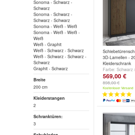
Sonoma - Schwarz -
Schwarz
Sonoma - Schwarz -
Schwarz - Schwarz
Sonoma - Weiß - Weiß
Sonoma - Weiß - Weiß -
Weiß
Weiß - Graphit
Weiß - Schwarz - Schwarz
Schiebetürensch
Weiß - Schwarz - Schwarz -
3D-Lamellen - 2
Schwarz
Kleiderschrank
Graphit - Schwarz
Farbe:
Schwarz /
569,00 €
Schwarz / Schwa
Breite
Schwarz / Schwa
898,00 €
200 cm
und
+
Kostenloser Versand
Kleiderstangen
2
Schranktüren:
3
Schubladen