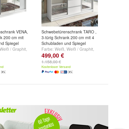
nschrank VENA,
Schwebetürenschrank TARO ,
nk 200 cm mit
3-türig Schrank 200 cm mit 4
nd Spiegel
Schubladen und Spiegel
Weiß / Graphit
,
Farbe:
Weiß
,
Weiß / Graphit
,
499,00 €
t / Weiß
und
Weiß / Schwarz
und
weitere ...
1.158,00 €
and
Kostenloser Versand