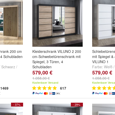
hrank 200 cm
Kleiderschrank VILUNO 2 200
Schiebetüren
t 4 Schubladen
cm-Schwebetürenschrank mit
mit Spiegel &
Spiegel, 3 Türen, 4
VILUNO 1
 Schwarz /
Schubladen
Farbe:
Weiß /
579,00 €
579,00 €
 / Schwarz /
Farbe:
Weiß / Weiß / Weiß
,
Weiß / Sonom
 Schwarz /
Weiß / Sonoma / Sonoma
,
Weiß / Weiß 
1.058,00 €
1.058,00 €
tere ...
Weiß / Weiß / Sonoma
und
weitere ...
Kostenloser Versand
Kostenloser Vers
weitere ...
1469
617
- 37%
- 29%