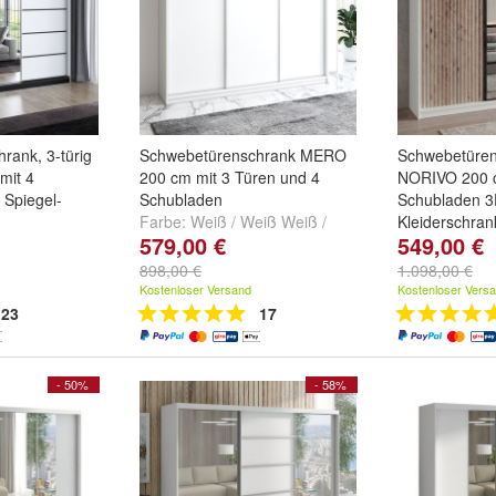
rank, 3-türig
Schwebetürenschrank MERO
Schwebetüre
mit 4
200 cm mit 3 Türen und 4
NORIVO 200 c
 Spiegel-
Schubladen
Schubladen 3
Farbe:
Weiß / Weiß Weiß /
Kleiderschran
579,00 €
549,00 €
iß / weiß
,
Weiß
,
Weiß / Sonoma /
Farbe:
/ sonoma
,
Sonoma / Sonoma
und
+
Weiß/Weiß/S
898,00 €
1.098,00 €
/ schwarz
und
Weiß/Schwarz
Kostenloser Versand
Kostenloser Vers
und
+
23
17
- 50%
- 58%