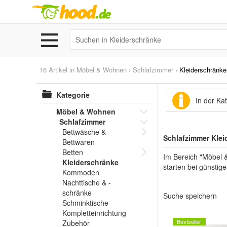
16 Artikel in
Möbel & Wohnen
›
Schlafzimmer
›
Kleiderschränke
Kategorie
In der Ka
Möbel & Wohnen
Schlafzimmer
Bettwäsche &
Schlafzimmer Klei
Bettwaren
Betten
Im Bereich "Möbel 
Kleiderschränke
starten bei günstig
Kommoden
Nachttische & -
schränke
Suche speichern
Schminktische
Kompletteinrichtung
Bestseller
Zubehör