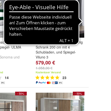
chrank, 3-türig
Schwebetürenschrank, 3-türig
Spiegel- ULMA
Schrank 200 cm mit 4
Schubladen, und Spiegel-
Sonoma
und
Viluno 3
579,00 €
Farbe:
Weiß / weiß / weiß
,
Weiß / sonoma / sonoma
,
1.058,00 €
Weiß / schwarz / schwarz
und
and
Kostenloser Versand
weitere ...
14
23
- 50%
- 50%