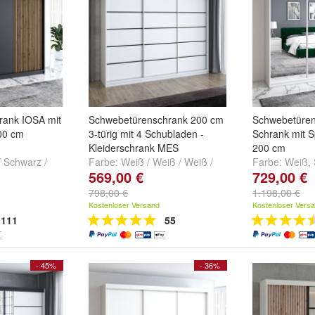
rank IOSA mit
Schwebetürenschrank 200 cm
Schwebetürens
00 cm
3-türig mit 4 Schubladen -
Schrank mit 
Kleiderschrank MES
200 cm
 Schwarz /
Farbe:
Weiß / Weiß / Weiß /
Farbe:
Weiß
,
569,00 €
729,00 €
rz
,
Sonoma /
Weiß
,
Weiß / Sonoma /
Schwarz
rz / Schwarz
Sonoma / sonoma
und
+
798,00 €
1.198,00 €
Kostenloser Versand
Kostenloser Vers
111
55
- 45%
- 36%