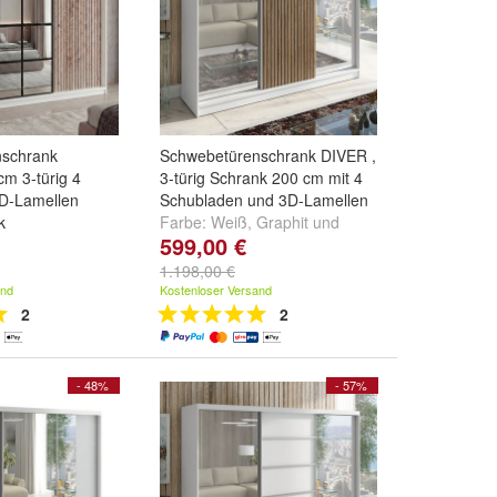
nschrank
Schwebetürenschrank DIVER ,
m 3-türig 4
3-türig Schrank 200 cm mit 4
D-Lamellen
Schubladen und 3D-Lamellen
k
Farbe:
Weiß
,
Graphit
und
599,00 €
Schwarz
chwarz/Weiß
,
1.198,00 €
/Schwarz/Schwarz
and
Kostenloser Versand
2
2
- 48%
- 57%