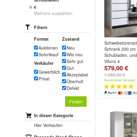
4
Mehrere auswählen
Filtern
Format
Zustand
Schwebetürensch
Auktionen
Neu
Schrank 200 cm 
Sofortkauf
Wie neu
Schubladen, und
Sehr gut
Viluno 4
Verkäufer
579,00 €
Farbe:
Weiß / we
Gut
Gewerblich
Weiß / sonoma 
Akzeptabel
1.058,00 €
Privat
Weiß / schwarz 
Kostenloser Versand
Überholt
weitere ...
Defekt
Finden
In dieser Kategorie
Hier Verkaufen