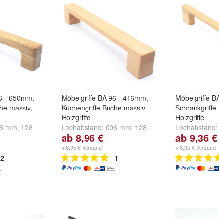
96 - 650mm,
Möbelgriffe BA 96 - 416mm,
Möbelgriffe B
che massiv,
Küchengriffe Buche massiv,
Schrankgriffe
Holzgriffe
Holzgriffe
96 mm
,
128
Lochabstand:
096 mm
,
128
Lochabstand
ab 8,96 €
ab 9,36 €
d
weitere ...
mm
,
160 mm
und
weitere ...
mm
,
192 mm
+ 6,95 € Versand
+ 6,95 € Versand
2
1