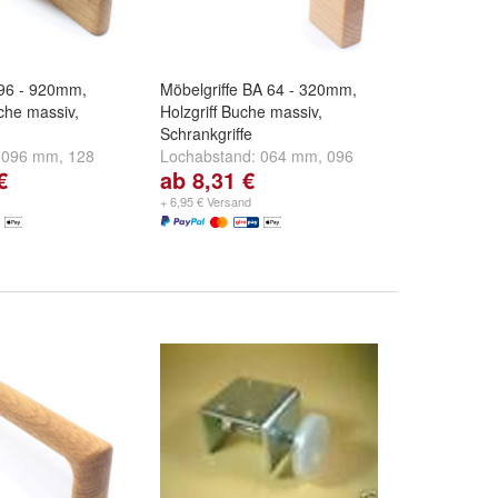
A 96 - 920mm,
Möbelgriffe BA 64 - 320mm,
iche massiv,
Holzgriff Buche massiv,
Schrankgriffe
:
096 mm
,
128
Lochabstand:
064 mm
,
096
€
ab 8,31 €
und
weitere ...
mm
,
128 mm
und
weitere ...
+ 6,95 € Versand