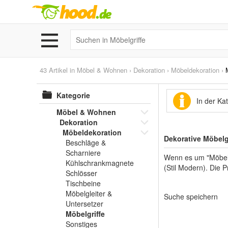
43 Artikel in
Möbel & Wohnen
›
Dekoration
›
Möbeldekoration
›
Kategorie
In der Ka
Möbel & Wohnen
Dekoration
Möbeldekoration
Dekorative Möbelg
Beschläge &
Scharniere
Wenn es um "Möbel 
Kühlschrankmagnete
(Stil Modern). Die P
Schlösser
Tischbeine
Möbelgleiter &
Suche speichern
Untersetzer
Möbelgriffe
Sonstiges