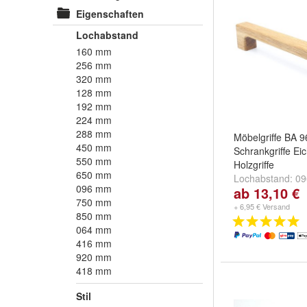
Eigenschaften
Lochabstand
160 mm
256 mm
320 mm
128 mm
192 mm
224 mm
288 mm
Möbelgriffe BA 
450 mm
Schrankgriffe Ei
550 mm
Holzgriffe
650 mm
Lochabstand:
0
096 mm
ab 13,10 €
mm
,
160 mm
un
750 mm
+ 6,95 € Versand
850 mm
064 mm
416 mm
920 mm
418 mm
Stil