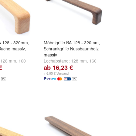
BA 128 - 320mm,
Möbelgriffe BA 128 - 320mm,
Buche massiv,
Schrankgriffe Nussbaumholz
massiv
:
128 mm
,
160
Lochabstand:
128 mm
,
160
€
ab 16,23 €
und
weitere ...
mm
,
192 mm
und
weitere ...
+ 6,95 € Versand