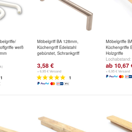
belgriffe/
Möbelgriff BA 128mm,
Möbelgriffe 
offgriffe weiß
Küchengriff Edelstahl
Küchengriffe 
6 mm
gebürstet, Schrankgriff
Holzgriffe
Lochabstand
3,58 €
ab 10,67 
mm
,
192 mm
tk)
+ 6,95 € Versand
+ 6,95 € Versand
1
1