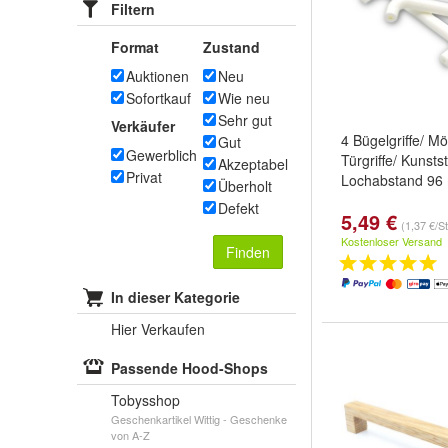
Filtern
Format
Zustand
Auktionen
Neu
Sofortkauf
Wie neu
Sehr gut
Verkäufer
4 Bügelgriffe/ Mö
Gut
Gewerblich
Türgriffe/ Kunstst
Akzeptabel
Privat
Lochabstand 9
Überholt
Defekt
5,49 €
(1,37 €/S
Kostenloser Versand
Finden
In dieser Kategorie
Hier Verkaufen
Passende Hood-Shops
Tobysshop
Geschenkartikel Wittig - Geschenke
von A-Z