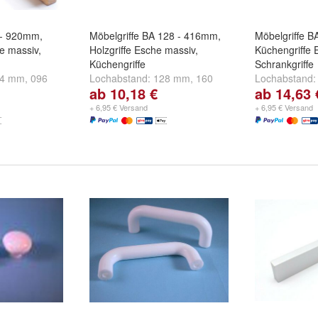
4 - 920mm,
Möbelgriffe BA 128 - 416mm,
Möbelgriffe 
e massiv,
Holzgriffe Esche massiv,
Küchengriffe 
Küchengriffe
Schrankgriffe
64 mm
,
096
Lochabstand:
128 mm
,
160
Lochabstand
ab 10,18 €
ab 14,63 
d
weitere ...
mm
,
192 mm
und
weitere ...
mm
,
192 mm
+ 6,95 € Versand
+ 6,95 € Versand