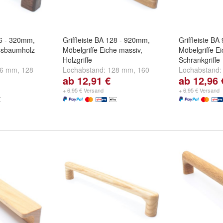
96 - 320mm,
Griffleiste BA 128 - 920mm,
Griffleiste B
ssbaumholz
Möbelgriffe Eiche massiv,
Möbelgriffe E
Holzgriffe
Schrankgriffe
96 mm
,
128
Lochabstand:
128 mm
,
160
Lochabstand
ab 12,91 €
ab 12,96 
d
weitere ...
mm
,
192 mm
und
weitere ...
mm
,
160 mm
+ 6,95 € Versand
+ 6,95 € Versand