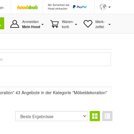
Mit Sicherheit bei
en
Hood einkaufen
Anmelden
Waren-
Merk-
Mein Hood
korb
zettel
en
ration" 43 Angebote in der Kategorie "Möbeldekoration"