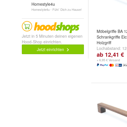
Homestyle4u
Homestyle4u - Fühl´ Dich zu Hause!
Möbelgriffe BA 
Jetzt in 5 Minuten deinen eigenen
Schrankgriffe Ei
Hood-Shop einrichten.
Holzgriff
Lochabstand:
1
Jetzt einrichten
ab 12,41 €
mm
,
192 mm
un
+ 6,95 € Versand