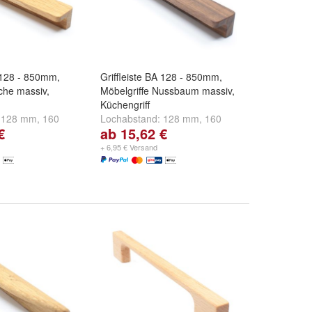
A 128 - 850mm,
Griffleiste BA 128 - 850mm,
iche massiv,
Möbelgriffe Nussbaum massiv,
Küchengriff
:
128 mm
,
160
Lochabstand:
128 mm
,
160
€
ab 15,62 €
und
weitere ...
mm
,
192 mm
und
weitere ...
+ 6,95 € Versand