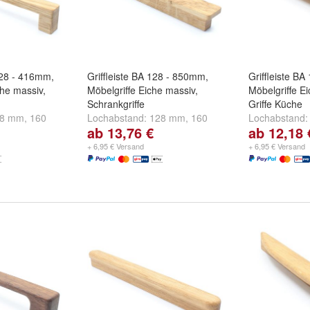
128 - 416mm,
Griffleiste BA 128 - 850mm,
Griffleiste B
che massiv,
Möbelgriffe Eiche massiv,
Möbelgriffe E
Schrankgriffe
Griffe Küche
28 mm
,
160
Lochabstand:
128 mm
,
160
Lochabstand
ab 13,76 €
ab 12,18 
d
weitere ...
mm
,
192 mm
und
weitere ...
mm
,
192 mm
+ 6,95 € Versand
+ 6,95 € Versand