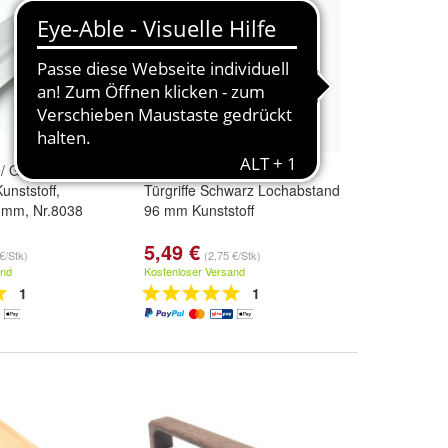
/ Griffmuscheln/
4 Bügelgriffe/ Möbelgriffe/
Kunststoff,
Türgriffe Schwarz Lochabstand
0 mm, Nr.8038
96 mm Kunststoff
5,49 €
€/Stk)
(2,75 €/Stk)
and
Kostenloser Versand
1
1