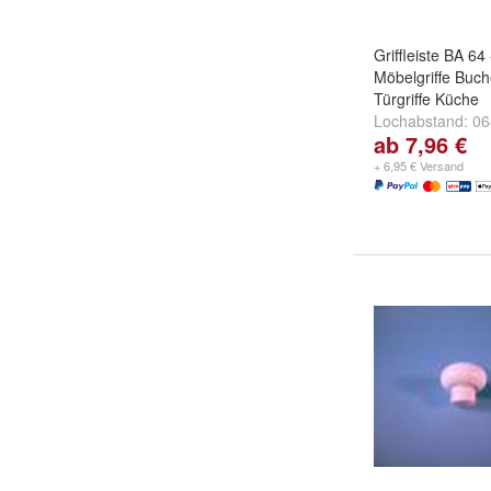
Griffleiste BA 6
Möbelgriffe Buch
Türgriffe Küche
Lochabstand:
0
ab 7,96 €
mm
,
128 mm
un
+ 6,95 € Versand