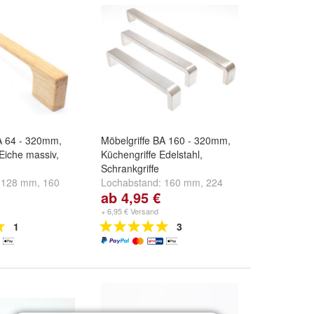
A 64 - 320mm,
Möbelgriffe BA 160 - 320mm,
 Eiche massiv,
Küchengriffe Edelstahl,
Schrankgriffe
:
128 mm
,
160
Lochabstand:
160 mm
,
224
ab 4,95 €
und
weitere ...
mm
,
256 mm
und
weitere ...
+ 6,95 € Versand
1
3