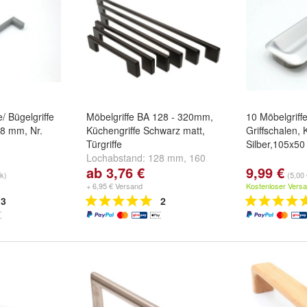
e/ Bügelgriffe
Möbelgriffe BA 128 - 320mm,
10 Möbelgriffe
28 mm, Nr.
Küchengriffe Schwarz matt,
Griffschalen, 
Türgriffe
Silber,105x5
Lochabstand:
128 mm
,
160
ab 3,76 €
9,99 €
mm
,
192 mm
und
weitere ...
tk)
(5,00 
+ 6,95 € Versand
Kostenloser Vers
3
2