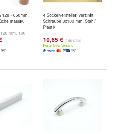
BA 128 - 650mm,
4 Sockelversteller, verzinkt,
Eiche massiv,
Schraube 8x100 mm, Stahl/
Plastik
:
128 mm
,
160
€
10,65 €
und
weitere ...
(2,66 €/Stk)
Kostenloser Versand