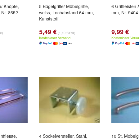
e/ Knöpfe,
5 Bügelgriffe/ Möbelgriffe,
6 Griffleisten
, Nr. 8652
weiss, Lochabstand 64 mm,
mm, Nr. 9404
Kunststoff
5,49 €
9,99 €
tk)
(1,10 €/Stk)
Kostenloser Versand
Kostenloser Vers
iffleiste,
4 Sockelversteller, Stahl,
10 St. Möbelgri