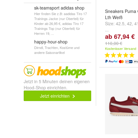
sk-teamsport adidas shop
Sneakers Puma 
Hier finden Sie z.B: aadidas Tiro 17
Lth Weiß
Trainings Jacke (nur Oberteil) für
Size:
42.5
,
42
,
4
Kinder ab 26,95 €, adidas Tiro 17
Trainings Top (nur Oberteil) für
...
Herren 19, ...
ab 67,94 €
happy-hour-shop
110,00 €
Dirndl, Trachten, Kostüme und
Kostenloser Versand
andere Saisonartikel
Jetzt in 5 Minuten deinen eigenen
Hood-Shop einrichten.
Jetzt einrichten