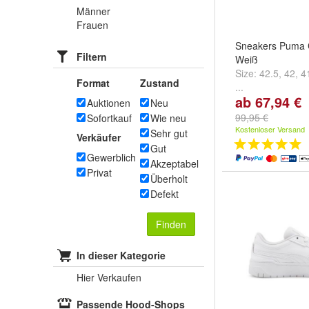
Männer
Frauen
Sneakers Puma C
Filtern
Weiß
Size:
42.5
,
42
,
4
Format
Zustand
...
ab 67,94 €
Auktionen
Neu
99,95 €
Sofortkauf
Wie neu
Kostenloser Versand
Sehr gut
Verkäufer
Gut
Gewerblich
Akzeptabel
Privat
Überholt
Defekt
Finden
In dieser Kategorie
Hier Verkaufen
Passende Hood-Shops