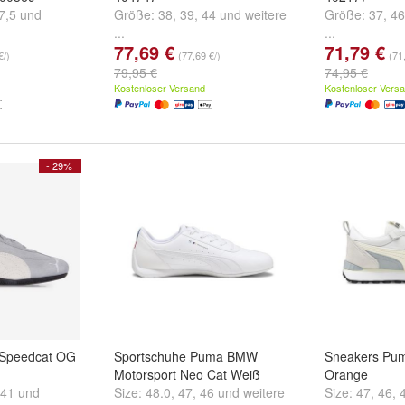
7,5
und
Größe:
38
,
39
,
44
und
weitere
Größe:
37
,
46
...
...
77,69 €
71,79 €
€/)
(77,69 €/)
(71
79,95 €
74,95 €
Kostenloser Versand
Kostenloser Vers
- 29%
Speedcat OG
Sportschuhe Puma BMW
Sneakers Pum
Motorsport Neo Cat Weiß
Orange
41
und
Size:
48.0
,
47
,
46
und
weitere
Size:
47
,
46
,