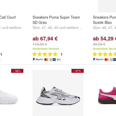
ali Court
Sneakers Puma Super Team
Sneakers Pum
SD Grau
Suede Blau
1
und
weitere
Size:
47
,
46
,
45
und
weitere ...
Size:
48
,
47
,
ab 67,94 €
ab 54,29 
110,00 €
69,99 €
Kostenloser Versand
Kostenloser Vers
1
1
- 38%
- 47%