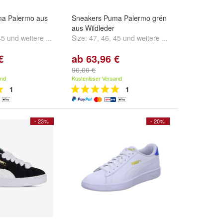
a Palermo aus
Sneakers Puma Palermo grén
aus Wildleder
45
und
weitere ...
Size:
47
,
46
,
45
und
weitere ...
€
ab 63,96 €
90,00 €
and
Kostenloser Versand
1
1
- 23%
- 20%