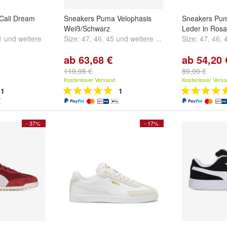
Cali Dream
Sneakers Puma Velophasis
Sneakers Pum
Weiß/Schwarz
Leder in Rosa
1
und
weitere
Size:
47
,
46
,
45
und
weitere ...
Size:
47
,
46
,
ab 63,68 €
ab 54,20 
119,95 €
89,99 €
Kostenloser Versand
Kostenloser Vers
1
1
- 37%
- 17%