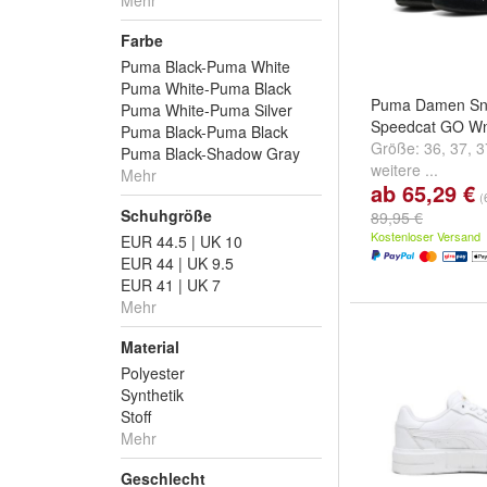
Mehr
Farbe
Puma Black-Puma White
Puma White-Puma Black
Puma Damen Sn
Puma White-Puma Silver
Speedcat GO W
Puma Black-Puma Black
Größe:
36
,
37
,
3
Puma Black-Shadow Gray
weitere ...
Mehr
ab 65,29 €
(
Schuhgröße
89,95 €
Kostenloser Versand
EUR 44.5 | UK 10
EUR 44 | UK 9.5
EUR 41 | UK 7
Mehr
Material
Polyester
Synthetik
Stoff
Mehr
Geschlecht