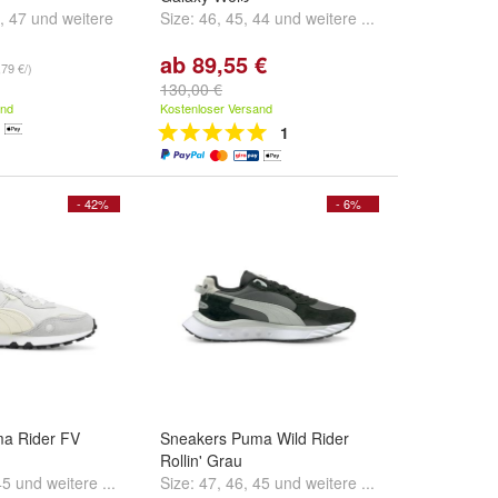
,
47
und
weitere
Size:
46
,
45
,
44
und
weitere ...
ab 89,55 €
,79 €/)
130,00 €
and
Kostenloser Versand
1
- 42%
- 6%
a Rider FV
Sneakers Puma Wild Rider
Rollin' Grau
45
und
weitere ...
Size:
47
,
46
,
45
und
weitere ...