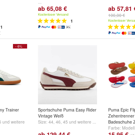
...
ab 65,08 €
ab 57,81 
Kostenloser Versand
100,00 €
1
Kostenloser Vers
1
- 6%
y Trainer
Sportschuhe Puma Easy Rider
Puma Epic Fl
Vintage Weiß
Zehentrenner
5
und
weitere
Size:
44
,
46
,
45
und
weitere ...
Badeschuhe Z
Farbe:
Modell
ab 129,44 €
15,95 €
orange/gelb
,