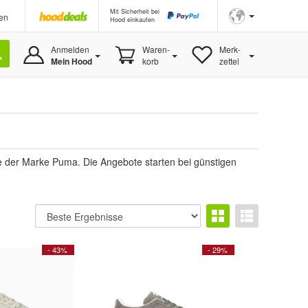
Mit Sicherheit bei
en
Hood einkaufen
Anmelden
Waren-
Merk-
Mein Hood
korb
zettel
 der Marke Puma. Die Angebote starten bei günstigen
- 43%
- 29%