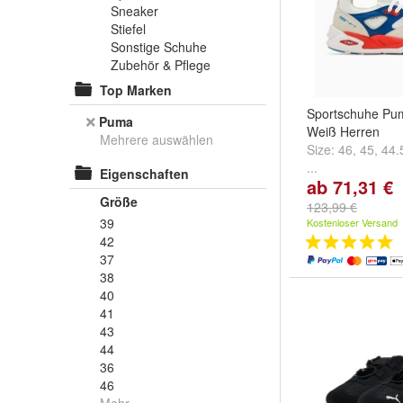
Sneaker
Stiefel
Sonstige Schuhe
Zubehör & Pflege
Top Marken
Sportschuhe Pu
Puma
Weiß Herren
Mehrere auswählen
Size:
46
,
45
,
44.
...
Eigenschaften
ab 71,31 €
Größe
123,99 €
39
Kostenloser Versand
42
37
38
40
41
43
44
36
46