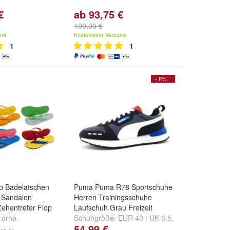
€
ab 93,75 €
100,00 €
and
Kostenloser Versand
1
1
- 8%
ip Badelatschen
Puma Puma R78 Sportschuhe
 Sandalen
Herren Trainingsschuhe
ehentreter Flop
Laufschuh Grau Freizeit
 orna.
Schuhgröße:
EUR 40 | UK 6.5
,
54,99 €
Modell Dedo 2
EUR 41 | UK 7
,
EUR 41.5 | UK