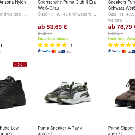
Arizona Nylon
Sportschuhe Puma Club II Era
Sneakers Pu
Weiß-Grau
Schwarz Wei
und
weitere ...
Size:
47
,
46
,
45
und
weitere ...
Size:
41
,
40.5
weitere ...
ab 53,69 €
ab 76,79 
65,00 €
99,95 €
Kostenloser Versand
Kostenloser Vers
1
1
- 5%
huhe Low
Puma Sneaker X-Ray 4
Puma Slipper 
400369
404747
402177