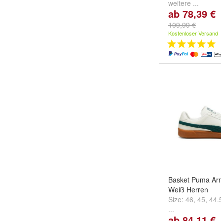
weitere ...
ab 78,39 €
109,99 €
Kostenloser Versand
Basket Puma Arm
Weiß Herren
Size:
46
,
45
,
44.
...
ab 84,11 €