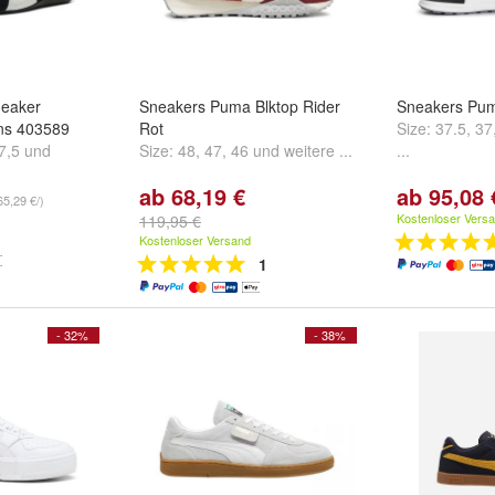
eaker
Sneakers Puma Blktop Rider
Sneakers Pum
ns 403589
Rot
Size:
37.5
,
37
7,5
und
Size:
48
,
47
,
46
und
weitere ...
...
ab 68,19 €
ab 95,08 
65,29 €/)
Kostenloser Vers
119,95 €
Kostenloser Versand
1
- 32%
- 38%