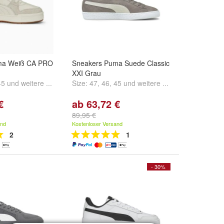
ma Weiß CA PRO
Sneakers Puma Suede Classic
XXI Grau
45
und
weitere ...
Size:
47
,
46
,
45
und
weitere ...
€
ab 63,72 €
89,95 €
and
Kostenloser Versand
2
1
- 30%