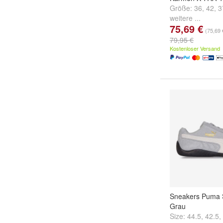
Größe:
36
,
42
,
3
weitere ...
75,69 €
(75,69 
79,95 €
Kostenloser Versand
Sneakers Puma 
Grau
Size:
44.5
,
42.5
,