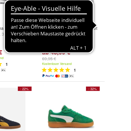
a Graviton Weiß
Sneakers Puma Carina Street
,
36
und
weitere
Silber
Size:
37.5
,
42.5
,
36
und
weitere ...
€
ab 48,99 €
and
69,95 €
1
Kostenloser Versand
1
- 22%
- 32%