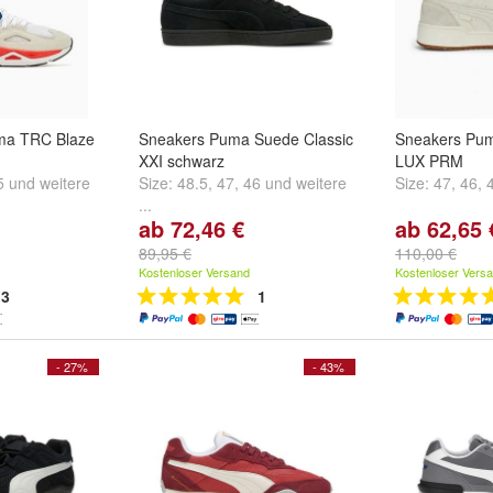
ma TRC Blaze
Sneakers Puma Suede Classic
Sneakers Pu
XXI schwarz
LUX PRM
5
und
weitere
Size:
48.5
,
47
,
46
und
weitere
Size:
47
,
46
,
...
ab 72,46 €
ab 62,65 
89,95 €
110,00 €
Kostenloser Versand
Kostenloser Vers
3
1
- 27%
- 43%