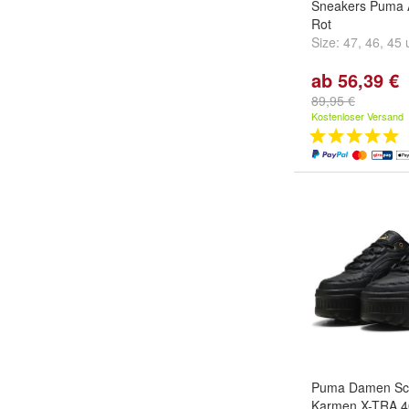
Sneakers Puma 
Rot
Size:
47
,
46
,
45
ab 56,39 €
89,95 €
Kostenloser Versand
Puma Damen Sc
Karmen X-TRA 