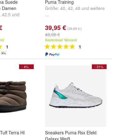
ma Suede
Puma Training
ß Damen
Größe:
40
,
42
,
48
und
weitere
,
42.5
und
...
€
39,95 €
(39,95 €/)
49,95 €
and
Kostenloser Versand
1
1
- 4%
- 31%
Tuff Terra HI
Sneakers Puma Rsx Efekt
Galaxy Weiß