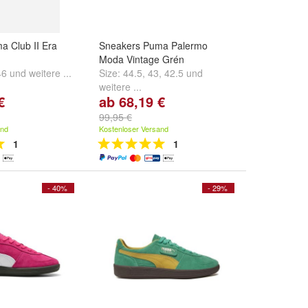
a Club II Era
Sneakers Puma Palermo
Moda Vintage Grén
46
und
weitere ...
Size:
44.5
,
43
,
42.5
und
weitere ...
€
ab 68,19 €
99,95 €
and
Kostenloser Versand
1
1
- 40%
- 29%