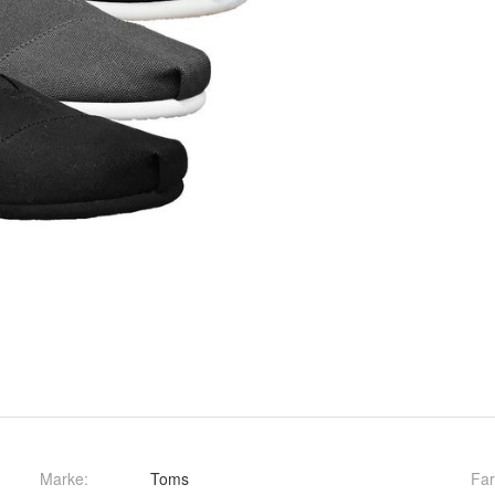
Marke:
Toms
Fa