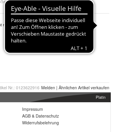
öße
:
EU 41 / UK 7,5 / US 8,5, EU 42,5 / UK 8,5 / US 9,5, EU 43
tikel Nr.:
0123622916
Melden
|
Ähnlichen
Artikel verkaufen
Platin
Impressum
AGB
&
Datenschutz
Widerrufsbelehrung