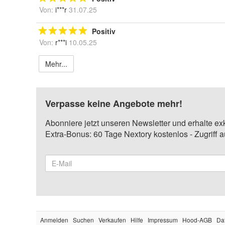
Von:
i***r
31.07.25
Positiv
Von:
r***i
10.05.25
Mehr...
Verpasse keine Angebote mehr!
Abonniere jetzt unseren Newsletter und erhalte ex
Extra-Bonus: 60 Tage Nextory kostenlos - Zugriff 
Anmelden
Suchen
Verkaufen
Hilfe
Impressum
Hood-AGB
Da