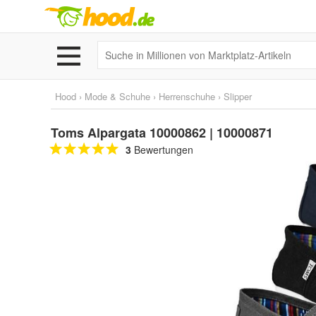
Hood
›
Mode & Schuhe
›
Herrenschuhe
›
Slipper
Toms Alpargata 10000862 | 10000871
3
Bewertungen