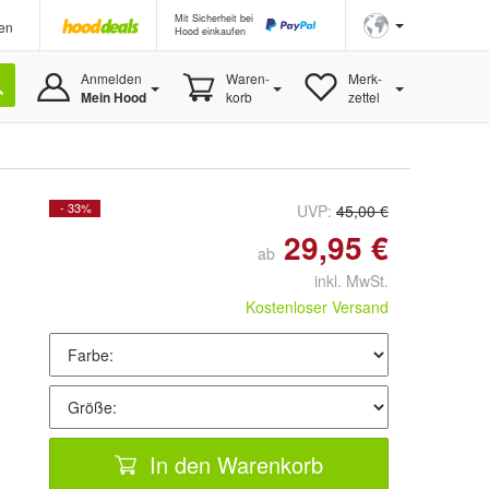
Mit Sicherheit bei
en
Hood einkaufen
Anmelden
Waren-
Merk-
Mein Hood
korb
zettel
- 33%
UVP:
45,00 €
29,95 €
ab
inkl. MwSt.
Kostenloser Versand
In den Warenkorb