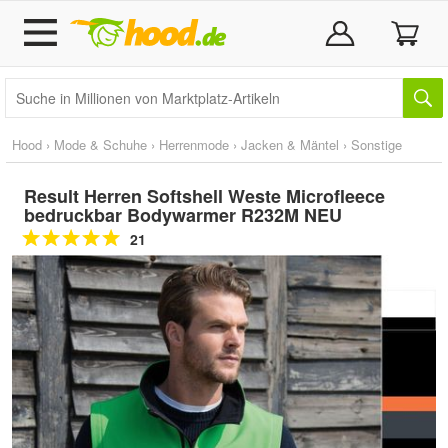
Hood
›
Mode & Schuhe
›
Herrenmode
›
Jacken & Mäntel
›
Sonstige
Result Herren Softshell Weste Microfleece
bedruckbar Bodywarmer R232M NEU
21