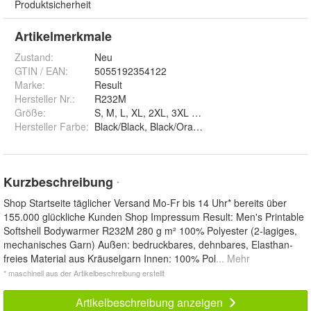
Produktsicherheit
Artikelmerkmale
Zustand:
Neu
GTIN / EAN:
5055192354122
Marke:
Result
Hersteller Nr.:
R232M
Größe
:
S, M, L, XL, 2XL, 3XL und 4XL
Hersteller Farbe
:
Black/Black, Black/Orange, Charcoal/Black, Navy/
Kurzbeschreibung
*
Shop Startseite täglicher Versand Mo-Fr bis 14 Uhr* bereits über
155.000 glückliche Kunden Shop Impressum Result: Men's Printable
Softshell Bodywarmer R232M 280 g m² 100% Polyester (2-lagiges,
mechanisches Garn) Außen: bedruckbares, dehnbares, Elasthan-
freies Material aus Kräuselgarn Innen: 100% Pol
... Mehr
* maschinell aus der Artikelbeschreibung erstellt
Artikelbeschreibung anzeigen