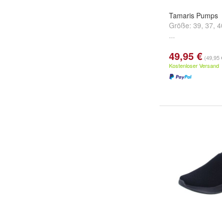
Tamaris Pumps
Größe:
39
,
37
,
4
...
49,95 €
(49,95 
Kostenloser Versand