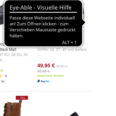
302-41/020
Tamaris Schnürhalbschuh
Black Matt
Größe:
42
,
37
,
40
und
weitere
37 EU
,
38 EU
,
39
...
e ...
49,95 €
(49,95 €/)
and
59,95 €
1
Kostenloser Versand
- 14%