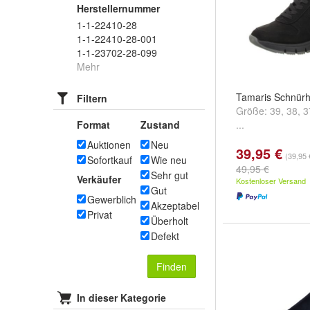
Herstellernummer
1-1-22410-28
1-1-22410-28-001
1-1-23702-28-099
Mehr
Tamaris Schnür
Filtern
Größe:
39
,
38
,
3
Format
Zustand
...
Auktionen
Neu
39,95 €
(39,95 
Sofortkauf
Wie neu
49,95 €
Sehr gut
Verkäufer
Kostenloser Versand
Gut
Gewerblich
Akzeptabel
Privat
Überholt
Defekt
Finden
In dieser Kategorie