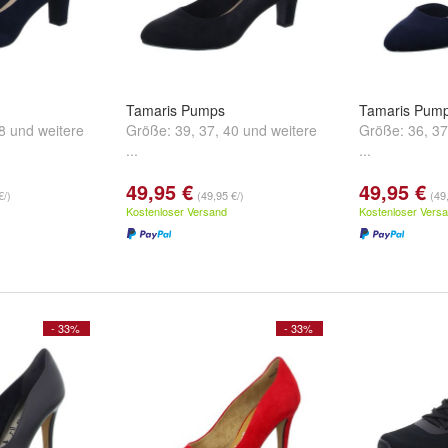
Tamaris Pumps
Tamaris Pump
8
und
weitere
Größe:
39
,
37
,
40
und
weitere
Größe:
36
,
37
...
...
49,95 €
49,95 €
€/)
(49,95 €/)
(49
Kostenloser Versand
Kostenloser Vers
- 33%
- 33%