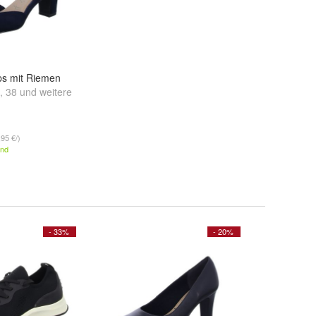
s mit Riemen
,
38
und
weitere
,95 €/)
and
- 33%
- 20%