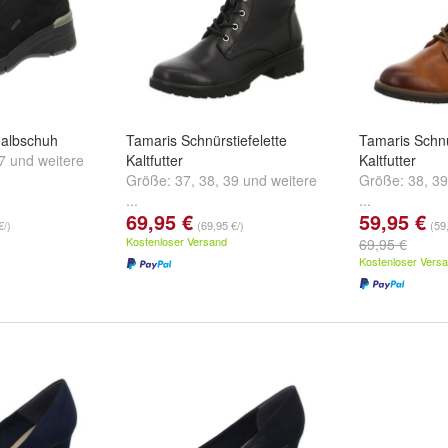
halbschuh
Tamaris Schnürstiefelette
Tamaris Schnü
7
und
weitere
Kaltfutter
Kaltfutter
Größe:
37
,
38
,
39
und
weitere
Größe:
38
,
39
...
...
69,95 €
59,95 €
€/)
(69,95 €/)
(59
Kostenloser Versand
69,95 €
Kostenloser Vers