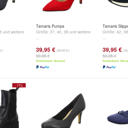
Tamaris Pumps
Tamaris Slipp
8
und
weitere
Größe:
37
,
40
,
38
und
weitere
Größe:
42
,
38
...
...
39,95 €
39,95 €
€/)
(39,95 €/)
(39
59,95 €
59,95 €
Kostenloser Versand
Kostenloser Vers
- 17%