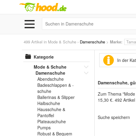
499 Artikel in
Mode & Schuhe
›
Damenschuhe
>
Marke
:
Tama
Kategorie
In der K
Mode & Schuhe
Damenschuhe
Abendschuhe
Damenschuhe, gün
Badeschlappen & -
schuhe
Zum Thema "Mode & 
Ballerinas & Slipper
15,30 €. 492 Artike
Halbschuhe
Hausschuhe &
Pantoffel
Suche speichern
Plateauschuhe
Pumps
Robust & Bequem