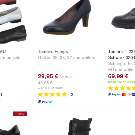
SMU
Tamaris Pumps
Tamaris 1-23
ure outsole
Größe:
39
,
38
,
37
und
weitere
Schwarz 020 
...
Schuhgröße:
EU
und
weiter
29,95 €
69,99 €
(29,95 €/)
Kostenloser Vers
49,95 €
+ 4,95 € Versand
1
2
- 20%