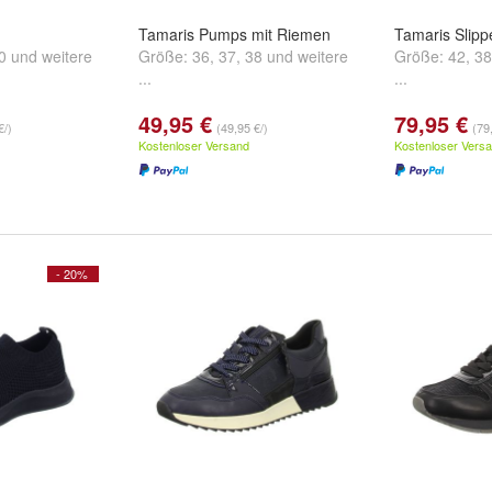
Tamaris Pumps mit Riemen
Tamaris Slipp
0
und
weitere
Größe:
36
,
37
,
38
und
weitere
Größe:
42
,
38
...
...
49,95 €
79,95 €
€/)
(49,95 €/)
(79
Kostenloser Versand
Kostenloser Vers
- 20%