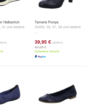
er Halbschuh
Tamaris Pumps
,
41
und
weitere
Größe:
39
,
37
,
38
und
weitere
...
39,95 €
,95 €/)
(39,95 €/)
49,95 €
and
Kostenloser Versand