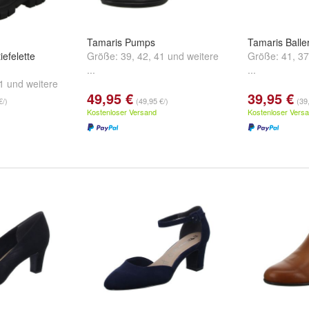
Tamaris Pumps
Tamaris Balle
iefelette
Größe:
39
,
42
,
41
und
weitere
Größe:
41
,
37
...
...
1
und
weitere
49,95 €
39,95 €
€/)
(49,95 €/)
(39
Kostenloser Versand
Kostenloser Vers