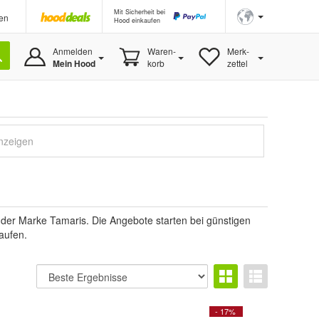
Mit Sicherheit bei
en
Hood einkaufen
Anmelden
Waren-
Merk-
Mein Hood
korb
zettel
anzeigen
er Marke Tamaris. Die Angebote starten bei günstigen
aufen.
- 17%