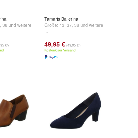
rina
Tamaris Ballerina
,
38
und
weitere
Größe:
43
,
37
,
38
und
weitere
...
49,95 €
,95 €/)
(49,95 €/)
and
Kostenloser Versand