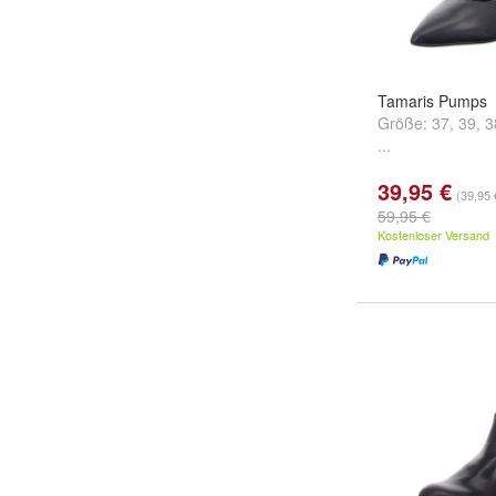
Tamaris Pumps
Größe:
37
,
39
,
3
...
39,95 €
(39,95 
59,95 €
Kostenloser Versand