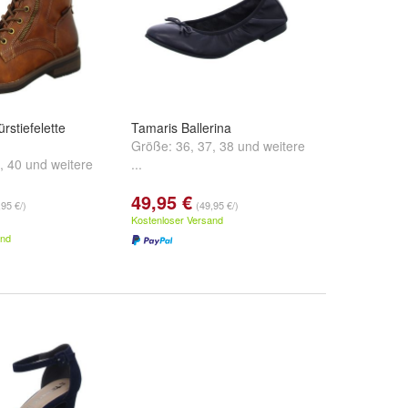
rstiefelette
Tamaris Ballerina
Größe:
36
,
37
,
38
und
weitere
,
40
und
weitere
...
49,95 €
,95 €/)
(49,95 €/)
Kostenloser Versand
and