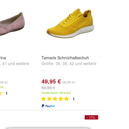
rina
Tamaris Schnürhalbschuh
,
41
und
weitere
Größe:
39
,
38
,
42
und
weitere
...
49,95 €
,95 €/)
(49,95 €/)
and
59,95 €
1
Kostenloser Versand
1
- 17%