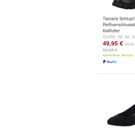
Tamaris Schlupf/
Reißverschlussst
Kaltfutter
Größe:
39
,
40
,
4
49,95 €
...
(49,95 
59,95 €
Kostenloser Versand