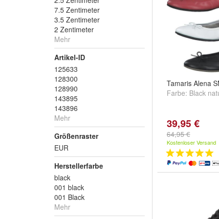
2.5 Zentimeter
7.5 Zentimeter
3.5 Zentimeter
2 Zentimeter
Mehr
Artikel-ID
125633
128300
Tamaris Alena 
128990
Farbe:
Black nat
143895
143896
Mehr
39,95 €
64,95 €
Größenraster
Kostenloser Versand
EUR
Herstellerfarbe
black
001 black
001 Black
Mehr