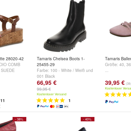
tte 28020-42
Tamaris Chelsea Boots 1-
Tamaris Balle
UOIO COMB
25455-29
Größe:
40
,
36
Y SUEDE
Farbe:
100 - White / Weiß
und
...
001 Black
66,95 €
39,95 €
(39
Kostenloser Vers
99,95 €
Kostenloser Versand
11
1
- 38%
- 40%