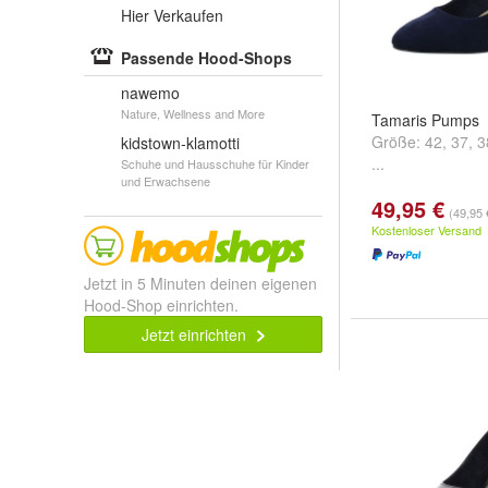
Hier Verkaufen
Passende Hood-Shops
nawemo
Nature, Wellness and More
Tamaris Pumps
Größe:
42
,
37
,
3
kidstown-klamotti
...
Schuhe und Hausschuhe für Kinder
und Erwachsene
49,95 €
(49,95 
Kostenloser Versand
Jetzt in 5 Minuten deinen eigenen
Hood-Shop einrichten.
Jetzt einrichten