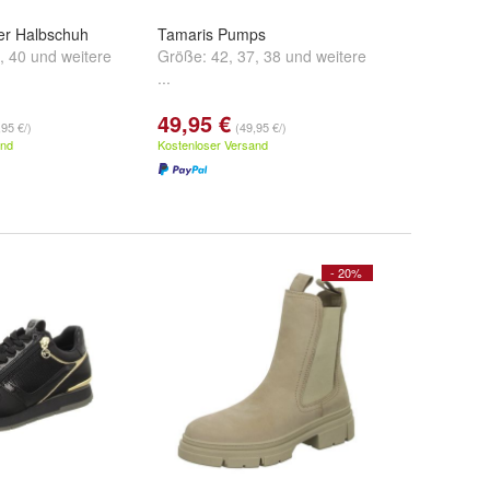
er Halbschuh
Tamaris Pumps
,
40
und
weitere
Größe:
42
,
37
,
38
und
weitere
...
49,95 €
,95 €/)
(49,95 €/)
and
Kostenloser Versand
- 20%