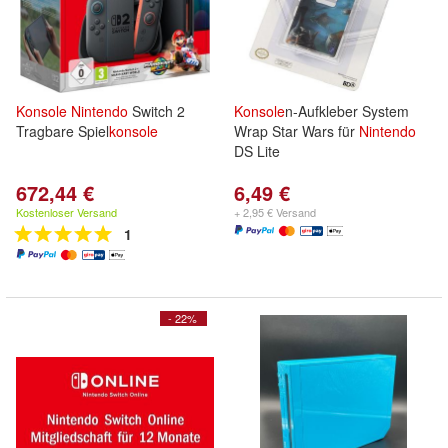
Konsole
Nintendo
Switch 2
Konsole
n-Aufkleber System
Tragbare Spiel
konsole
Wrap Star Wars für
Nintendo
DS Lite
672,44 €
6,49 €
Kostenloser Versand
+ 2,95 € Versand
1
- 22%