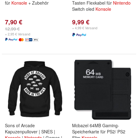
für
Konsole
+ Zubehör
Tasten Flexkabel für
Nintendo
Switch oled
Konsole
7,90 €
9,99 €
+ 4,99 € Versand
12,99 €
+ 2,95 € Versand
Sons of Arcade
Mcbazel 64MB Gaming-
Kapuzenpullover | SNES |
Speicherkarte für PS2/ PS2
Konsole
|
Nintendo
| Games |
Slim
Konsole