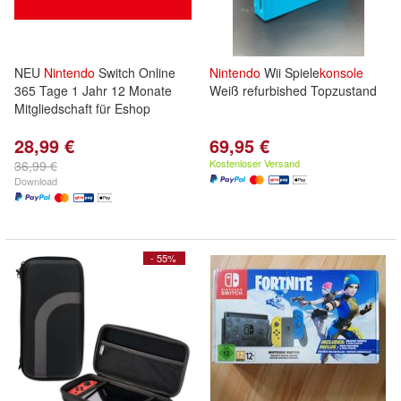
NEU
Nintendo
Switch Online
Nintendo
Wii Spiele
konsole
365 Tage 1 Jahr 12 Monate
Weiß refurbished Topzustand
Mitgliedschaft für Eshop
28,99 €
69,95 €
Kostenloser Versand
36,99 €
Download
- 55%