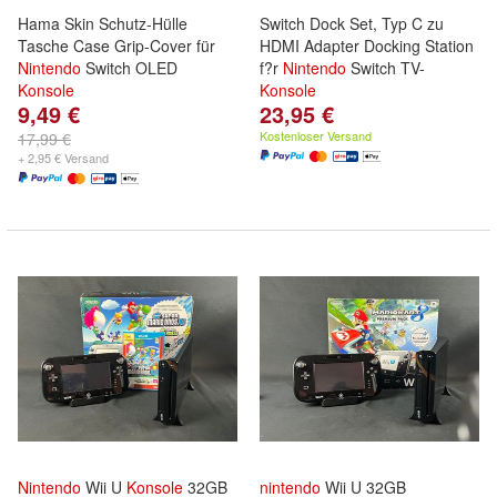
Hama Skin Schutz-Hülle
Switch Dock Set, Typ C zu
Tasche Case Grip-Cover für
HDMI Adapter Docking Station
Nintendo
Switch OLED
f?r
Nintendo
Switch TV-
Konsole
Konsole
9,49 €
23,95 €
Kostenloser Versand
17,99 €
+ 2,95 € Versand
Nintendo
Wii U
Konsole
32GB
nintendo
Wii U 32GB