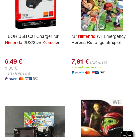
TUOR USB Car Charger für
für
Nintendo
Wii Emergency
Nintendo
2DS/3DS
Konsole
n
Heroes Rettungsfahrspiel
6,49 €
7,81 €
(7,81 €/Stk)
Kostenloser Versand
9,99 €
+ 2,95 € Versand