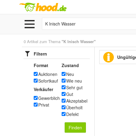
0 Artikel zum Thema
"K lnisch Wasser"
Filtern
Ungültige
Format
Zustand
Auktionen
Neu
Sofortkauf
Wie neu
Sehr gut
Verkäufer
Gut
Gewerblich
Akzeptabel
Privat
Überholt
Defekt
Finden