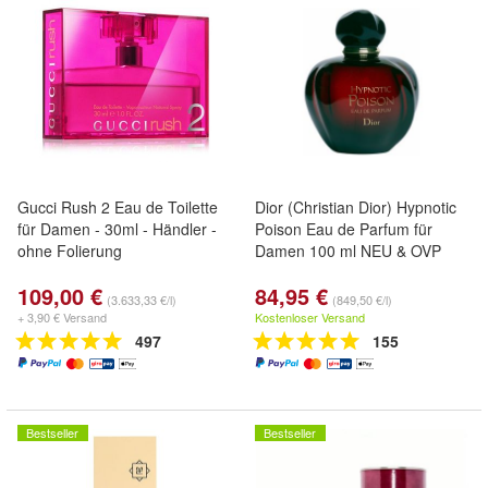
Gucci Rush 2 Eau de Toilette
Dior (Christian Dior) Hypnotic
für Damen - 30ml - Händler -
Poison Eau de Parfum für
ohne Folierung
Damen 100 ml NEU & OVP
109,00 €
84,95 €
(3.633,33 €/l)
(849,50 €/l)
+ 3,90 € Versand
Kostenloser Versand
497
155
Bestseller
Bestseller