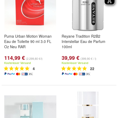
Puma Urban Motion Woman
Reyane Tradition R2B2
Eau de Toilette 90 ml 3.0 FL
Interstellar Eau de Parfum
Oz Neu RAR
100ml
114,99 €
39,99 €
(2.299,80 €/l)
(399,90 € / l)
Kostenloser Versand
Kostenloser Versand
4
22