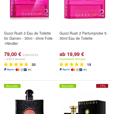
Gucci Rush 2 Eau de Toilette
Gucci Rush 2 Parfumprobe 5-
für Damen - 30ml - ohne Folie
30ml Eau de Toilette
-Händler
79,00 €
ab 19,99 €
(2.633,33 €/l)
+ 4,90 € Versand
Kostenloser Versand
30
19
Bestseller
Bestseller
- 17%