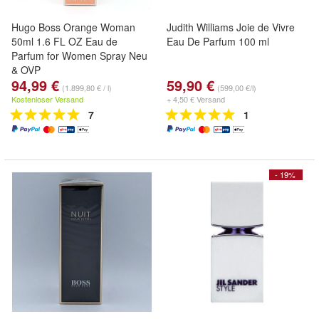
Hugo Boss Orange Woman
Judith Williams Joie de Vivre
50ml 1.6 FL OZ Eau de
Eau De Parfum 100 ml
Parfum for Women Spray Neu
& OVP
94,99 €
59,90 €
(1.899,80 € / l)
(599,00 €/l)
Kostenloser Versand
+ 4,50 € Versand
7
1
- 19%