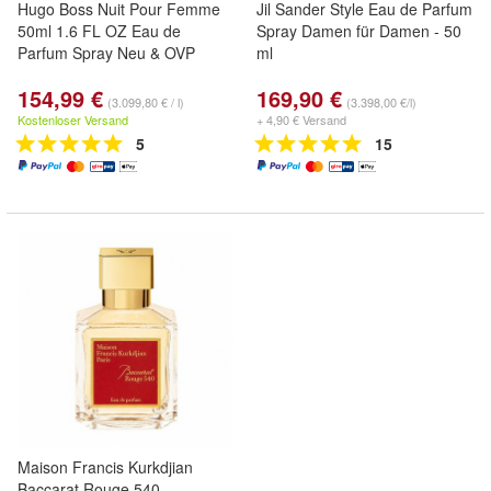
Hugo Boss Nuit Pour Femme
Jil Sander Style Eau de Parfum
50ml 1.6 FL OZ Eau de
Spray Damen für Damen - 50
Parfum Spray Neu & OVP
ml
154,99 €
169,90 €
(3.099,80 € / l)
(3.398,00 €/l)
Kostenloser Versand
+ 4,90 € Versand
5
15
Maison Francis Kurkdjian
Baccarat Rouge 540