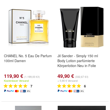
CHANEL No. 5 Eau De Parfum
Jil Sander - Simply 150 ml
100ml Damen
Body Lotion parfümierte
Körperlotion Neu in Folie
119,90 €
49,90 €
(1.199,00 €/l)
(332,67 €/l)
Kostenloser Versand
+ 5,90 € Versand
7
6