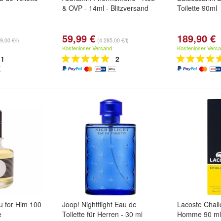
& OVP - 14ml - Blitzversand
Toilette 90ml
59,99 €
189,90 €
9,00 €/l)
(4.285,00 €/l)
Kostenloser Versand
Kostenloser Vers
1
2
u for Him 100
Joop! Nightflight Eau de
Lacoste Chal
e
Toilette für Herren - 30 ml
Homme 90 ml 