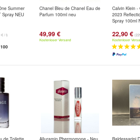
K One Summer
Chanel Bleu de Chanel Eau de
Calvin Klein
T Spray NEU
Parfum 100ml neu
2023 Reflect
Spray 100ml 
49,99 €
22,90 €
€ / l)
(229
Kostenloser Versand
Kostenloser Vers
100
 de Toilette
Alluramin Phermomone - Neu
Baldessarini 