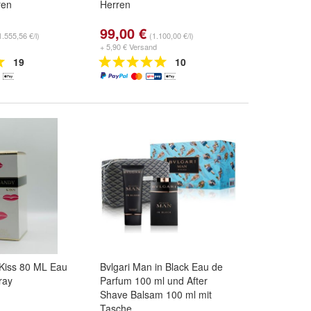
ren
Herren
99,00 €
1.555,56 €/l)
(1.100,00 €/l)
+ 5,90 € Versand
19
10
Kiss 80 ML Eau
Bvlgari Man in Black Eau de
ray
Parfum 100 ml und After
Shave Balsam 100 ml mit
Tasche