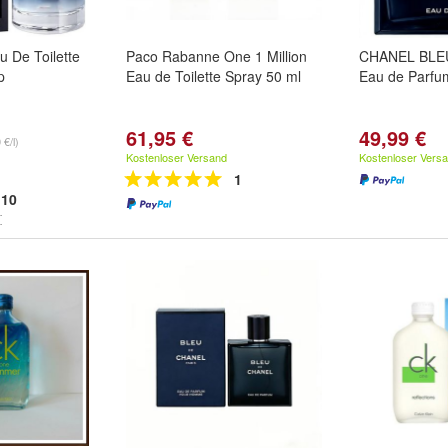
 De Toilette
Paco Rabanne One 1 Million
CHANEL BLE
p
Eau de Toilette Spray 50 ml
Eau de Parfu
61,95 €
49,99 €
 €/l)
Kostenloser Versand
Kostenloser Vers
1
10