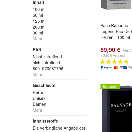
Inhalt
100 ml
50 ml
125 ml
Paco Rabanne In
200 ml
Legend Eau De P
30 ml
Herren - 100 ml
Mehr
89,90 €
EAN
(899,00
+ 3,90 € Versand
Nicht zutreffend
nichtzutreffend
8001970087796
Mehr
Geschlecht
Bestseller
Herren
Unisex
Damen
Mehr
Inhaltsstoffe
Die verbindliche Angabe der