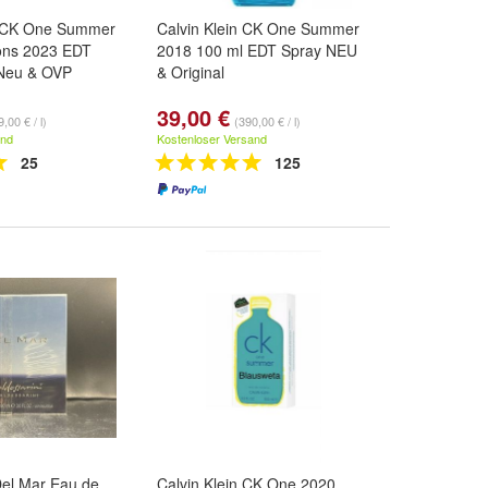
 - CK One Summer
Calvin Klein CK One Summer
ions 2023 EDT
2018 100 ml EDT Spray NEU
Neu & OVP
& Original
39,00 €
,00 € / l)
(390,00 € / l)
and
Kostenloser Versand
25
125
Del Mar Eau de
Calvin Klein CK One 2020