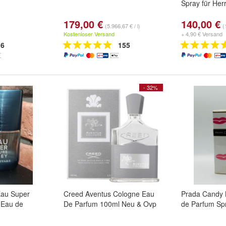
Spray für Her
179,00 €
140,00 €
(5.966,67 € / l)
(
Kostenloser Versand
+ 4,90 € Versand
6
155
- 32%
Eau Super
Creed Aventus Cologne Eau
Prada Candy 
 Eau de
De Parfum 100ml Neu & Ovp
de Parfum Sp