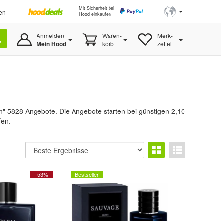
Mit Sicherheit bei
en
Hood einkaufen
Anmelden
Waren-
Merk-
Mein Hood
korb
zettel
n" 5828 Angebote. Die Angebote starten bei günstigen 2,10
fen.
- 53%
Bestseller