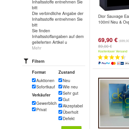
Inhaltsstoffe entnehmen Sie
bitt
Die verbindliche Angabe der
Dior Sauvage Eau
Inhaltsstoffe entnehmen Sie
100ml Neu & Ov
bitt
Sie finden
Inhaltsstoffangaben auf dem
69,90 €
(699,00
gelieferten Artikel u
89,00 €
Mehr
Kostenloser Versand
Filtern
Format
Zustand
Auktionen
Neu
Sofortkauf
Wie neu
Sehr gut
Verkäufer
Gut
Gewerblich
Akzeptabel
Privat
Überholt
Defekt