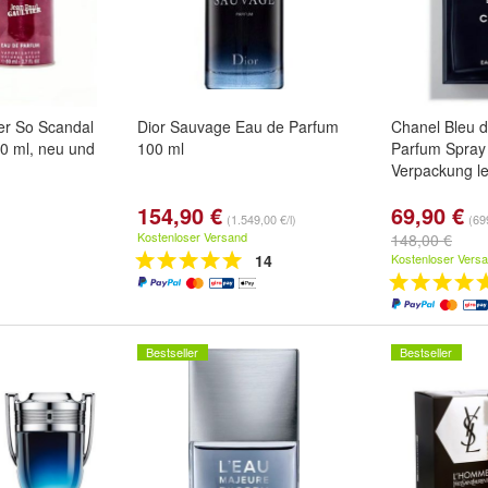
er So Scandal
Dior Sauvage Eau de Parfum
Chanel Bleu 
0 ml, neu und
100 ml
Parfum Spray 
Verpackung le
154,90 €
69,90 €
(1.549,00 €/l)
(69
Kostenloser Versand
148,00 €
14
Kostenloser Vers
Bestseller
Bestseller