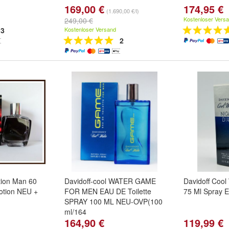
169,00 €
174,95 €
(1.690,00 €/l)
Kostenloser Vers
249,00 €
3
Kostenloser Versand
2
ion Man 60
Davidoff-cool WATER GAME
Davidoff Cool
Lotion NEU +
FOR MEN EAU DE Toilette
75 Ml Spray E
SPRAY 100 ML NEU-OVP(100
ml/164
164,90 €
119,99 €