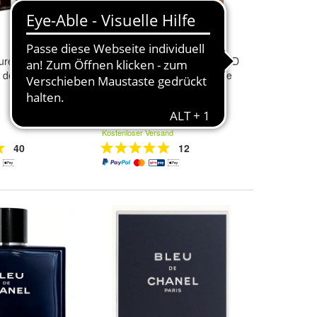
aurent L´Homme
Issey Miyake L´Eau Majeure D
u de Parfum 100
´Issey 150 ml Eau de Toilette
159,00 €
Kostenloser Versand
40
12