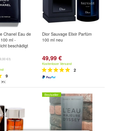
de Chanel Eau de
Dior Sauvage Elixir Parfüm
100 ml -
100 ml neu
icht beschädigt
49,99 €
9,00 €/l)
Kostenloser Versand
and
2
9
Bestseller