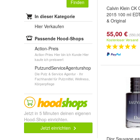
Finden
Calvin Klein C
2015 100 ml ED
In dieser Kategorie
& Original
Hier Verkaufen
55,00 €
(550,00 
Passende Hood-Shops
Kostenloser Versand
Action-Preis
Action-Pries Hier bin ich Kunde Hier
kaufe ich preiswert
PutzundServiceAgenturshop
Die Putz & Service Agentur - Ihr
Fachhandel für Putzmittel, Wellness,
Körperpflege
Jetzt in 5 Minuten deinen eigenen
Hood-Shop einrichten.
Jetzt einrichten
Dior Sauvage eau