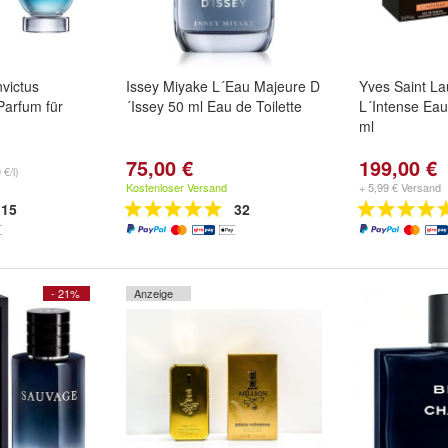
victus
Issey Miyake L´Eau Majeure D
Yves Saint L
arfum für
´Issey 50 ml Eau de Toilette
L´Intense Ea
ml
75,00 €
199,00 €
 €/l)
Kostenloser Versand
+ 5,99 € Versand
15
32
- 21%
Anzeige