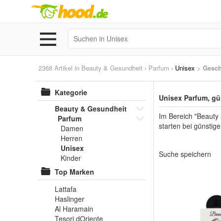
2368 Artikel in
Beauty & Gesundheit
›
Parfum
›
Unisex
>
Gesch
Kategorie
Unisex Parfum, gü
Beauty & Gesundheit
Im Bereich "Beauty
Parfum
starten bei günstige
Damen
Herren
Unisex
Suche speichern
Kinder
Top Marken
Lattafa
Haslinger
Al Haramain
Tesori dOriente