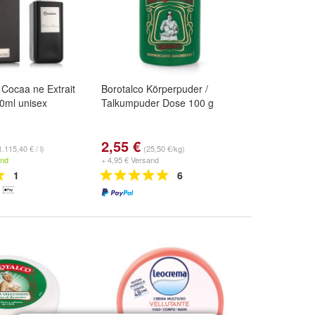
 Cocaa ne Extrait
Borotalco Körperpuder /
0ml unisex
Talkumpuder Dose 100 g
2,55 €
1.115,40 € / l)
(25,50 €/kg)
and
+ 4,95 € Versand
1
6