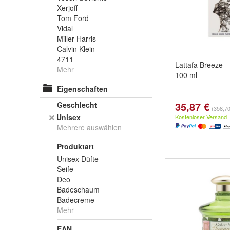
Xerjoff
Tom Ford
Vidal
Miller Harris
Calvin Klein
4711
Lattafa Breeze - 
Mehr
100 ml
Eigenschaften
35,87 €
Geschlecht
(358,70 
Unisex
Kostenloser Versand
Mehrere auswählen
Produktart
Unisex Düfte
Seife
Deo
Badeschaum
Badecreme
Mehr
EAN