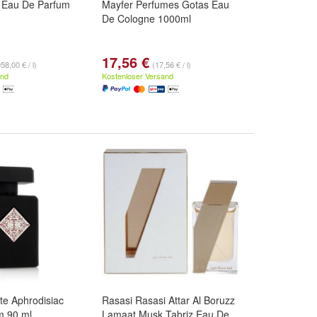
 Eau De Parfum
Mayfer Perfumes Gotas Eau
De Cologne 1000ml
17,56 €
58,00 € / l)
(17,56 € / l)
and
Kostenloser Versand
te Aphrodisiac
Rasasi Rasasi Attar Al Boruzz
m 90 ml
Lamaat Musk Tabriz Eau De