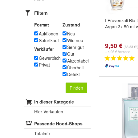
Filtern
I Provenzali Bio 
Format
Zustand
Argan 3x 50 ml 
Auktionen
Neu
Sofortkauf
Wie neu
9,50 €
Sehr gut
(63,33 €/l
Verkäufer
+ 4,95 € Versand
Gut
Gewerblich
Akzeptabel
Privat
Überholt
Defekt
Finden
In dieser Kategorie
Hier Verkaufen
Passende Hood-Shops
Totalmix