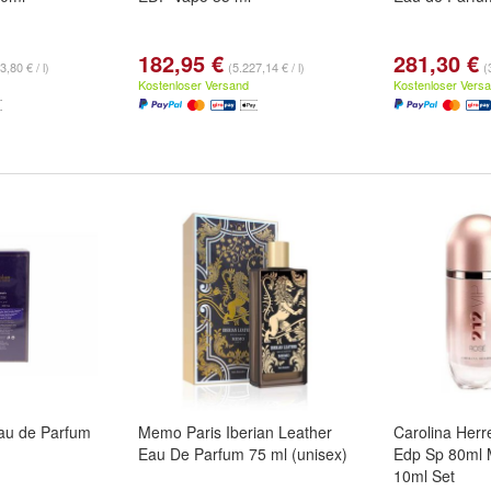
182,95 €
281,30 €
3,80 € / l)
(5.227,14 € / l)
(
Kostenloser Versand
Kostenloser Vers
au de Parfum
Memo Paris Iberian Leather
Carolina Herr
Eau De Parfum 75 ml (unisex)
Edp Sp 80ml 
10ml Set