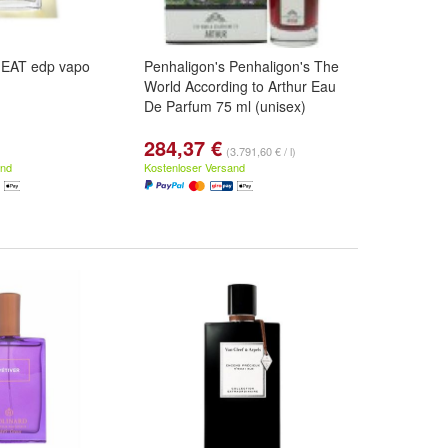
RGEAT edp vapo
Penhaligon's Penhaligon's The
World According to Arthur Eau
De Parfum 75 ml (unisex)
284,37 €
(3.791,60 € / l)
and
Kostenloser Versand