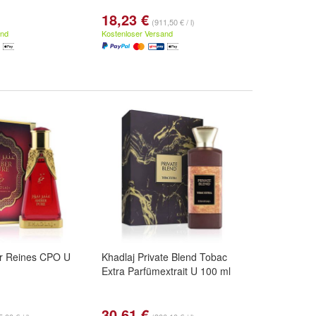
18,23 €
(911,50 € / l)
and
Kostenloser Versand
r Reines CPO U
Khadlaj Private Blend Tobac
Extra Parfümextrait U 100 ml
30,61 €