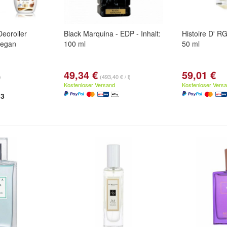
Deoroller
Black Marquina - EDP - Inhalt:
Histoire D' 
vegan
100 ml
50 ml
49,34 €
59,01 €
)
(493,40 € / l)
Kostenloser Versand
Kostenloser Vers
3