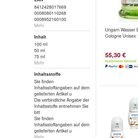
8412428017669
0008080110268
0008952160100
Mehr
Ungarn Wasser 
Cologne Unisex 
Inhalt
100 ml
50 ml
55,30 €
75 ml
Kostenloser Versand
Mehr
Inhaltsstoffe
Sie finden
Inhaltsstoffangaben auf dem
gelieferten Artikel u
Die verbindliche Angabe der
Inhaltsstoffe entnehmen Sie
bitt
Sie finden
Inhaltsstoffangaben auf dem
gelieferten Artikel u
Mehr