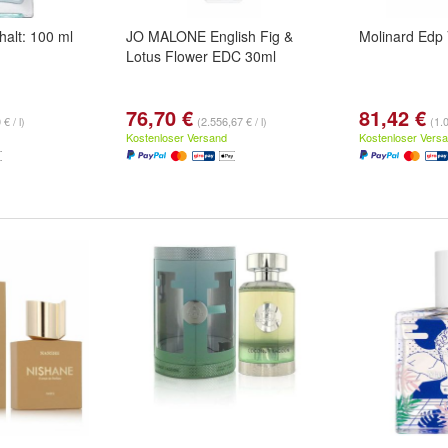
halt: 100 ml
JO MALONE English Fig &
Molinard Edp 
Lotus Flower EDC 30ml
76,70 €
81,42 €
€ / l)
(2.556,67 € / l)
(1.0
Kostenloser Versand
Kostenloser Vers