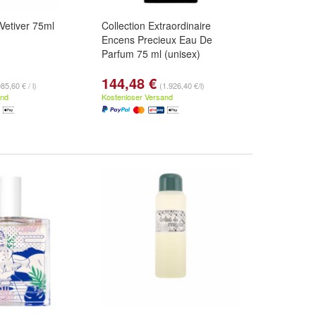
Vetiver 75ml
Collection Extraordinaire
Encens Precieux Eau De
Parfum 75 ml (unisex)
144,48 €
85,60 € / l)
(1.926,40 €/l)
and
Kostenloser Versand