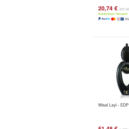
20,74 €
(207,40 
Kostenloser Versand
Wisal Layl - EDP 
51,48 €