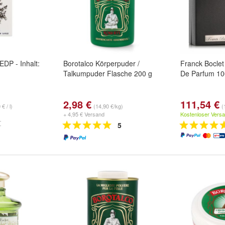
EDP - Inhalt:
Borotalco Körperpuder /
Franck Boclet
Talkumpuder Flasche 200 g
De Parfum 10
2,98 €
111,54 €
€ / l)
(14,90 €/kg)
(
+ 4,95 € Versand
Kostenloser Vers
5