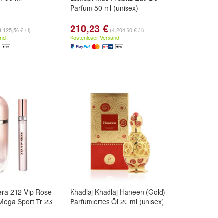
Parfum 50 ml (unisex)
210,23 €
3.125,56 € / l)
(4.204,60 € / l)
and
Kostenloser Versand
era 212 Vip Rose
Khadlaj Khadlaj Haneen (Gold)
Mega Sport Tr 23
Parfümiertes Öl 20 ml (unisex)