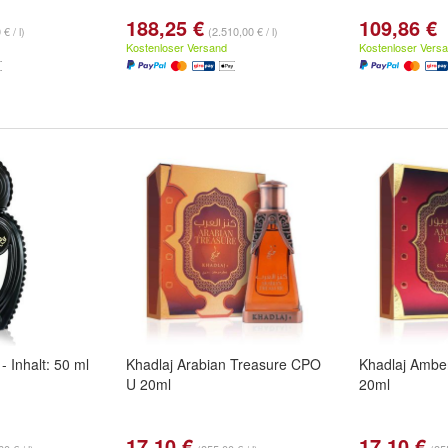
188,25 €
109,86 €
€ / l)
(2.510,00 € / l)
Kostenloser Versand
Kostenloser Vers
- Inhalt: 50 ml
Khadlaj Arabian Treasure CPO
Khadlaj Ambe
U 20ml
20ml
17,10 €
17,10 €