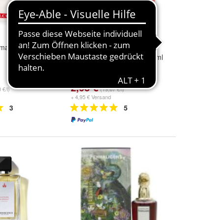
ma Vellutante
Leocrema Crema Multiuso
Vellutante mit Rosenöl 150 ml
2,95 €
 €/l)
(19,67 €/l)
+ 4,95 € Versand
3
5