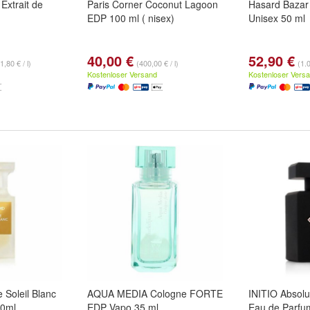
Extrait de
Paris Corner Coconut Lagoon
Hasard Bazar
EDP 100 ml ( nisex)
Unisex 50 ml
40,00 €
52,90 €
1,80 € / l)
(400,00 € / l)
(1.0
Kostenloser Versand
Kostenloser Vers
 Soleil Blanc
AQUA MEDIA Cologne FORTE
INITIO Absolu
50ml
EDP Vapo 35 ml
Eau de Parfu