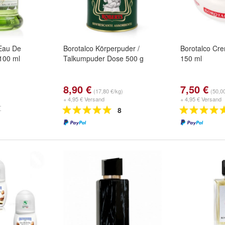
Eau De
Borotalco Körperpuder /
Borotalco Cre
100 ml
Talkumpuder Dose 500 g
150 ml
8,90 €
7,50 €
(17,80 €/kg)
(50,00
+ 4,95 € Versand
+ 4,95 € Versand
8