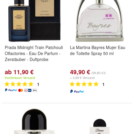
Prada Midnight Train Patchouli
La Martina Bayres Mujer Eau
Olfactories - Eau De Parfum -
de Toilette Spray 50 ml
Zerstäuber - Duftprobe
ab 11,90 €
49,90 €
(99,80 €/l)
Kostenloser Versand
+ 4,69 € Versand
1
1