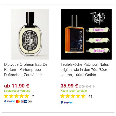
Diptyque Orphéon Eau De
Teufelsküche Patchouli Natur,
Parfum - Parfumprobe -
original wie in den 70er/80er
Duftprobe - Zerstäuber
Jahren, 100ml Gothic
ab 11,90 €
35,99 €
(359,90 € / l)
Kostenloser Versand
Kostenloser Versand
7
41