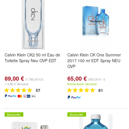
Calvin Klein CK2 50 ml Eau de
Calvin Klein CK One Summer
Toilette Spray Neu OVP EDT
2017 100 ml EDT Spray NEU
OVP
89,00 €
65,00 €
(1.780,00 €/l)
(650,00 € / l)
+ 4,90 € Versand
Kostenloser Versand
57
61
Bestseller
Bestseller