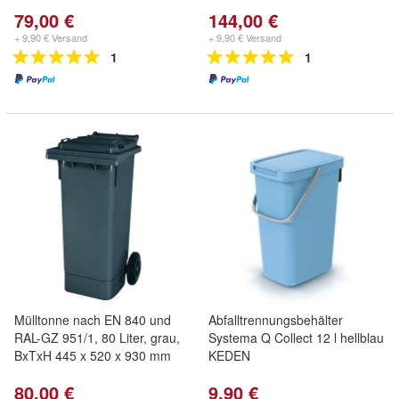
79,00 €
144,00 €
+ 9,90 € Versand
+ 9,90 € Versand
1
1
Mülltonne nach EN 840 und
Abfalltrennungsbehälter
RAL-GZ 951/1, 80 Liter, grau,
Systema Q Collect 12 l hellblau
BxTxH 445 x 520 x 930 mm
KEDEN
80,00 €
9,90 €