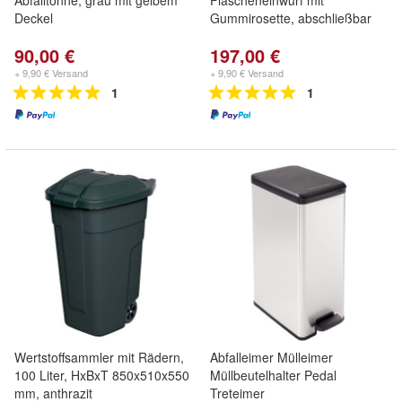
Abfalltonne, grau mit gelbem
Flascheneinwurf mit
Deckel
Gummirosette, abschließbar
90,00 €
197,00 €
+ 9,90 € Versand
+ 9,90 € Versand
1
1
Wertstoffsammler mit Rädern,
Abfalleimer Mülleimer
100 Liter, HxBxT 850x510x550
Müllbeutelhalter Pedal
mm, anthrazit
Treteimer