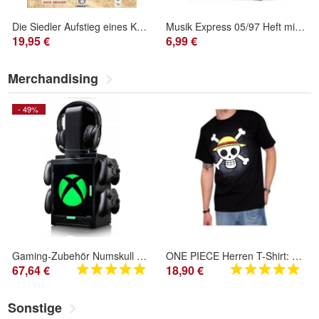
Die Siedler Aufstieg eines Königreichs offizielles Lösungsbuch
Musik Express 05/97 Heft mit CD 90er Rock Musik Zeitschrift Retro
19,95 €
6,99 €
Merchandising
- 49%
Gaming-Zubehör Numskull Gaming Locker mit LED-Beleuchtung
ONE PIECE Herren T-Shirt: Skull with Map Strohhut schwarz
67,64 €
18,90 €
Sonstige