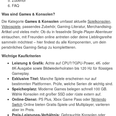
Zubehör
FAQ
Was sind
Games & Konsolen
?
Die Kategorie
Games & Konsolen
umfasst aktuelle
Spielkonsolen
,
Videospiele
, passendes Zubehör, Gaming-Literatur, Merchandising-
Artikel und vieles mehr. Ob du in fesselnde Single-Player-Abenteuer
eintauchen, mit Freunden online antreten oder deine Lieblingsreihe
sammeln möchtest – hier findest du alle Komponenten, um dein
persönliches Gaming-Setup zu komplettieren.
Wichtige Kaufkriterien
Leistung & Grafik:
Achte auf CPU?/?GPU-Power, 4K- oder
8K-Ausgabe sowie Bildwiederholraten bis 120 Hz für flüssiges
Gameplay.
Exklusive Titel:
Manche Spiele erscheinen nur auf
bestimmten Plattformen. Prüfe, welche Serien dir wichtig sind.
Speicherplatz:
Moderne Games belegen schnell 100 GB.
Wähle Konsolen mit großer SSD oder rüste extern auf.
Online-Dienst:
PS Plus, Xbox Game Pass oder
Nintendo
Switch
Online bieten Gratis-Spiele und Multiplayer, variieren
aber im Preis.
Preis-Leistungs-Verhältnis:
Gebrauchte Konsolen oder