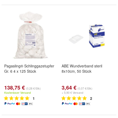
Pagasling® Schlinggazetupfer
ABE Wundverband steril
Gr. 6 4 x 125 Stück
8x10cm, 50 Stück
138,75 €
3,64 €
(0,28 €/Stk)
(0,07 €/Stk)
Kostenloser Versand
+ 5,90 € Versand
1
2