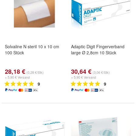
Solvaline N steril 10 x 10 cm
Adaptic Digit Fingerverband
100 Stück
large Ø 2,8cm 10 Stück
28,18 €
30,64 €
(0,28 €/Stk)
(3,06 €/Stk)
+ 5,90 € Versand
+ 5,90 € Versand
9
9