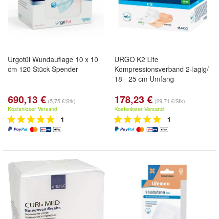
Urgotül Wundauflage 10 x 10
URGO K2 Lite
cm 120 Stück Spender
Kompressionsverband 2-lagig/
18 - 25 cm Umfang
690,13 €
178,23 €
(5,75 €/Stk)
(29,71 €/Stk)
Kostenloser Versand
Kostenloser Versand
1
1