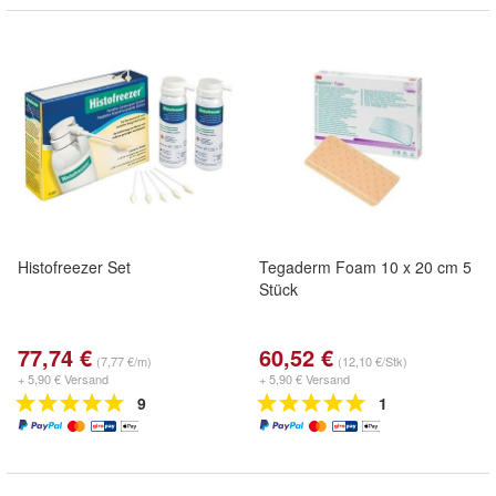
Histofreezer Set
Tegaderm Foam 10 x 20 cm 5
Stück
77,74 €
60,52 €
(7,77 €/m)
(12,10 €/Stk)
+ 5,90 € Versand
+ 5,90 € Versand
9
1