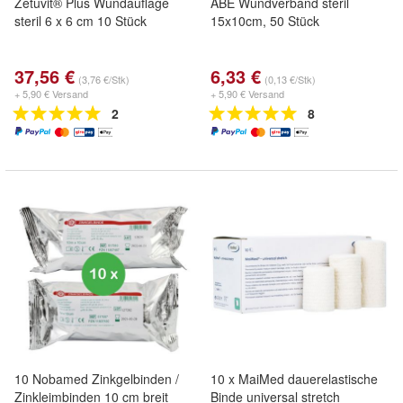
Zetuvit® Plus Wundauflage
ABE Wundverband steril
steril 6 x 6 cm 10 Stück
15x10cm, 50 Stück
37,56 €
6,33 €
(3,76 €/Stk)
(0,13 €/Stk)
+ 5,90 € Versand
+ 5,90 € Versand
2
8
10 Nobamed Zinkgelbinden /
10 x MaiMed dauerelastische
Zinkleimbinden 10 cm breit
Binde universal stretch