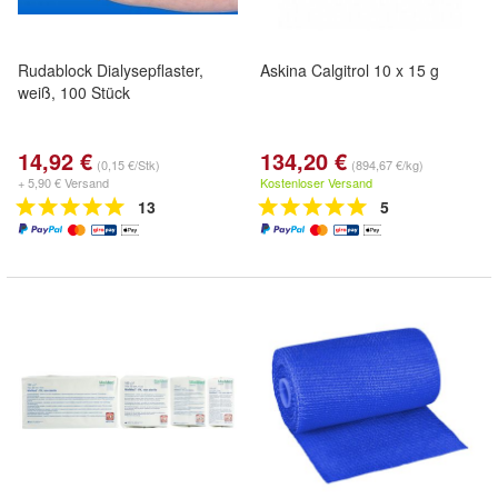
Rudablock Dialysepflaster,
Askina Calgitrol 10 x 15 g
weiß, 100 Stück
14,92 €
134,20 €
(0,15 €/Stk)
(894,67 €/kg)
+ 5,90 € Versand
Kostenloser Versand
13
5