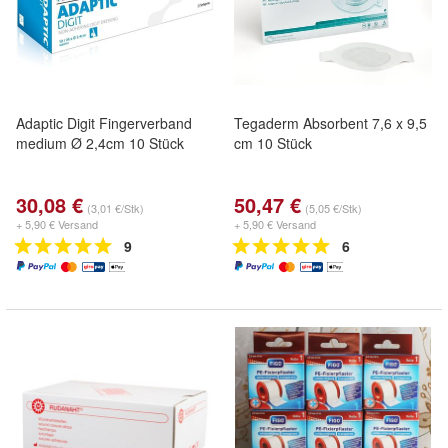
Adaptic Digit Fingerverband
Tegaderm Absorbent 7,6 x 9,5
medium Ø 2,4cm 10 Stück
cm 10 Stück
30,08 €
50,47 €
(3,01 €/Stk)
(5,05 €/Stk)
+ 5,90 € Versand
+ 5,90 € Versand
9
6