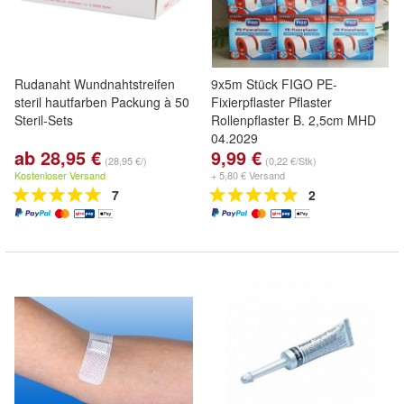
Rudanaht Wundnahtstreifen
9x5m Stück FIGO PE-
steril hautfarben Packung à 50
Fixierpflaster Pflaster
Steril-Sets
Rollenpflaster B. 2,5cm MHD
04.2029
ab 28,95 €
9,99 €
(28,95 €/)
(0,22 €/Stk)
Kostenloser Versand
+ 5,80 € Versand
7
2