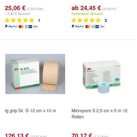
25,06 €
ab 24,45 €
(0,50 €/Stk)
(24,45 €/)
+ 5,90 € Versand
Kostenloser Versand
1
3
tg grip Gr. G 12 cm x 10 m
Micropore S 2,5 cm x 5 m 12
Rollen
126,13 €
70,17 €
(12,61 €/m)
(1,17 €/m)