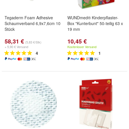
Tegaderm Foam Adhesive
WUNDmed® Kinderpflaster-
Schaumverband 6,9x7,6cm 10
Box "Kunterbunt" 50-teilig 63 x
Stück
19 mm
58,31 €
10,45 €
(5,83 €/Stk)
+ 5,90 € Versand
Kostenloser Versand
4
1