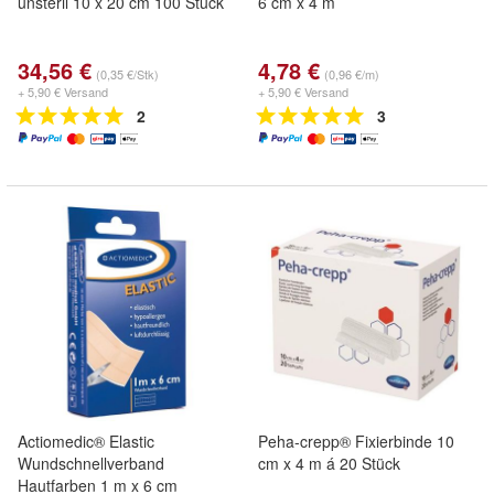
unsteril 10 x 20 cm 100 Stück
6 cm x 4 m
34,56 €
4,78 €
(0,35 €/Stk)
(0,96 €/m)
+ 5,90 € Versand
+ 5,90 € Versand
2
3
Actiomedic® Elastic
Peha-crepp® Fixierbinde 10
Wundschnellverband
cm x 4 m á 20 Stück
Hautfarben 1 m x 6 cm