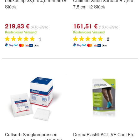
Leukostrip 38,0 x 4,0 mm 50x8
Cutimed Siltec Sorbact B 7,5 x
Stück
7,5 cm 12 Stück
219,83 €
161,51 €
(4,40 €/Stk)
(13,46 €/Stk)
Kostenloser Versand
Kostenloser Versand
1
2
Cutisorb Saugkompressen
DermaPlast® ACTIVE Cool Fix