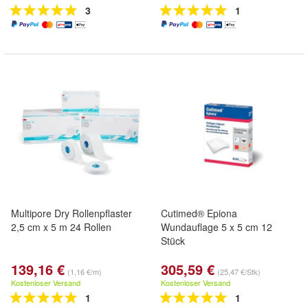
3
1
Multipore Dry Rollenpflaster
Cutimed® Epiona
2,5 cm x 5 m 24 Rollen
Wundauflage 5 x 5 cm 12
Stück
139,16 €
305,59 €
(1,16 €/m)
(25,47 €/Stk)
Kostenloser Versand
Kostenloser Versand
1
1