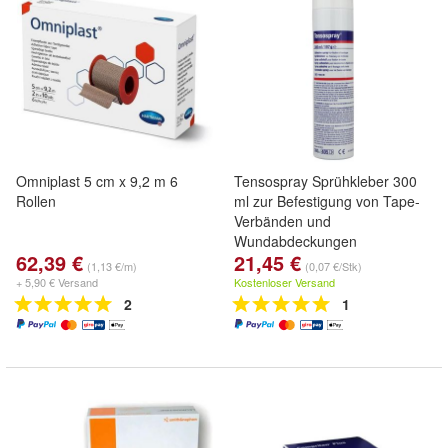
Omniplast 5 cm x 9,2 m 6
Tensospray Sprühkleber 300
Rollen
ml zur Befestigung von Tape-
Verbänden und
Wundabdeckungen
62,39 €
21,45 €
(1,13 €/m)
(0,07 €/Stk)
+ 5,90 € Versand
Kostenloser Versand
2
1