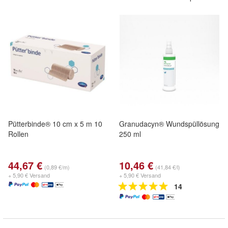
Pütterbinde® 10 cm x 5 m 10
Granudacyn® Wundspüllösung
Rollen
250 ml
44,67 €
10,46 €
(0,89 €/m)
(41,84 €/l)
+ 5,90 € Versand
+ 5,90 € Versand
14