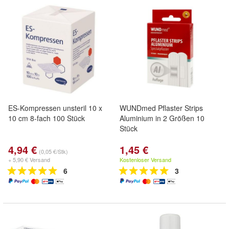
ES-Kompressen unsteril 10 x
WUNDmed Pflaster Strips
10 cm 8-fach 100 Stück
Aluminium in 2 Größen 10
Stück
4,94 €
1,45 €
(0,05 €/Stk)
+ 5,90 € Versand
Kostenloser Versand
6
3