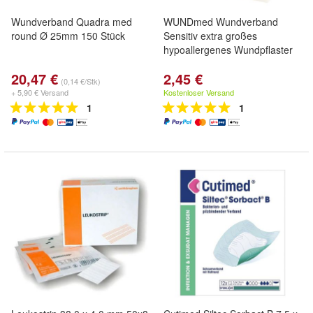
Wundverband Quadra med
WUNDmed Wundverband
round Ø 25mm 150 Stück
Sensitiv extra großes
hypoallergenes Wundpflaster
20,47 €
2,45 €
(0,14 €/Stk)
+ 5,90 € Versand
Kostenloser Versand
1
1