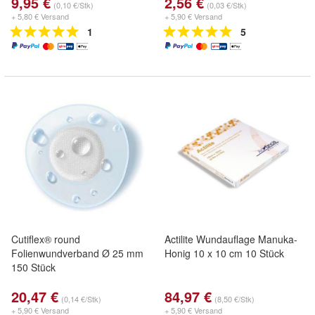
9,95 €
2,56 €
(0,10 €/Stk)
(0,03 €/Stk)
+ 5,80 € Versand
+ 5,90 € Versand
1
5
Cutiflex® round
Actilite Wundauflage Manuka-
Folienwundverband Ø 25 mm
Honig 10 x 10 cm 10 Stück
150 Stück
20,47 €
84,97 €
(0,14 €/Stk)
(8,50 €/Stk)
+ 5,90 € Versand
+ 5,90 € Versand