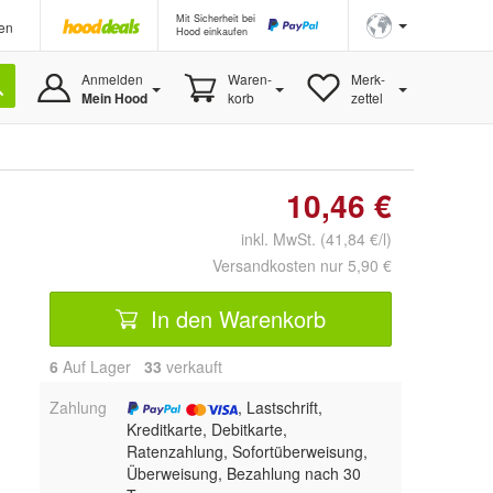
Mit Sicherheit bei
en
Hood einkaufen
Anmelden
Waren-
Merk-
Mein Hood
korb
zettel
10,46 €
inkl. MwSt. (41,84 €/l)
Versandkosten nur 5,90 €
In den Warenkorb
6
Auf Lager
33
 verkauft
Zahlung
, Lastschrift,
Kreditkarte, Debitkarte,
Ratenzahlung, Sofortüberweisung,
Überweisung, Bezahlung nach 30