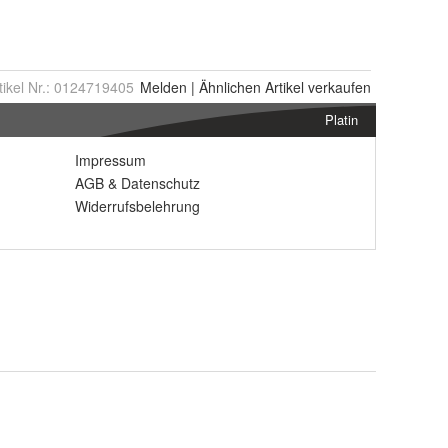
tikel Nr.:
0124719405
Melden
|
Ähnlichen
Artikel verkaufen
Platin
Impressum
AGB
&
Datenschutz
Widerrufsbelehrung