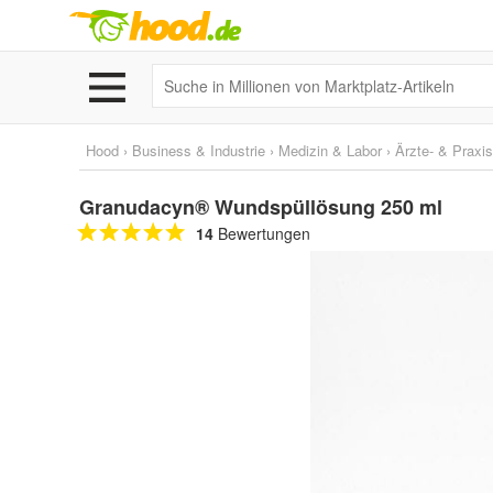
Hood
›
Business & Industrie
›
Medizin & Labor
›
Ärzte- & Praxi
Granudacyn® Wundspüllösung 250 ml
14
Bewertungen