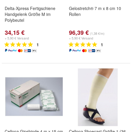
Delta-Xpress Fertigschiene
Gelostretch® 7 m x 8 cm 10
Handgelenk Größe M im
Rollen
Polybeutel
34,15 €
96,39 €
(1,38 €/m)
+ 5,90 € Versand
+ 5,90 € Versand
1
1
Cellona Gipsbinde 4 m x 15 cm
Cellona Shoecast Größe 1 (36-