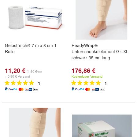
Gelostretch® 7 m x 8 cm 1
ReadyWrap®
Rolle
Unterschenkelelement Gr. XL
schwarz 35 cm lang
11,20 €
176,86 €
(1,60 €/m)
+ 5,90 € Versand
Kostenloser Versand
1
1