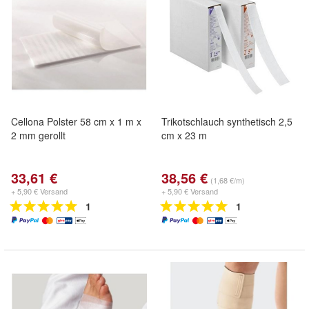
Cellona Polster 58 cm x 1 m x
Trikotschlauch synthetisch 2,5
2 mm gerollt
cm x 23 m
33,61 €
38,56 €
(1,68 €/m)
+ 5,90 € Versand
+ 5,90 € Versand
1
1