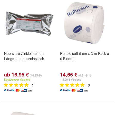
Nobavaro Zinkleimbinde
Rolta® soft 6 cm x 3 m Pack á
Längs-und querelastisch
6 Binden
ab 16,95 €
14,65 €
(16,95 €/)
(0,81 €/m)
Kostenloser Versand
+ 5,90 € Versand
1
3