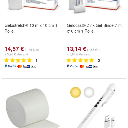
Gelostretch® 10 m x 10 cm 1
Gelocast® Zink-Gel-Binde 7 m
Rolle
x10 cm 1 Rolle
14,57 €
13,14 €
(1,46 €/m)
(1,88 €/m)
+ 5,90 € Versand
+ 5,90 € Versand
1
2