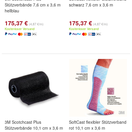
Stützverbände 7,6 cm x 3,6 m
schwarz 7,6 cm x 3,6 m
hellblau
175,37 €
175,37 €
(4,87 €/m)
(4,87 €/m)
Kostenloser Versand
Kostenloser Versand
3M Scotchcast Plus
SoftCast flexibler Stützverband
Stützverbände 10,1 cm x 3,6 m
rot 10,1 cm x 3,6 m