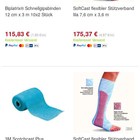
Biplatrix® Schnellgipsbinden
SoftCast flexibler Stützverband
12 cm x 3 m 10x2 Stück
lila 7,6 cm x 3,6 m
115,83 €
175,37 €
(1,93 €/m)
(4,87 €/m)
Kostenloser Versand
Kostenloser Versand
3M Scotchcast Plus
SoftCast flexibler Stützverband