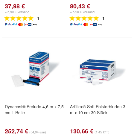
37,98 €
80,43 €
+ 5,90 € Versand
+ 5,90 € Versand
1
1
Dynacast® Prelude 4,6 m x 7,5
Artiflex® Soft Polsterbinden 3
cm 1 Rolle
m x 10 cm 30 Stück
252,74 €
130,66 €
(54,94 €/m)
(1,45 €/m)