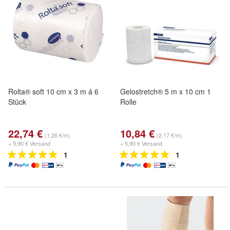
Rolta® soft 10 cm x 3 m á 6
Gelostretch® 5 m x 10 cm 1
Stück
Rolle
22,74 €
10,84 €
(1,26 €/m)
(2,17 €/m)
+ 5,90 € Versand
+ 5,90 € Versand
1
1