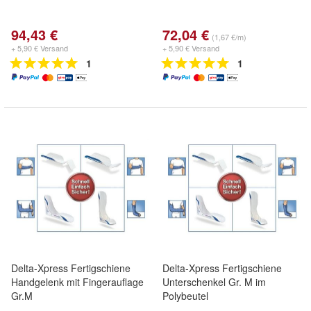
94,43 €
72,04 €
(1,67 €/m)
+ 5,90 € Versand
+ 5,90 € Versand
1
1
Delta-Xpress Fertigschiene
Delta-Xpress Fertigschiene
Handgelenk mit Fingerauflage
Unterschenkel Gr. M im
Gr.M
Polybeutel