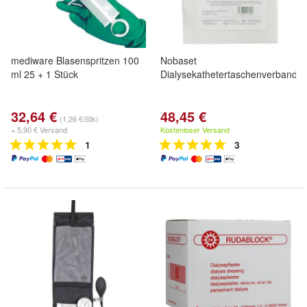
mediware Blasenspritzen 100
Nobaset
ml 25 + 1 Stück
Dialysekathetertaschenverband
32,64 €
48,45 €
(1,26 €/Stk)
+ 5,90 € Versand
Kostenloser Versand
1
3