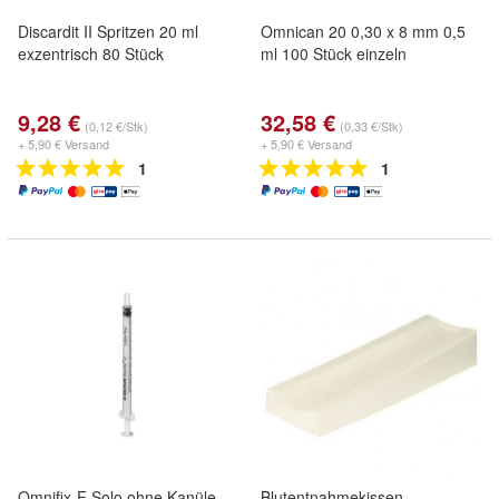
Discardit II Spritzen 20 ml
Omnican 20 0,30 x 8 mm 0,5
exzentrisch 80 Stück
ml 100 Stück einzeln
9,28 €
32,58 €
(0,12 €/Stk)
(0,33 €/Stk)
+ 5,90 € Versand
+ 5,90 € Versand
1
1
Omnifix-F Solo ohne Kanüle
Blutentnahmekissen