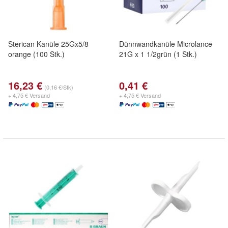
Sterican Kanüle 25Gx5/8
Dünnwandkanüle Microlance
orange (100 Stk.)
21G x 1 1/2grün (1 Stk.)
16,23 €
0,41 €
(0,16 €/Stk)
+ 4,75 € Versand
+ 4,75 € Versand