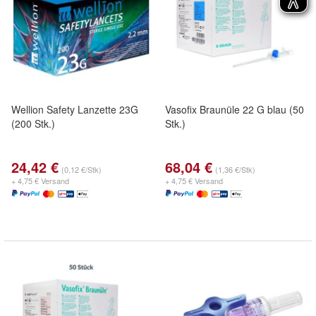
Wellion Safety Lanzette 23G
Vasofix Braunüle 22 G blau (50
(200 Stk.)
Stk.)
24,42 €
68,04 €
(0,12 €/Stk)
(1,36 €/Stk)
+ 4,75 € Versand
+ 4,75 € Versand