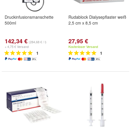
Druckinfusionsmanschette
Rudablock Dialysepflaster weiß
500ml
2,5 cm x 8,5 cm
142,34 €
27,95 €
(284,68 € / l)
+ 4,75 € Versand
Kostenloser Versand
1
1