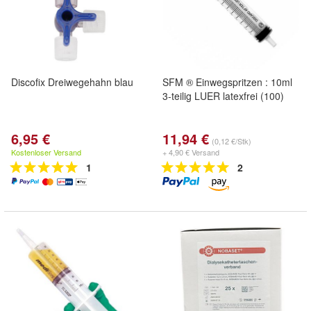
Discofix Dreiwegehahn blau
SFM ® Einwegspritzen : 10ml
3-teilig LUER latexfrei (100)
6,95 €
11,94 €
(0,12 €/Stk)
Kostenloser Versand
+ 4,90 € Versand
1
2