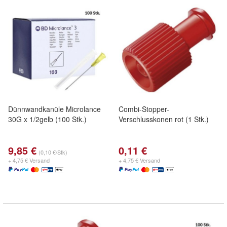
Dünnwandkanüle Microlance
Combi-Stopper-
30G x 1/2gelb (100 Stk.)
Verschlusskonen rot (1 Stk.)
9,85 €
0,11 €
(0,10 €/Stk)
+ 4,75 € Versand
+ 4,75 € Versand