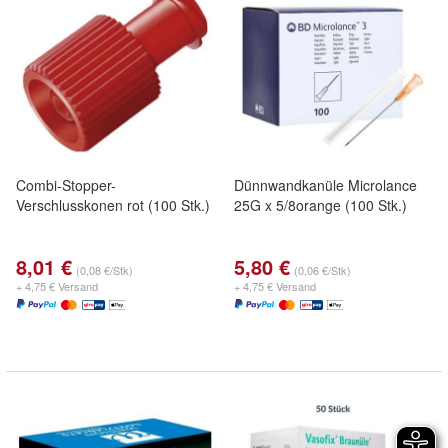
Combi-Stopper-
Dünnwandkanüle Microlance
Verschlusskonen rot (100 Stk.)
25G x 5/8orange (100 Stk.)
8,01 €
5,80 €
(0,08 €/Stk)
(0,06 €/Stk)
+ 4,75 € Versand
+ 4,75 € Versand