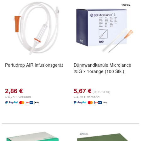
Perfudrop AIR Infusionsgerät
Dünnwandkanüle Microlance
25G x 1orange (100 Stk.)
2,86 €
5,67 €
(0,06 €/Stk)
+ 4,75 € Versand
+ 4,75 € Versand