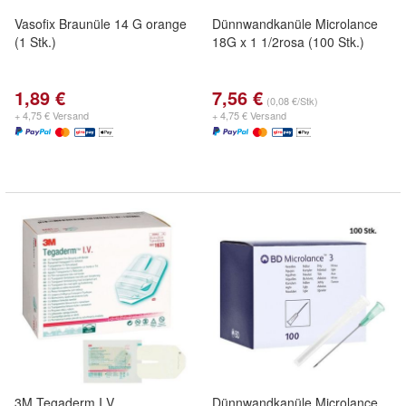
Vasofix Braunüle 14 G orange
Dünnwandkanüle Microlance
(1 Stk.)
18G x 1 1/2rosa (100 Stk.)
1,89 €
7,56 €
(0,08 €/Stk)
+ 4,75 € Versand
+ 4,75 € Versand
3M Tegaderm I.V.
Dünnwandkanüle Microlance