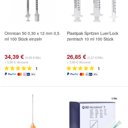
Omnican 50 0,30 x 12 mm 0,5
Plastipak Spritzen Luer/Lock
ml 100 Stück einzeln
zentrisch 10 ml 100 Stück
34,39 €
26,85 €
(0,69 €/Stk)
(0,27 €/Stk)
+ 5,90 € Versand
+ 5,90 € Versand
1
1