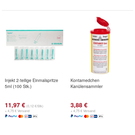
Injekt 2-teilige Einmalspritze
Kontamedchen
5ml (100 Stk.)
Kanülensammler
11,97 €
3,88 €
(0,12 €/Stk)
+ 4,75 € Versand
+ 4,75 € Versand