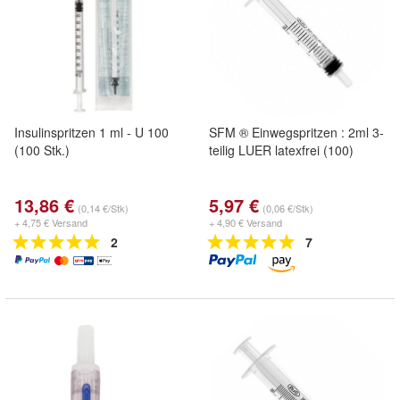
Insulinspritzen 1 ml - U 100
SFM ® Einwegspritzen : 2ml 3-
(100 Stk.)
teilig LUER latexfrei (100)
13,86 €
5,97 €
(0,14 €/Stk)
(0,06 €/Stk)
+ 4,75 € Versand
+ 4,90 € Versand
2
7