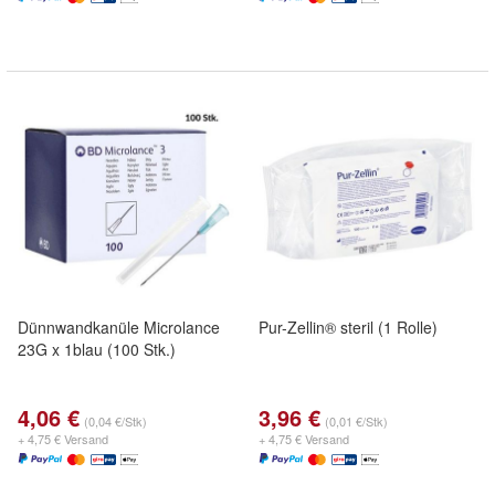
Dünnwandkanüle Microlance
Pur-Zellin® steril (1 Rolle)
23G x 1blau (100 Stk.)
4,06 €
3,96 €
(0,04 €/Stk)
(0,01 €/Stk)
+ 4,75 € Versand
+ 4,75 € Versand