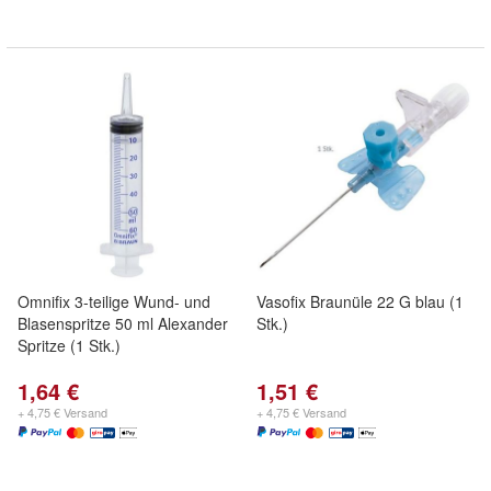
Omnifix 3-teilige Wund- und
Vasofix Braunüle 22 G blau (1
Blasenspritze 50 ml Alexander
Stk.)
Spritze (1 Stk.)
1,64 €
1,51 €
+ 4,75 € Versand
+ 4,75 € Versand