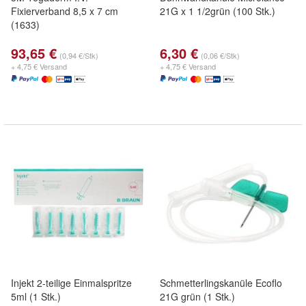
Fixierverband 8,5 x 7 cm
21G x 1 1/2grün (100 Stk.)
(1633)
93,65 €
6,30 €
(0,94 €/Stk)
(0,06 €/Stk)
+ 4,75 € Versand
+ 4,75 € Versand
Injekt 2-teilige Einmalspritze
Schmetterlingskanüle Ecoflo
5ml (1 Stk.)
21G grün (1 Stk.)