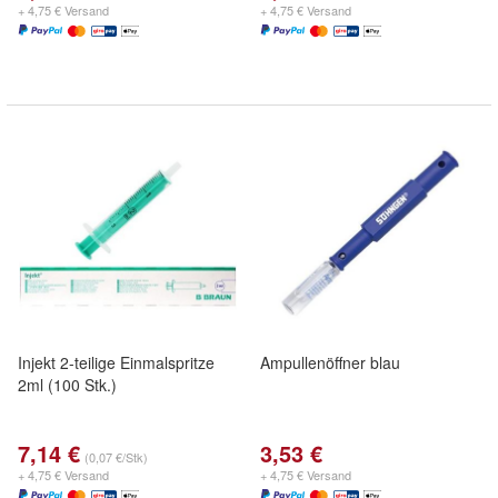
+ 4,75 € Versand
+ 4,75 € Versand
Injekt 2-teilige Einmalspritze
Ampullenöffner blau
2ml (100 Stk.)
7,14 €
3,53 €
(0,07 €/Stk)
+ 4,75 € Versand
+ 4,75 € Versand