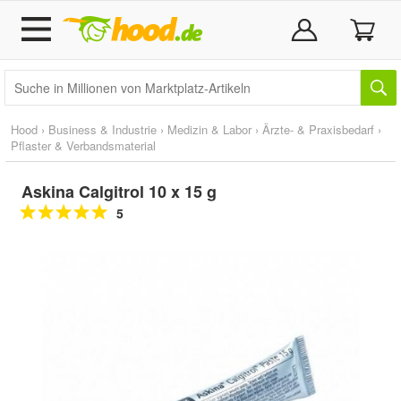
Hood
›
Business & Industrie
›
Medizin & Labor
›
Ärzte- & Praxisbedarf
›
Pflaster & Verbandsmaterial
Askina Calgitrol 10 x 15 g
5