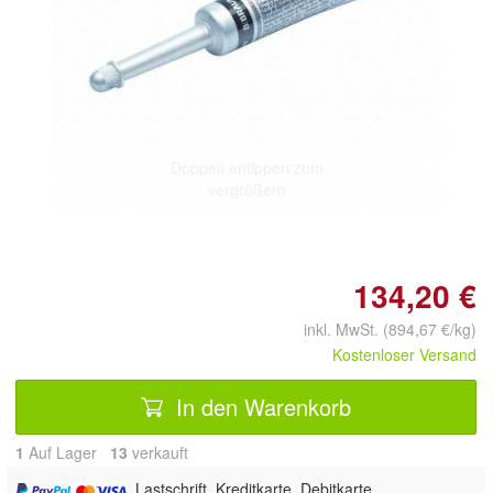
Doppelt antippen zum
vergrößern
134,20 €
inkl. MwSt. (894,67 €/kg)
Kostenloser Versand
In den Warenkorb
1
Auf Lager
13
 verkauft
, Lastschrift, Kreditkarte, Debitkarte,