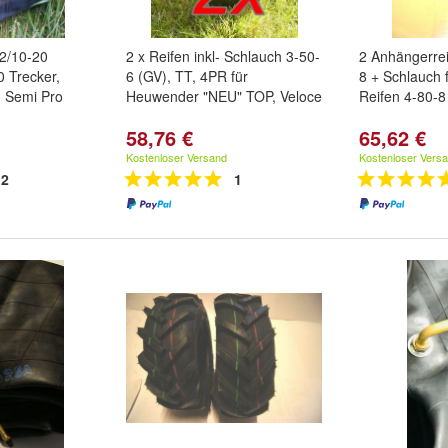
-2/10-20
2 x Reifen inkl- Schlauch 3-50-
2 Anhängerrei
 Trecker,
6 (GV), TT, 4PR für
8 + Schlauch 
, Semi Pro
Heuwender "NEU" TOP, Veloce
Reifen 4-80-
58,76 €
65,62 €
Kostenloser Versand
Kostenloser Vers
2
1