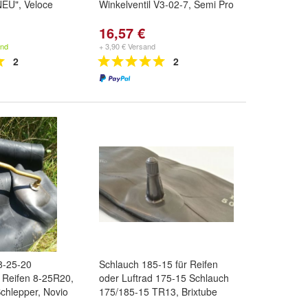
EU", Veloce
Winkelventil V3-02-7, Semi Pro
16,57 €
and
+ 3,90 € Versand
2
2
8-25-20
Schlauch 185-15 für Reifen
f Reifen 8-25R20,
oder Luftrad 175-15 Schlauch
Schlepper, Novio
175/185-15 TR13, Brixtube