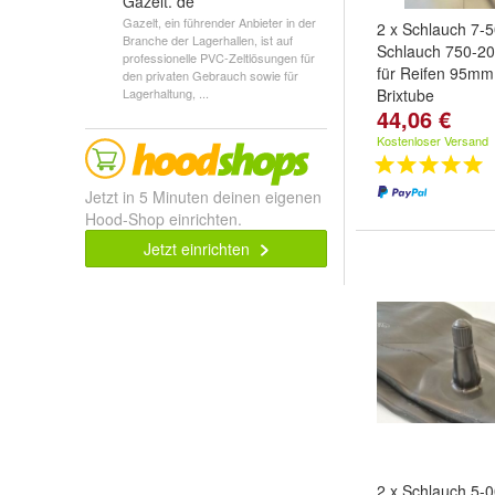
Gazelt. de
Gazelt, ein führender Anbieter in der
2 x Schlauch 7-
Branche der Lagerhallen, ist auf
Schlauch 750-20
professionelle PVC-Zeltlösungen für
für Reifen 95m
den privaten Gebrauch sowie für
Lagerhaltung, ...
Brixtube
44,06 €
Kostenloser Versand
Jetzt in 5 Minuten deinen eigenen
Hood-Shop einrichten.
Jetzt einrichten
2 x Schlauch 5-0