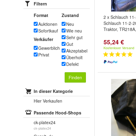
Filtern
Format
Zustand
2 x Schlauch 11
Schlauch 11-2-20
Auktionen
Neu
Traktor, TR218A
Sofortkauf
Wie neu
Sehr gut
Verkäufer
55,24 €
Gut
Gewerblich
Kostenloser Versand
Akzeptabel
Privat
Überholt
Defekt
Finden
In dieser Kategorie
Hier Verkaufen
Passende Hood-Shops
ck-platex24
ck-platex24