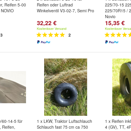
r, Reifen 5-00
Reifen oder Luftrad
225/70-15 225
, NOVIO
Winkelventil V3-02-7, Semi Pro
225/70R15 / 
Novio
32,22 €
15,35 €
Kostenloser Versand
Kostenloser Vers
3
2
/60-14-5 für
1 x LKW, Traktor Luftschlauch
1 x Reifen ink
, Reifen,
Schlauch fast 75 cm ca 750
4 (GV), TT, 4