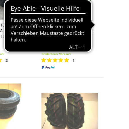
 13x5-00-6 ,
2 x Schlauch 8-3-36
 Aufsitzmäher,
Luftschlauch f- Reifen RS09,
TL, Journey
raktor, 9-5-36, 230/95-36,
Kabat
79,09 €
and
Kostenloser Versand
2
1