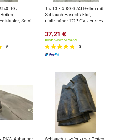
23x9-10 /
1 x 13 x 5-00-6 AS Reifen mit
 Reifen,
Schlauch Rasentraktor,
elstapler, Semi
ufsitzmäher TOP GV, Journey
37,21 €
Kostenloser Versand
2
3
 f- PKW Anhänger
Schlauch 11-5/80-15-3 Reifen