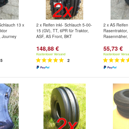
Schlauch 13 x
2 x Reifen inkl- Schlauch 5-00-
2 x AS Reifen
ktor
15 (GV), TT, 6PR für Traktor,
Rasentraktor,
, Journey
ASF, AS Front, BKT
Rasenmäher, 
148,88 €
55,73 €
Kostenloser Versand
Kostenloser Vers
5
2