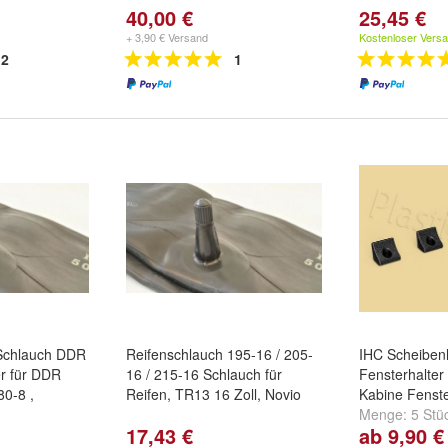
40,00 €
25,45 €
+ 3,90 € Versand
Kostenloser Vers
2
1
Schlauch DDR
Reifenschlauch 195-16 / 205-
IHC Scheibenh
r für DDR
16 / 215-16 Schlauch für
Fensterhalter 
80-8 ,
Reifen, TR13 16 Zoll, Novio
Kabine Fenst
Menge:
5 Stü
17,43 €
ab 9,90 €