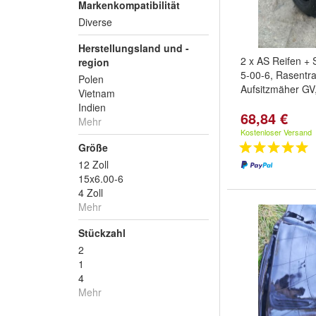
Markenkompatibilität
Diverse
Herstellungsland und -
2 x AS Reifen + 
region
5-00-6, Rasentra
Polen
Aufsitzmäher GV
Vietnam
Indien
68,84 €
Mehr
Kostenloser Versand
Größe
12 Zoll
15x6.00-6
4 Zoll
Mehr
Stückzahl
2
1
4
Mehr