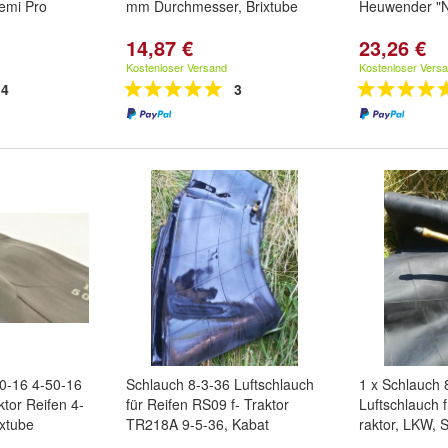
Semi Pro
mm Durchmesser, Brixtube
Heuwender "N
14,87 €
23,26 €
Kostenloser Versand
Kostenloser Vers
4
3
00-16 4-50-16
Schlauch 8-3-36 Luftschlauch
1 x Schlauch 
ktor Reifen 4-
für Reifen RS09 f- Traktor
Luftschlauch 
xtube
TR218A 9-5-36, Kabat
raktor, LKW, 