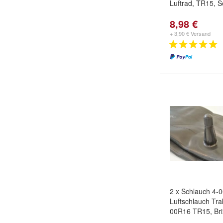
Luftrad, TR15, 
8,98 €
+ 3,90 € Versand
2 x Schlauch 4-
Luftschlauch Tra
00R16 TR15, Bri