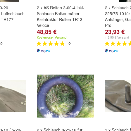
50-20
2 x AS Reifen 3-00-4 inkl-
2 x Schlauch 
 Luftschlauch
Schlauch Balkenmäher
225/75-10 für
m TR177,
Kleintraktor Reifen TR13,
Anhänger, Gab
Veloce
Pro
48,85 €
23,93 €
Kostenloser Versand
+ 3,90 € Versand
2
2
0-10 / 5-20-
2 x Schlauch 8-25-16 für
1 x Schlauch