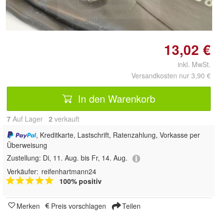
Doppelt antippen zum
vergrößern
13,02 €
inkl. MwSt.
Versandkosten nur 3,90 €
In den Warenkorb
7
Auf Lager
2
 verkauft
, Kreditkarte, Lastschrift, Ratenzahlung, Vorkasse per
Überweisung
Zustellung:
Di, 11. Aug. bis Fr, 14. Aug.
Verkäufer:
reifenhartmann24
100% positiv
Merken
Preis vorschlagen
Teilen