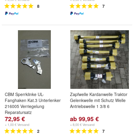
8
7
CBM Sperrklinke UL-
Zapfwelle Kardanwelle Traktor
Fanghaken Kat.3 Unterlenker
Gelenkwelle mit Schutz Welle
216005 Verriegelung
Antriebswelle 1 3/8 6
Reparatursatz
72,95 €
ab 99,95 €
+ 1,00 € Versand
+ 8,00 € Versand
2
7