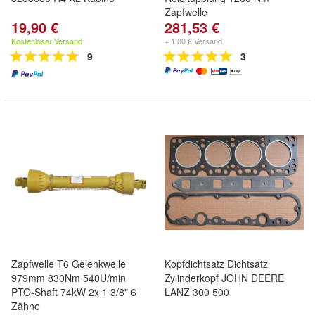
Zapfwelle
19,90 €
281,53 €
Kostenloser Versand
+ 1,00 € Versand
9
3
Zapfwelle T6 Gelenkwelle
Kopfdichtsatz Dichtsatz
979mm 830Nm 540U/min
Zylinderkopf JOHN DEERE
PTO-Shaft 74kW 2x 1 3/8" 6
LANZ 300 500
Zähne