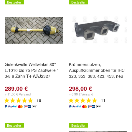
Bestseller
Bestseller
Gelenkwelle Weitwinkel 80°
Krümmerstutzen,
L.1010 bis 75 PS Zapfwelle 1
Auspuffkrümmer oben für IHC
3/8 6 Zahn T4-WAJ2327
323, 353, 383, 423, 453, neu
289,00 €
298,00 €
+ 11,00 € Versand
+ 6,90 € Versand
10
11
Bestseller
Bestseller