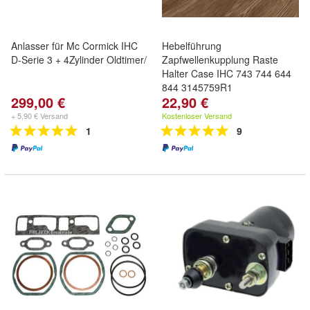
Anlasser für Mc Cormick IHC
Hebelführung
D-Serie 3 + 4Zylinder Oldtimer/
Zapfwellenkupplung Raste
Halter Case IHC 743 744 644
844 3145759R1
299,00 €
22,90 €
+ 5,90 € Versand
Kostenloser Versand
1
9