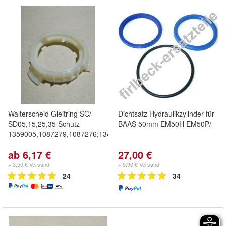
Walterscheid Gleitring SC/
Dichtsatz Hydraulikzylinder für
SD05,15,25,35 Schutz
BAAS 50mm EM50H EM50P/
1359005,1087279,1087276;1342315
ab 6,17 €
27,00 €
+ 3,50 € Versand
+ 5,90 € Versand
24
34