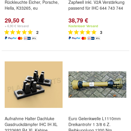
Rückleuchte Eicher, Porsche,
Zapfwell inkl. V2A Verstärkung
Hella, K33265, eu
passend für IHC 644 743 744
29,50 €
38,79 €
+ 6,90 € Versand
Kostenloser Versand
2
3
Aufnahme Halter Dachluke
Euro Gelenkwelle L1110mm
Gasdruckdämpfer IHC IH XL
Dreikantrohr 1 3/8 6 Z.
3233680 R4 XL Kabine
Reibkupplung 1200 Nm