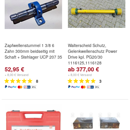
Zapfwellenstummel 1 3/8 6
Walterscheid Schutz,
Zahn 300mm beidseitig mit
Gelenkwellenschutz Power
Schaft + Stehlager UCP 207 35
Drive kpl. PG20/30
1116125,1116128
52,95 €
ab 377,00 €
+ 8,00 € Versand
+ 8,00 € Versand
8
3