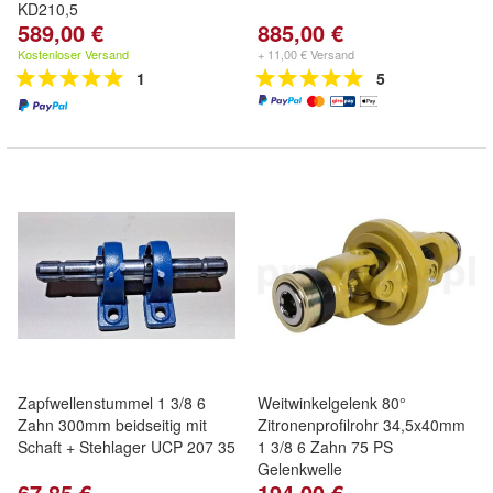
KD210,5
589,00 €
885,00 €
Kostenloser Versand
+ 11,00 € Versand
1
5
Zapfwellenstummel 1 3/8 6
Weitwinkelgelenk 80°
Zahn 300mm beidseitig mit
Zitronenprofilrohr 34,5x40mm
Schaft + Stehlager UCP 207 35
1 3/8 6 Zahn 75 PS
Gelenkwelle
67,85 €
194,00 €