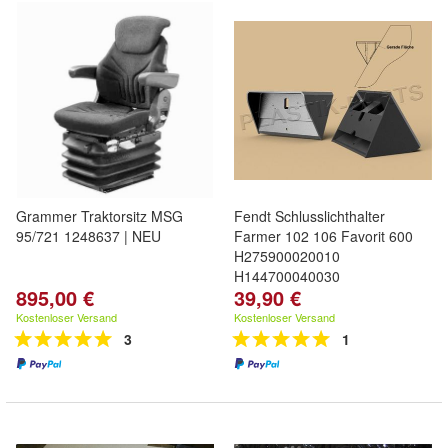
Grammer Traktorsitz MSG
Fendt Schlusslichthalter
95/721 1248637 | NEU
Farmer 102 106 Favorit 600
H275900020010
H144700040030
895,00 €
39,90 €
Kostenloser Versand
Kostenloser Versand
3
1