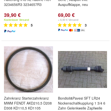
3234656R3 3234657R3
Auspuffklappe, neu
39,90 €
69,00 €
Kostenloser Versand
+ 6,90 € Versand
5
3
Zahnkranz Starterzahnkranz
Bondioli&Pavesi SFT LR24
MWM FENDT AKD210,5 D208
Nockenschaltkupplung 1 3/4 6
D308 KD110,5 KD1105
Zahn Gelenkwelle Zapfwelle