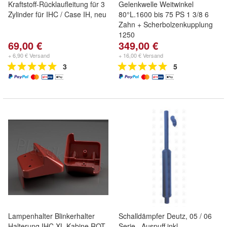
Kraftstoff-Rücklaufleitung für 3
Gelenkwelle Weitwinkel
Zylinder für IHC / Case IH, neu
80°L.1600 bis 75 PS 1 3/8 6
Zahn + Scherbolzenkupplung
1250
69,00 €
349,00 €
+ 6,90 € Versand
+ 16,00 € Versand
3
5
Lampenhalter Blinkerhalter
Schalldämpfer Deutz, 05 / 06
Halterung IHC XL Kabine ROT
Serie , Auspuff inkl.