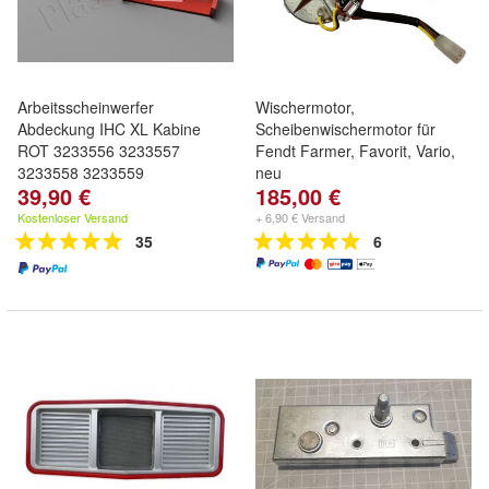
Arbeitsscheinwerfer
Wischermotor,
Abdeckung IHC XL Kabine
Scheibenwischermotor für
ROT 3233556 3233557
Fendt Farmer, Favorit, Vario,
3233558 3233559
neu
39,90 €
185,00 €
Kostenloser Versand
+ 6,90 € Versand
35
6