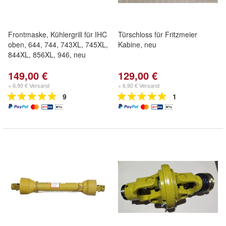
Frontmaske, Kühlergrill für IHC
Türschloss für Fritzmeier
oben, 644, 744, 743XL, 745XL,
Kabine, neu
844XL, 856XL, 946, neu
149,00 €
129,00 €
+ 6,90 € Versand
+ 6,90 € Versand
9
1