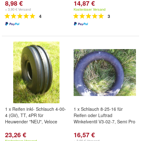
8,98 €
14,87 €
+ 3,90 € Versand
Kostenloser Versand
4
3
1 x Reifen inkl- Schlauch 4-00-
1 x Schlauch 8-25-16 für
4 (GV), TT, 4PR für
Reifen oder Luftrad
Heuwender "NEU", Veloce
Winkelventil V3-02-7, Semi Pro
23,26 €
16,57 €
Kostenloser Versand
+ 3,90 € Versand