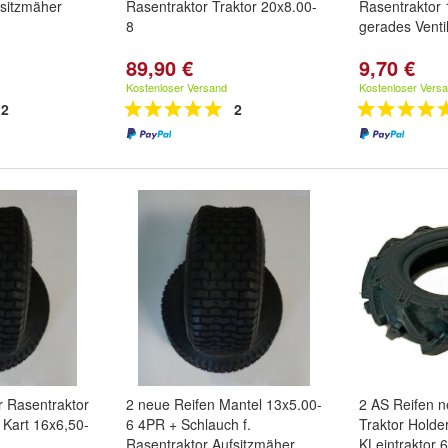
fsitzmäher
Rasentraktor Traktor 20x8.00-
Rasentraktor 
8
gerades Venti
89,90 €
9,70 €
Kostenloser Versand
Kostenloser Vers
2
2
r Rasentraktor
2 neue Reifen Mantel 13x5.00-
2 AS Reifen n
 Kart 16x6,50-
6 4PR + Schlauch f.
Traktor Holde
Rasentraktor Aufsitzmäher
KLeintraktor 