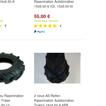
16x6.50-8
Rasentraktor Aufsitzmäher
l
15x6.00-6 (Gr. 15x6.00-6)
55,00 €
and
Kostenloser Versand
7
1
eu Rasentraktor
2 neue AS Reifen
r Fräse
Rasentraktor Aufsitzmäher
6.00-12
Traktor 18x9.50-8 4PR