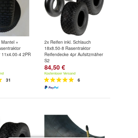
 Mantel +
2x Reifen inkl. Schlauch
asentraktor
18x8.50-8 Rasentraktor
r 11x4.00-4 2PR
Reifendecke 4pr Aufsitzmäher
S2
84,50 €
and
Kostenloser Versand
31
6