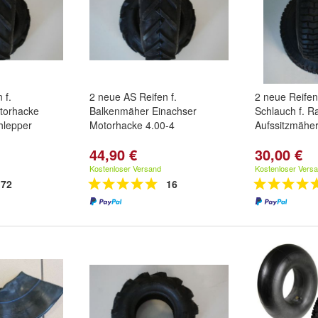
 f.
2 neue AS Reifen f.
2 neue Reifen
torhacke
Balkenmäher Einachser
Schlauch f. R
hlepper
Motorhacke 4.00-4
Aufssitzmähe
44,90 €
30,00 €
Kostenloser Versand
Kostenloser Vers
72
16