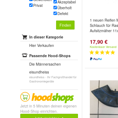
Akzeptabel
Privat
Überholt
Defekt
1 neuen Reifen M
Finden
Schlauch für Ras
Aufsitzmäher 11
In dieser Kategorie
17,90 €
Hier Verkaufen
Kostenloser Versand
Passende Hood-Shops
Die Männersachen
eisundheiss
eisundheiss - Ihr Fachgroßhandel für
Gastronomiegeräte
Jetzt in 5 Minuten deinen eigenen
Hood-Shop einrichten.