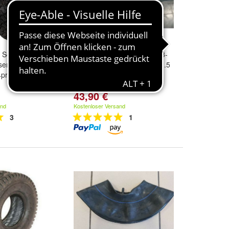
. Schlauch
Schlauch 11-22.5 Ventil VS3-
entraktor
21-1 passend für 295/80-22.5
pr Aufsitzmäher
43,90 €
and
Kostenloser Versand
3
1