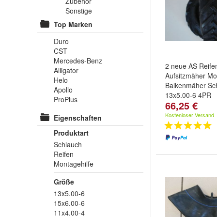
Zubehör
Sonstige
Top Marken
Duro
CST
Mercedes-Benz
2 neue AS Reifen
Alligator
Aufsitzmäher Mo
Helo
Balkenmäher Sc
Apollo
13x5.00-6 4PR
ProPlus
66,25 €
Kostenloser Versand
Eigenschaften
Produktart
Schlauch
Reifen
Montagehilfe
Größe
13x5.00-6
15x6.00-6
11x4.00-4