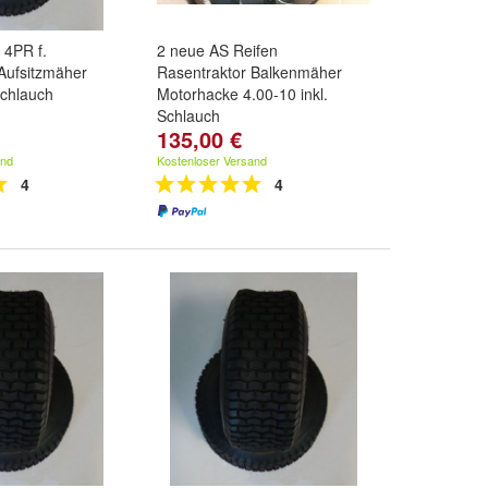
 4PR f.
2 neue AS Reifen
Aufsitzmäher
Rasentraktor Balkenmäher
Schlauch
Motorhacke 4.00-10 inkl.
Schlauch
135,00 €
and
Kostenloser Versand
4
4