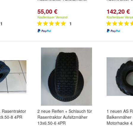
55,00 €
142,20 €
Kostenloser Versand
Kostenloser Vers
1
1
. Rasentraktor
2 neue Reifen + Schlauch für
1 neuen AS R
x9.50-8 4PR
Rasentraktor Aufsitzmäher
Balkenmäher 
13x6.50-6 4PR
Motorhacke 4