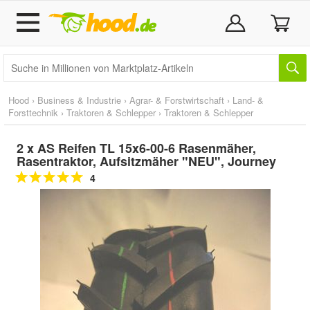
Hood
›
Business & Industrie
›
Agrar- & Forstwirtschaft
›
Land- &
Forsttechnik
›
Traktoren & Schlepper
›
Traktoren & Schlepper
2 x AS Reifen TL 15x6-00-6 Rasenmäher,
Rasentraktor, Aufsitzmäher "NEU", Journey
4