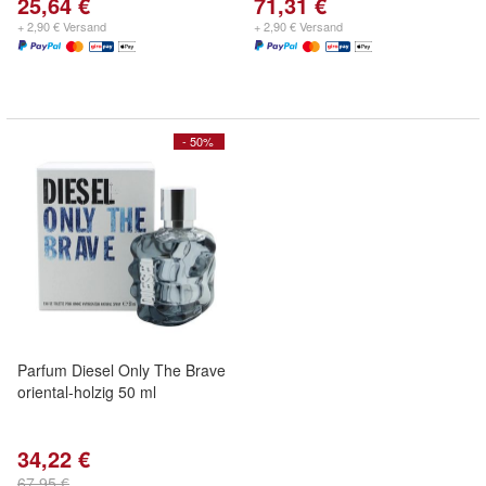
25,64 €
71,31 €
+ 2,90 € Versand
+ 2,90 € Versand
- 50%
Parfum Diesel Only The Brave
oriental-holzig 50 ml
34,22 €
67,95 €