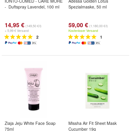
IONTO-COMED - CARE MORE
Adessa Golden Lotus
- Duftspray Lavendel, 100 ml
Spezialmaske, 50 ml
14,95 €
59,00 €
(149,50 €/l)
(1.180,00 €/l)
+ 5,99 € Versand
Kostenloser Versand
2
1
Ziaja Jeju White Face Soap
Missha Air Fit Sheet Mask
75ml
Cucumber 19g