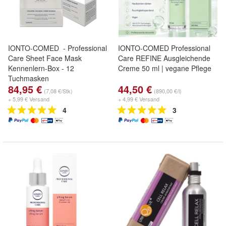
IONTO-COMED - Professional
IONTO-COMED Professional
Care Sheet Face Mask
Care REFINE Ausgleichende
Kennenlern-Box - 12
Creme 50 ml | vegane Pflege
Tuchmasken
84,95 €
44,50 €
(7,08 €/Stk)
(890,00 €/l)
+ 5,99 € Versand
+ 4,99 € Versand
4
3