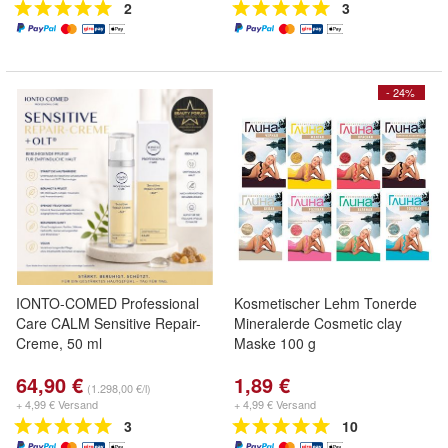
2
3
- 24%
IONTO-COMED Professional
Kosmetischer Lehm Tonerde
Care CALM Sensitive Repair-
Mineralerde Cosmetic clay
Creme, 50 ml
Maske 100 g
64,90 €
1,89 €
(1.298,00 €/l)
+ 4,99 € Versand
+ 4,99 € Versand
3
10