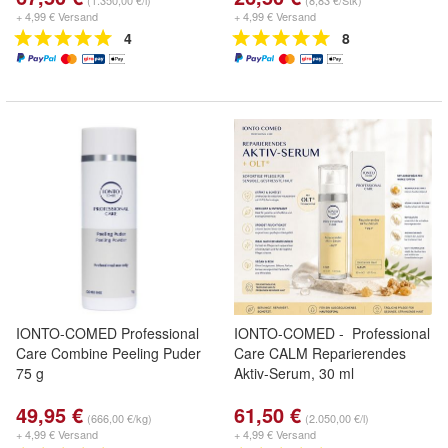
(1.350,00 €/l)
(8,83 €/Stk)
+ 4,99 € Versand
+ 4,99 € Versand
4
8
IONTO-COMED Professional
IONTO-COMED - Professional
Care Combine Peeling Puder
Care CALM Reparierendes
75 g
Aktiv-Serum, 30 ml
49,95 €
61,50 €
(666,00 €/kg)
(2.050,00 €/l)
+ 4,99 € Versand
+ 4,99 € Versand