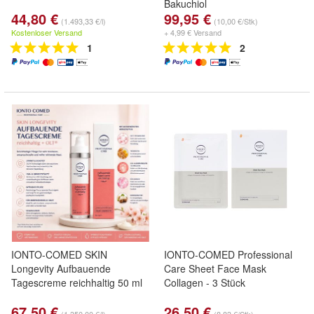
Bakuchiol
44,80 €
99,95 €
(1.493,33 €/l)
(10,00 €/Stk)
Kostenloser Versand
+ 4,99 € Versand
1
2
IONTO-COMED SKIN
IONTO-COMED Professional
Longevity Aufbauende
Care Sheet Face Mask
Tagescreme reichhaltig 50 ml
Collagen - 3 Stück
67,50 €
26,50 €