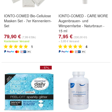
IONTO-COMED Bio-Cellulose
IONTO-COMED - CARE MORE
Masken Set - 7er Kennenlern-
Augenbrauen- und
Set
Wimpernfarbe - Naturbraun -
15 ml
79,90 €
7,95 €
(7,99 €/Stk)
(530,00 €/l)
Kostenloser Versand
+ 3,95 € Versand
1
4
- 57%