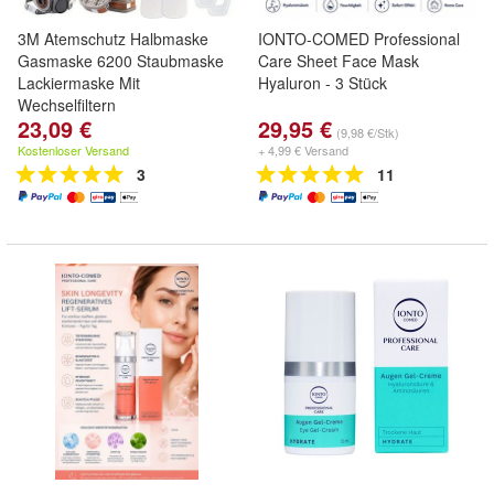
3M Atemschutz Halbmaske
IONTO-COMED Professional
Gasmaske 6200 Staubmaske
Care Sheet Face Mask
Lackiermaske Mit
Hyaluron - 3 Stück
Wechselfiltern
23,09 €
29,95 €
(9,98 €/Stk)
Kostenloser Versand
+ 4,99 € Versand
3
11