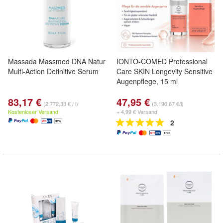
Massada Massmed DNA Natur
IONTO-COMED Professional
Multi-Action Definitive Serum
Care SKIN Longevity Sensitive
Augenpflege, 15 ml
83,17 €
47,95 €
(2.772,33 € / l)
(3.196,67 €/l)
Kostenloser Versand
+ 4,99 € Versand
2