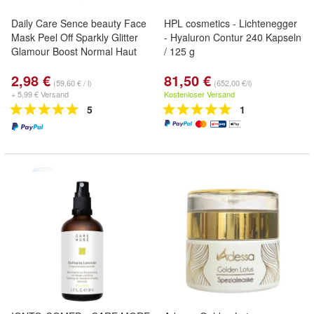
Daily Care Sence beauty Face
HPL cosmetics - Lichtenegger
Mask Peel Off Sparkly Glitter
- Hyaluron Contur 240 Kapseln
Glamour Boost Normal Haut
/ 125 g
2,98 €
81,50 €
(59,60 € / l)
(652,00 €/l)
+ 5,99 € Versand
Kostenloser Versand
5
1