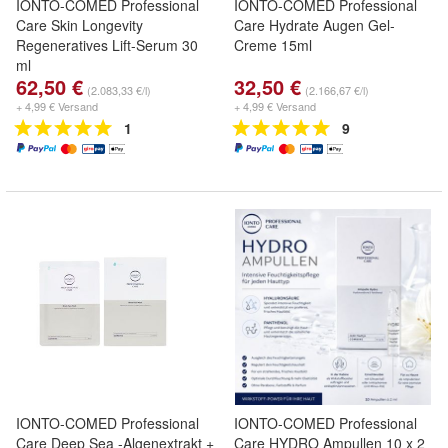
IONTO-COMED Professional
IONTO-COMED Professional
Care Skin Longevity
Care Hydrate Augen Gel-
Regeneratives Lift-Serum 30
Creme 15ml
ml
62,50 €
32,50 €
(2.083,33 €/l)
(2.166,67 €/l)
+ 4,99 € Versand
+ 4,99 € Versand
1
9
IONTO-COMED Professional
IONTO-COMED Professional
Care Deep Sea -Algenextrakt +
Care HYDRO Ampullen 10 x 2