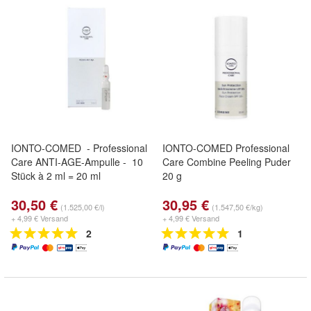
IONTO-COMED - Professional
IONTO-COMED Professional
Care ANTI-AGE-Ampulle - 10
Care Combine Peeling Puder
Stück à 2 ml = 20 ml
20 g
30,50 €
30,95 €
(1.525,00 €/l)
(1.547,50 €/kg)
+ 4,99 € Versand
+ 4,99 € Versand
2
1