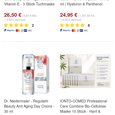
Vitamin E - 3 Stück Tuchmaske
ml | Hyaluron & Panthenol
26,50 €
24,95 €
(8,83 €/Stk)
(1.247,50 €/l)
+ 4,99 € Versand
+ 4,99 € Versand
2
8
Dr. Niedermaier - Regulat®
IONTO-COMED Professional
Beauty Anti Aging Day Creme -
Care Combine Bio-Cellulose
30 ml
Maske 10 Stück - Hanf &