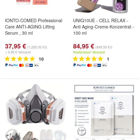
IONTO-COMED Professional
UNIQ10UE - CELL RELAX -
Care ANTI-AGING Lifting
Anti Aging-Creme-Konzentrat -
Serum , 30 ml
100 ml
37,95 €
84,95 €
(1.265,00 €/l)
(849,50 €/l)
+ 4,99 € Versand
Kostenloser Versand
10
1