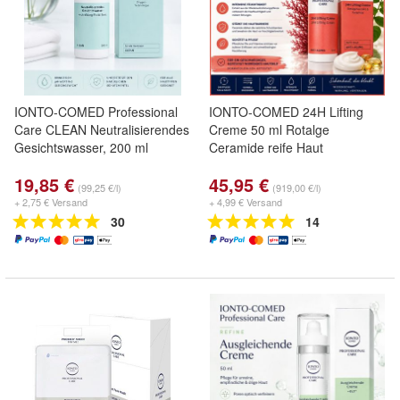
IONTO-COMED Professional
IONTO-COMED 24H Lifting
Care CLEAN Neutralisierendes
Creme 50 ml Rotalge
Gesichtswasser, 200 ml
Ceramide reife Haut
19,85 €
45,95 €
(99,25 €/l)
(919,00 €/l)
+ 2,75 € Versand
+ 4,99 € Versand
30
14