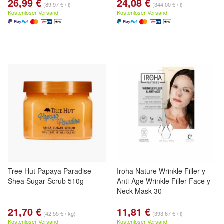
26,99 €
24,08 €
(89,97 € / l)
(344,00 € / l)
Kostenloser Versand
Kostenloser Versand
Tree Hut Papaya Paradise
Iroha Nature Wrinkle Filler y
Shea Sugar Scrub 510g
Anti-Age Wrinkle Filler Face y
Neck Mask 30
21,70 €
11,81 €
(42,55 € / kg)
(393,67 € / l)
Kostenloser Versand
Kostenloser Versand