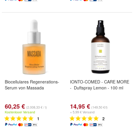
Biocellulares Regenerations-
IONTO-COMED - CARE MORE
Serum von Massada
- Duftspray Lemon - 100 ml
60,25 €
14,95 €
(2.008,33 € / l)
(149,50 €/l)
Kostenloser Versand
+ 5,99 € Versand
1
2