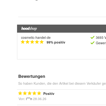
cosmetic-handel-de
3693 V
99% positiv
Gewerb
Bewertungen
So haben Kunden, die den Artikel bei diesem Verkäufer ge
Positiv
Von:
i***n
28.06.26