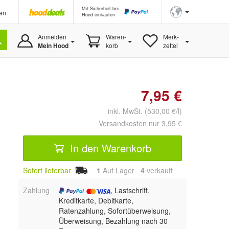
Mit Sicherheit bei
en
Hood einkaufen
Anmelden
Waren-
Merk-
Mein Hood
korb
zettel
7,95 €
inkl. MwSt. (530,00 €/l)
Versandkosten nur 3,95 €
In den Warenkorb
Sofort lieferbar
1
Auf Lager
4
 verkauft
Zahlung
, Lastschrift,
Kreditkarte, Debitkarte,
Ratenzahlung, Sofortüberweisung,
Überweisung, Bezahlung nach 30