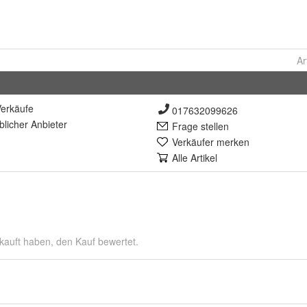
Ar
erkäufe
017632099626
lich
er Anbieter
Frage stellen
Verkäufer merken
Alle Artikel
kauft haben, den Kauf bewertet.