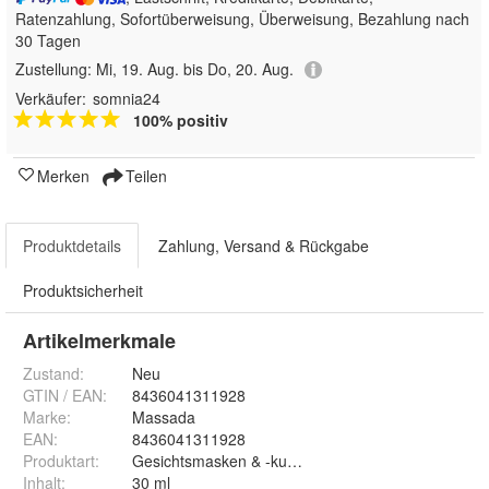
Ratenzahlung, Sofortüberweisung, Überweisung, Bezahlung nach
30 Tagen
Zustellung:
Mi, 19. Aug. bis Do, 20. Aug.
Verkäufer:
somnia24
100% positiv
Merken
Teilen
Produktdetails
Zahlung, Versand & Rückgabe
Produktsicherheit
Artikelmerkmale
Zustand:
Neu
GTIN / EAN:
8436041311928
Marke:
Massada
EAN
:
8436041311928
Produktart
:
Gesichtsmasken & -kuren
Inhalt
:
30 ml