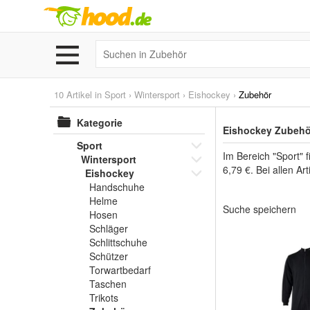
10 Artikel in
Sport
›
Wintersport
›
Eishockey
›
Zubehör
Kategorie
Eishockey Zubehör
Sport
Im Bereich "Sport" 
Wintersport
6,79 €. Bei allen Ar
Eishockey
Handschuhe
Helme
Suche speichern
Hosen
Schläger
Schlittschuhe
Schützer
Torwartbedarf
Taschen
Trikots