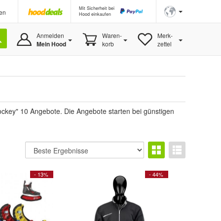
Mit Sicherheit bei
en
Hood einkaufen
Anmelden
Waren-
Merk-
Mein Hood
korb
zettel
hockey" 10 Angebote. Die Angebote starten bei günstigen
- 13%
- 44%