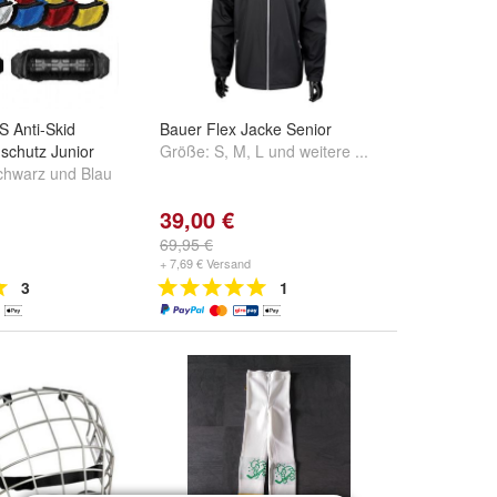
 Anti-Skid
Bauer Flex Jacke Senior
schutz Junior
Größe:
S
,
M
,
L
und
weitere ...
chwarz
und
Blau
39,00 €
69,95 €
+ 7,69 € Versand
3
1