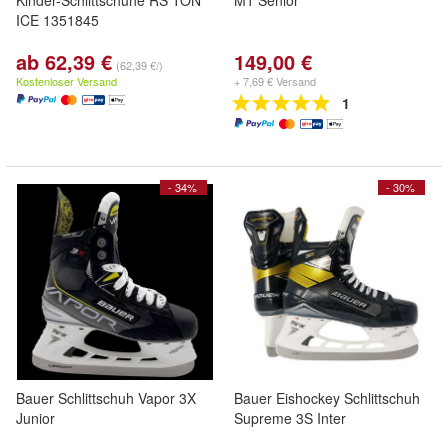
Kinder-Schlittschuhe RS TON
M1 Senior
ICE 1351845
ab 62,39 €
149,00 €
(62,39 €/)
Kostenloser Versand
+ 7,69 € Versand
1
- 34%
- 30%
Bauer Schlittschuh Vapor 3X
Bauer Eishockey Schlittschuh
Junior
Supreme 3S Inter