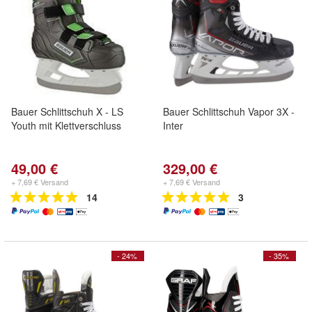
Bauer Schlittschuh X - LS
Bauer Schlittschuh Vapor 3X -
Youth mit Klettverschluss
Inter
49,00 €
329,00 €
+ 7,69 € Versand
+ 7,69 € Versand
14
3
- 24%
- 35%