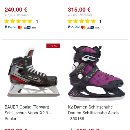
249,00 €
315,00 €
+ 7,69 € Versand
+ 7,69 € Versand
1
1
- 32%
BAUER Goalie (Torwart)
K2 Damen Schlittschuhe
Schlittschuh Vapor X2.9 -
Damen Schlittschuhe Alexis
Senior
1350168