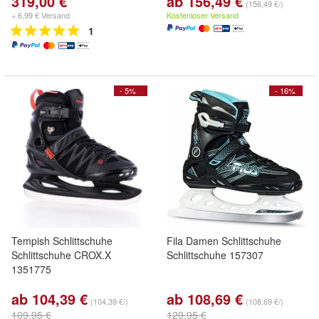
319,00 €
ab 156,49 €
(156,49 €/)
+ 6,99 € Versand
Kostenloser Versand
1
- 5%
- 16%
Tempish Schlittschuhe
Fila Damen Schlittschuhe
Schlittschuhe CROX.X
Schlittschuhe 157307
1351775
ab 104,39 €
ab 108,69 €
(104,39 €/)
(108,69 €/)
109,95 €
129,95 €