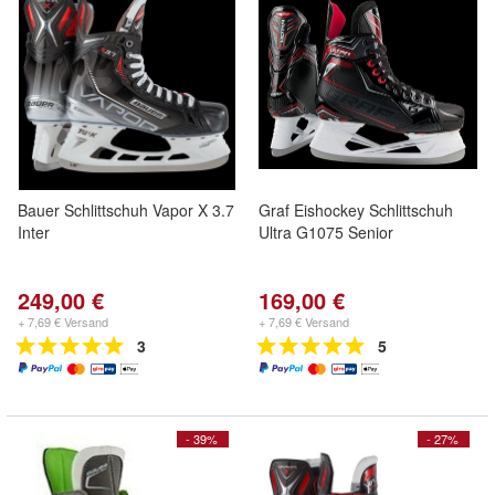
Bauer Schlittschuh Vapor X 3.7
Graf Eishockey Schlittschuh
Inter
Ultra G1075 Senior
249,00 €
169,00 €
+ 7,69 € Versand
+ 7,69 € Versand
3
5
- 39%
- 27%