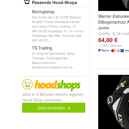
Passende Hood-Shops
Moringishop
Warrior Eishock
Hier finden Sie z.B: CORE Balance
Ellbogenschutz 
BOARD Trainer Skateboard Snow
Surf Indoor Fitness Training, 10
Junior
MR105 ZZ-Kugellager 5 x 10 x 4 mm
Größe:
S
,
M
un
Radiallager Mini Rille -Precision Ball
64,00 €
MR 105 ZZ, ...
+ 7,69 € Versand
TS Trading
Ihr Shop für Sportartikel, Reha,
Therapie, Trainingsgeräte,
Babyschwimmen,
Schwimmschulbedarf und na ...
Jetzt in 5 Minuten deinen eigenen
Hood-Shop einrichten.
Jetzt einrichten