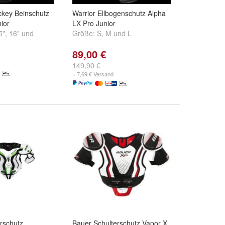
ckey Beinschutz
Warrior Ellbogenschutz Alpha
ior
LX Pro Junior
5"
,
16"
und
Größe:
S
,
M
und
L
89,00 €
149,90 €
+ 7,69 € Versand
rschutz
Bauer Schulterschutz Vapor X