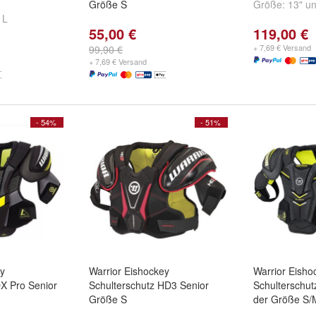
Größe S
Größe:
13"
u
d
L
55,00 €
119,00 €
+ 7,69 € Versand
99,90 €
+ 7,69 € Versand
- 54%
- 51%
ey
Warrior Eishockey
Warrior Eisho
QX Pro Senior
Schulterschutz HD3 Senior
Schulterschut
Größe S
der Größe S/