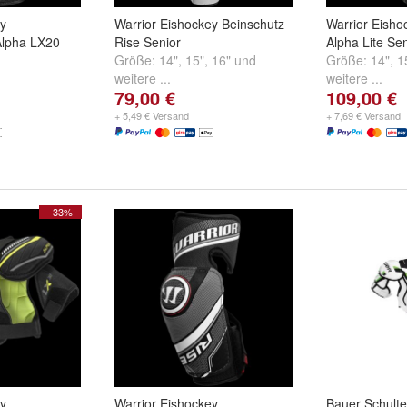
ey
Warrior Eishockey Beinschutz
Warrior Eisho
Alpha LX20
Rise Senior
Alpha Lite Sen
Größe:
14"
,
15"
,
16"
und
Größe:
14"
,
1
weitere ...
weitere ...
79,00 €
109,00 €
+ 5,49 € Versand
+ 7,69 € Versand
- 33%
ey
Warrior Eishockey
Bauer Schulte