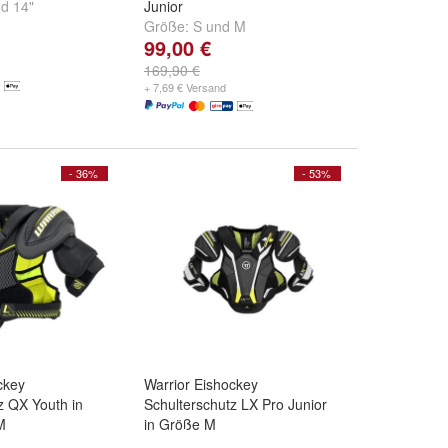
nd
14"
Junior
Größe:
S
und
M
99,00 €
169,90 €
+ 7,69 € Versand
- 36%
- 53%
ckey
Warrior Eishockey
z QX Youth in
Schulterschutz LX Pro Junior
M
in Größe M