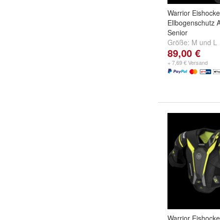
Warrior Eishock
Ellbogenschutz 
Senior
Größe:
M
und
L
89,00 €
+ 7,69 € Versand
Warrior Eishock