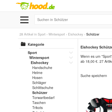
28 Artikel in
Sport
›
Wintersport
›
Eishockey
›
Schützer
Kategorie
Eishockey Schütze
Sport
Wenn es um "Sport" 
Wintersport
ab 18,00 €. 27 Arti
Eishockey
Handschuhe
Helme
Suche speichern
Hosen
Schläger
Schlittschuhe
Schützer
Torwartbedarf
Taschen
Trikots