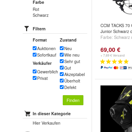
Farbe
Rot
Schwarz
CCM TACKS 70 
Filtern
Junior Schwarz 
Farbe:
Schwarz
Format
Zustand
69,00 €
Auktionen
Neu
Sofortkauf
Wie neu
+ 7,69 € Versand
Sehr gut
Verkäufer
Gut
Gewerblich
Akzeptabel
Privat
Überholt
Defekt
Finden
In dieser Kategorie
Hier Verkaufen