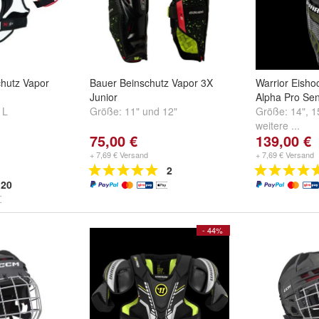
chutz Vapor
Bauer Beinschutz Vapor 3X
Warrior Eisho
Junior
Alpha Pro Sen
d
L
Größe:
11"
und
12"
Größe:
14"
,
1
weitere ...
75,00 €
139,00 €
+ 7,69 € Versand
+ 7,69 € Versand
2
20
- 44%