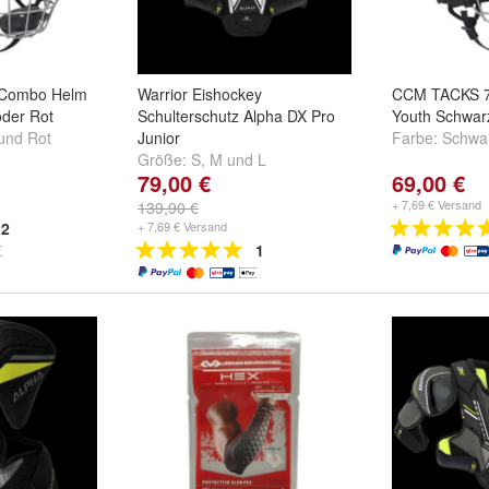
Combo Helm
Warrior Eishockey
CCM TACKS 
oder Rot
Schulterschutz Alpha DX Pro
Youth Schwar
und
Rot
Junior
Farbe:
Schwa
Größe:
S
,
M
und
L
79,00 €
69,00 €
+ 7,69 € Versand
139,90 €
2
+ 7,69 € Versand
1