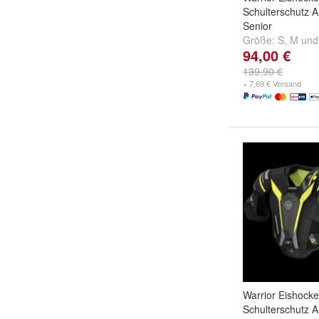
Schulterschutz 
Senior
Größe:
S
,
M
un
94,00 €
139,90 €
+ 7,69 € Versand
Warrior Eishock
Schulterschutz 