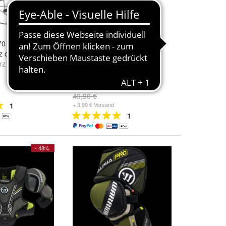
70 Combo Helm
Warrior Kompressionsshorts
z oder Rot
mit Cup Youth
rz
und
Rot
Größe:
S/M
und
M/L
29,00 €
49,90 €
1
+ 3,99 € Versand
1
- 48%