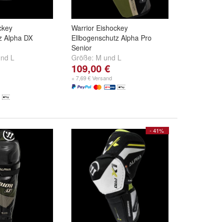
ckey
Warrior Eishockey
z Alpha DX
Ellbogenschutz Alpha Pro
Senior
nd
L
Größe:
M
und
L
109,00 €
+ 7,69 € Versand
- 41%