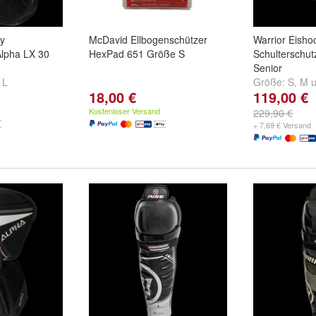
ey
McDavid Ellbogenschützer
Warrior Eisho
Alpha LX 30
HexPad 651 Größe S
Schulterschut
Senior
d
L
Größe:
S
,
M
u
18,00 €
119,00 €
Kostenloser Versand
229,90 €
+ 7,69 € Versand