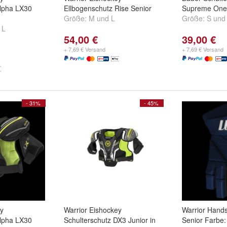
Alpha LX30
Ellbogenschutz Rise Senior
Supreme One 
Größe:
M
und
L
Größe:
S
un
d
L
54,00 €
39,00 €
+ 7,69 € Versand
+ 7,69 € Versand
- 31%
- 45%
ey
Warrior Eishockey
Warrior Hand
Alpha LX30
Schulterschutz DX3 Junior in
Senior Farbe: