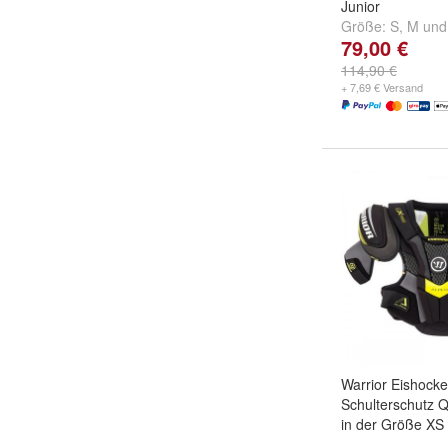
Junior
Größe:
S
,
M
un
79,00 €
114,90 €
+ 7,69 € Versand
Warrior Eishock
Schulterschutz 
in der Größe XS