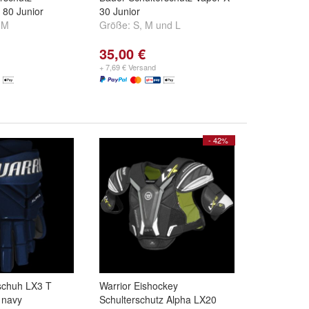
80 Junior
30 Junior
d
M
Größe:
S
,
M
und
L
35,00 €
+ 7,69 € Versand
- 42%
schuh LX3 T
Warrior Eishockey
 navy
Schulterschutz Alpha LX20