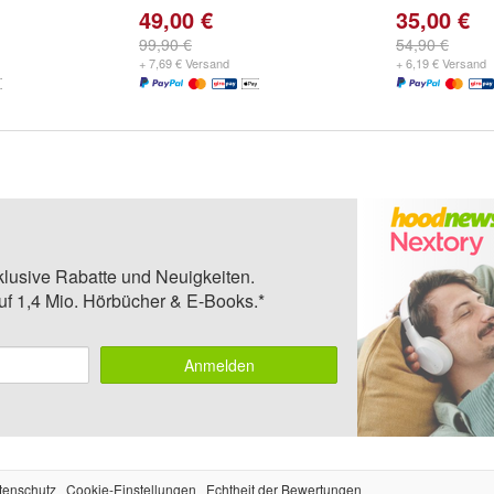
49,00 €
35,00 €
99,90 €
54,90 €
+ 7,69 € Versand
+ 6,19 € Versand
klusive Rabatte und Neuigkeiten.
auf 1,4 Mio. Hörbücher & E-Books.*
Anmelden
tenschutz
Cookie-Einstellungen
Echtheit der Bewertungen