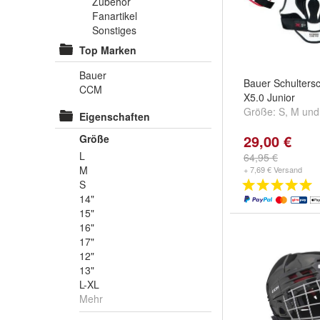
Zubehör
Fanartikel
Sonstiges
Top Marken
Bauer
Bauer Schulters
CCM
X5.0 Junior
Größe:
S
,
M
un
Eigenschaften
29,00 €
Größe
L
64,95 €
M
+ 7,69 € Versand
S
14"
15"
16"
17"
12"
13"
L-XL
Mehr