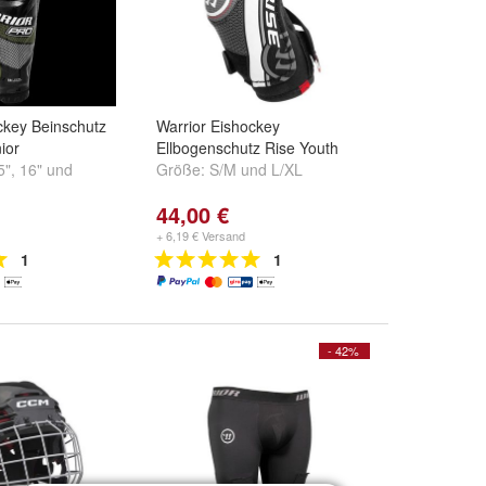
ckey Beinschutz
Warrior Eishockey
ior
Ellbogenschutz Rise Youth
5"
,
16"
und
Größe:
S/M
und
L/XL
44,00 €
+ 6,19 € Versand
1
1
- 42%