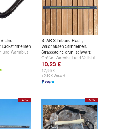
S-Line
STAR Stirnband Flash,
t Lackstirnriemen
Waldhausen Stirnriemen,
t
und
Warmblut
Strasssteine grün, schwarz
Größe:
Warmblut
und
Vollblut
10,23 €
and
17,95 €
+ 5,90 € Versand
- 43%
- 53%