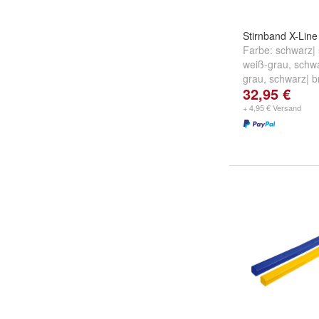
Stirnband X-Lin
Farbe:
schwarz|
weiß-grau
,
schwa
grau
,
schwarz| b
32,95 €
silber
und
weitere
+ 4,95 € Versand