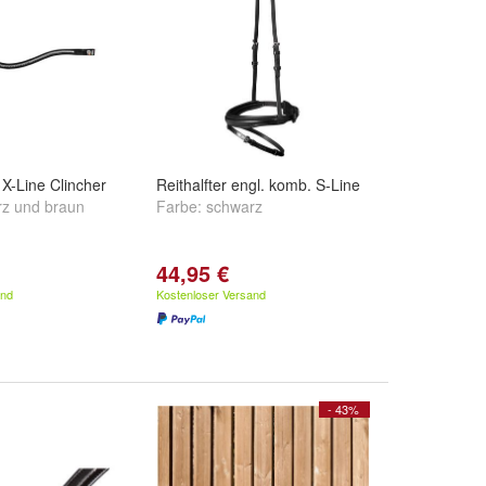
X-Line Clincher
Reithalfter engl. komb. S-Line
rz
und
braun
Farbe:
schwarz
44,95 €
and
Kostenloser Versand
- 43%