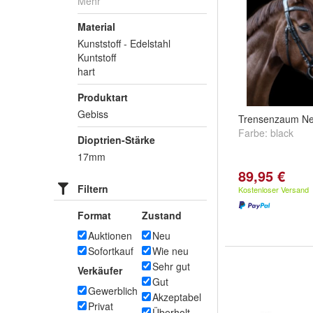
Mehr
Material
Kunststoff - Edelstahl
Kuntstoff
hart
Produktart
Gebiss
Trensenzaum Ne
Farbe:
black
Dioptrien-Stärke
17mm
89,95 €
Filtern
Kostenloser Versand
Format
Zustand
Auktionen
Neu
Sofortkauf
Wie neu
Sehr gut
Verkäufer
Gut
Gewerblich
Akzeptabel
Privat
Überholt