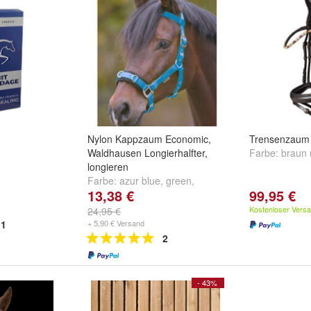
Nylon Kappzaum Economic,
Trensenzaum 
Waldhausen Longierhalfter,
Farbe:
braun
longieren
Farbe:
azur blue
,
green
,
13,38 €
99,95 €
purple
und
weitere ...
Kostenloser Vers
24,95 €
1
+ 5,90 € Versand
2
- 43%