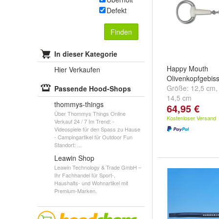
Defekt
Finden
In dieser Kategorie
Happy Mouth
Hier Verkaufen
Olivenkopfgebis
Größe:
12,5 cm
Passende Hood-Shops
14,5 cm
thommys-things
64,95 €
Über Thommys Things Online
Kostenloser Versand
Verkauf 24 / 7 Im Trend: -
Videospiele für den Spass zu Hause
- Campingartikel für Outdoor Fun
Standort: ...
Leawin Shop
Leawin Technology & Trade GmbH –
Ihr Fachhandel für Sport-,
Haushalts- und Wohnartikel mit
Premium-Marken.