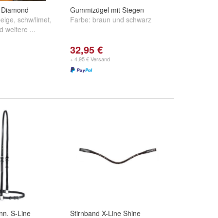
 Diamond
Gummizügel mit Stegen
eige
,
schw/limet
,
Farbe:
braun
und
schwarz
nd
weitere ...
32,95 €
+ 4,95 € Versand
nn. S-Line
Stirnband X-Line Shine