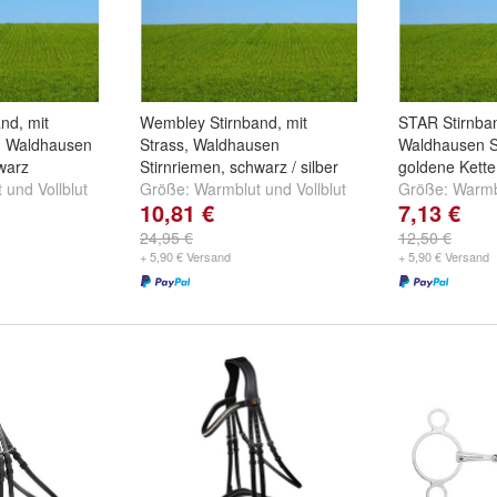
nd, mit
Wembley Stirnband, mit
STAR Stirnban
t, Waldhausen
Strass, Waldhausen
Waldhausen S
warz
Stirnriemen, schwarz / silber
goldene Kette
t
und
Vollblut
Größe:
Warmblut
und
Vollblut
Größe:
Warmb
10,81 €
7,13 €
24,95 €
12,50 €
+ 5,90 € Versand
+ 5,90 € Versand