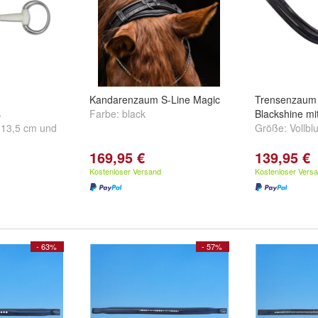
Kandarenzaum S-Line Magic
Trensenzaum 
s
Farbe:
black
Blackshine mi
,
13,5 cm
und
Größe:
Vollblu
169,95 €
139,95 €
Kostenloser Versand
Kostenloser Vers
- 63%
- 57%