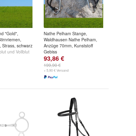
d "Gold",
Nathe Pelham Stange,
tirnriemen,
Waldhausen Nathe Pelham,
, Strass, schwarz
Anzüge 70mm, Kunststoff
lut
und
Vollblut
Gebiss
93,86 €
Größe:
12,5
und
13,5
199,90 €
+ 5,90 € Versand