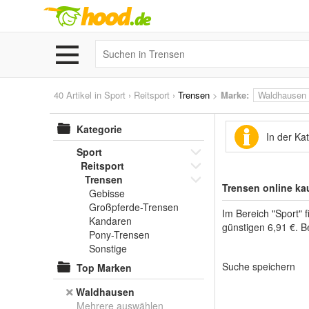
40 Artikel in
Sport
›
Reitsport
›
Trensen
>
Marke
:
Waldhausen
Kategorie
In der Ka
Sport
Reitsport
Trensen
Trensen online ka
Gebisse
Großpferde-Trensen
Im Bereich "Sport" 
Kandaren
günstigen 6,91 €. B
Pony-Trensen
Sonstige
Suche speichern
Top Marken
Waldhausen
Mehrere auswählen