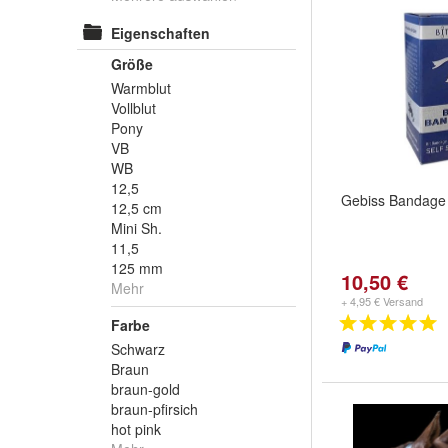
Eigenschaften
Größe
Warmblut
Vollblut
Pony
VB
WB
12,5
Gebiss Bandage
12,5 cm
Mini Sh.
11,5
125 mm
10,50 €
Mehr
+ 4,95 € Versand
Farbe
Schwarz
Braun
braun-gold
braun-pfirsich
hot pink