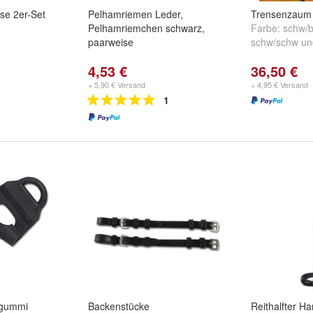
se 2er-Set
Pelhamriemen Leder,
Trensenzaum
Pelhamriemchen schwarz,
Farbe:
schw/b
paarweise
schw/schw
u
4,53 €
36,50 €
+ 5,90 € Versand
+ 4,95 € Versand
1
 gummi
Backenstücke
Reithalfter Ha