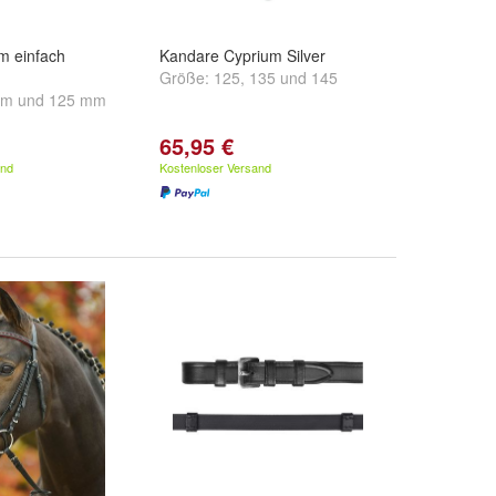
 einfach
Kandare Cyprium Silver
Größe:
125
,
135
und
145
mm
und
125 mm
65,95 €
and
Kostenloser Versand