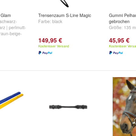
e Glam
Trensenzaum S-Line Magic
Gummi Pelham
 schwarz-
Farbe:
black
gebrochen
rz | perlmutt-
Größe:
135 
raun-beige-
149,95 €
45,95 €
 ...
Kostenloser Versand
Kostenloser Vers