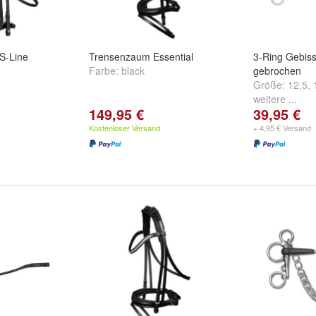
S-Line
Trensenzaum Essential
3-Ring Gebiss
Farbe:
black
gebrochen
Größe:
12,5
,
weitere ...
149,95 €
39,95 €
Kostenloser Versand
+ 4,95 € Versand