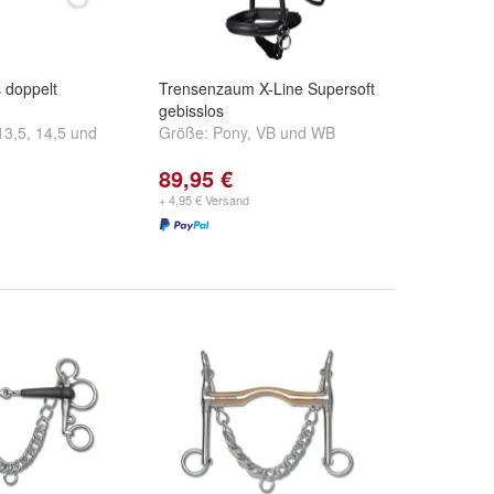
 doppelt
Trensenzaum X-Line Supersoft
gebisslos
13,5
,
14,5
und
Größe:
Pony
,
VB
und
WB
89,95 €
+ 4,95 € Versand