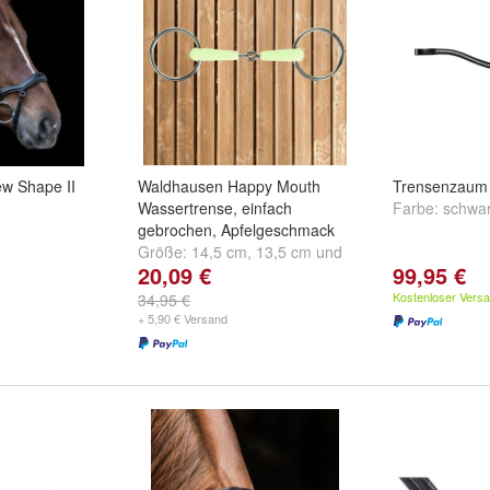
w Shape II
Waldhausen Happy Mouth
Trensenzaum 
Wassertrense, einfach
Farbe:
schwa
gebrochen, Apfelgeschmack
Größe:
14,5 cm
,
13,5 cm
und
20,09 €
99,95 €
12,5 cm
Kostenloser Vers
34,95 €
+ 5,90 € Versand