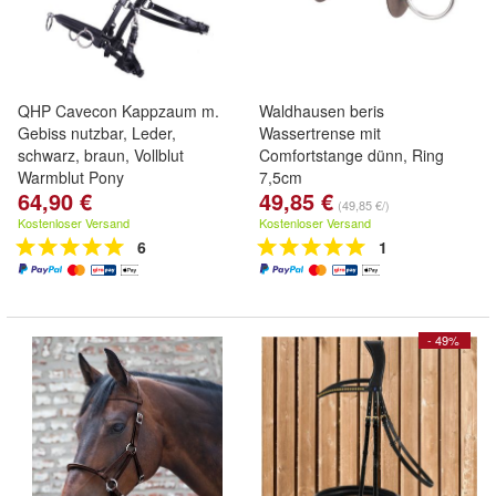
QHP Cavecon Kappzaum m.
Waldhausen beris
Gebiss nutzbar, Leder,
Wassertrense mit
schwarz, braun, Vollblut
Comfortstange dünn, Ring
Warmblut Pony
7,5cm
64,90 €
49,85 €
(49,85 €/)
Kostenloser Versand
Kostenloser Versand
6
1
- 49%