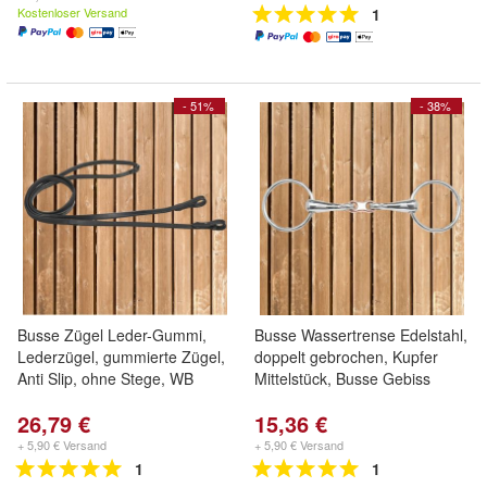
Kostenloser Versand
1
- 51%
- 38%
Busse Zügel Leder-Gummi,
Busse Wassertrense Edelstahl,
Lederzügel, gummierte Zügel,
doppelt gebrochen, Kupfer
Anti Slip, ohne Stege, WB
Mittelstück, Busse Gebiss
26,79 €
15,36 €
+ 5,90 € Versand
+ 5,90 € Versand
1
1