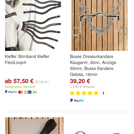
Kieffer Stirnband Kieffer
Busse Dressurkandare
FlexiLoop®
Kaugan®, dünn, Anzüge
50mm, Busse Kandare,
Gebiss, 16mm
ab 57,50 €
39,20 €
(57,50 €/)
Kostenloser Versand
+ 5,90 € Versand
1