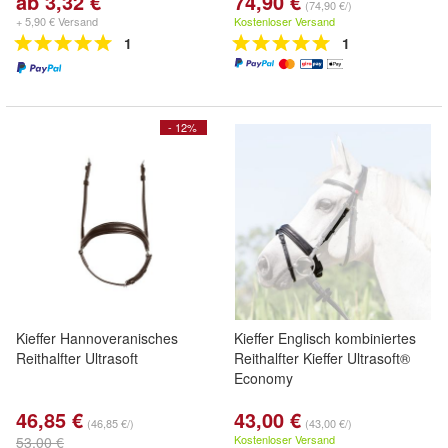
ab 3,32 €
74,90 €
(74,90 €/)
+ 5,90 € Versand
Kostenloser Versand
1
1
- 12%
Kieffer Hannoveranisches
Kieffer Englisch kombiniertes
Reithalfter Ultrasoft
Reithalfter Kieffer Ultrasoft®
Economy
46,85 €
43,00 €
(46,85 €/)
(43,00 €/)
Kostenloser Versand
53,00 €