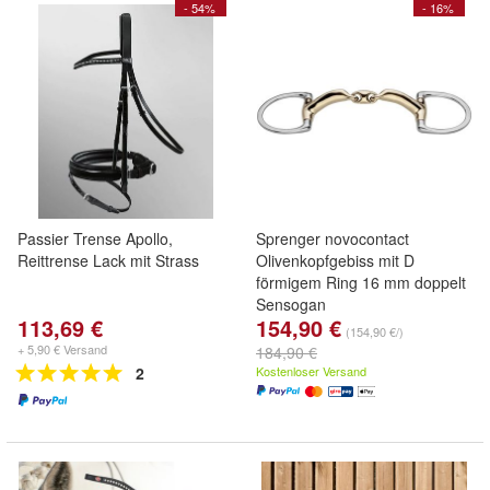
- 54%
- 16%
Passier Trense Apollo,
Sprenger novocontact
Reittrense Lack mit Strass
Olivenkopfgebiss mit D
förmigem Ring 16 mm doppelt
Sensogan
113,69 €
154,90 €
(154,90 €/)
+ 5,90 € Versand
184,90 €
2
Kostenloser Versand