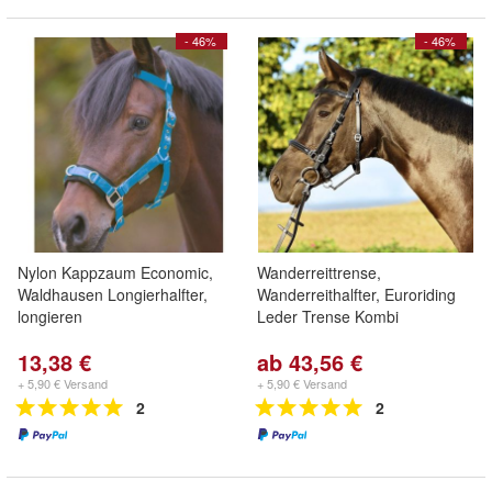
- 46%
- 46%
Nylon Kappzaum Economic,
Wanderreittrense,
Waldhausen Longierhalfter,
Wanderreithalfter, Euroriding
longieren
Leder Trense Kombi
13,38 €
ab 43,56 €
+ 5,90 € Versand
+ 5,90 € Versand
2
2