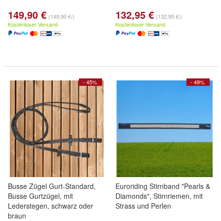
149,90 €
132,95 €
(149,90 €/)
(132,95 €/)
Kostenloser Versand
Kostenloser Versand
- 45%
- 49%
Busse Zügel Gurt-Standard,
Euroriding Stirnband "Pearls &
Busse Gurtzügel, mit
Diamonds", Stirnriemen, mit
Lederstegen, schwarz oder
Strass und Perlen
braun