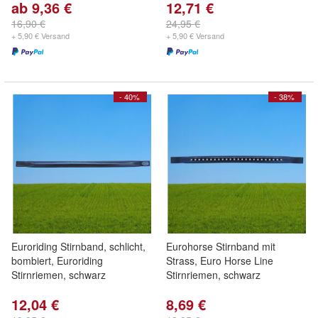
ab 9,36 €
12,71 €
16,90 €
24,95 €
+ 5,90 € Versand
+ 5,90 € Versand
- 40%
- 38%
Euroriding Stirnband, schlicht,
Eurohorse Stirnband mit
bombiert, Euroriding
Strass, Euro Horse Line
Stirnriemen, schwarz
Stirnriemen, schwarz
12,04 €
8,69 €