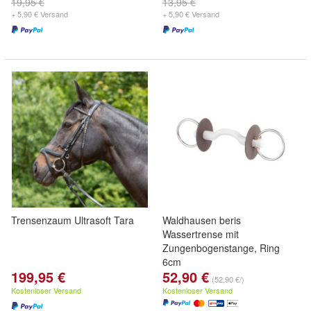
19,95 €
13,95 €
+ 5,90 € Versand
+ 5,90 € Versand
Trensenzaum Ultrasoft Tara
Waldhausen beris
Wassertrense mit
Zungenbogenstange, Ring
6cm
199,95 €
52,90 €
(52,90 €/)
Kostenloser Versand
Kostenloser Versand