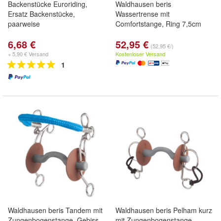
Backenstücke Euroriding,
Waldhausen beris
Ersatz Backenstücke,
Wassertrense mit
paarweise
Comfortstange, Ring 7,5cm
6,68 €
52,95 €
(52,95 €/)
+ 5,90 € Versand
Kostenloser Versand
1
Waldhausen beris Tandem mit
Waldhausen beris Pelham kurz
Zungenbogenstange, Gebiss
mit Zungenbogenstange,