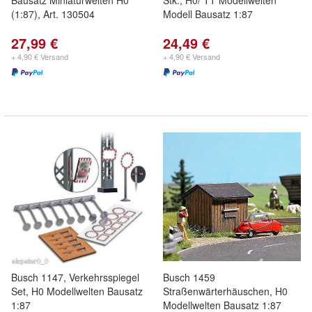
Bausatz Miniaturwelten H0
Stk., H0/ TT Modellwelten
(1:87), Art. 130504
Modell Bausatz 1:87
27,99 €
24,49 €
+ 4,90 € Versand
+ 4,90 € Versand
Busch 1147, Verkehrsspiegel
Busch 1459
Set, H0 Modellwelten Bausatz
Straßenwärterhäuschen, H0
1:87
Modellwelten Bausatz 1:87