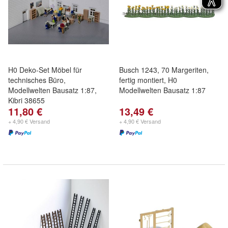
H0 Deko-Set Möbel für
Busch 1243, 70 Margeriten,
technisches Büro,
fertig montiert, H0
Modellwelten Bausatz 1:87,
Modellwelten Bausatz 1:87
Kibri 38655
11,80 €
13,49 €
+ 4,90 € Versand
+ 4,90 € Versand