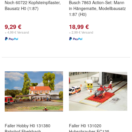
Noch 60722 Kopfsteinpflaster,
Busch 7863 Action-Set: Mann
Bausatz H0 (1:87)
in Hängematte, Modellbausatz
1:87 (H0)
9,29 €
18,99 €
+ 4,99 € Versand
+ 2,99 € Versand
Faller Hobby H0 131380
Faller H0 131020
Bahnhof Ebelsbach,
Hubschrauber EC135