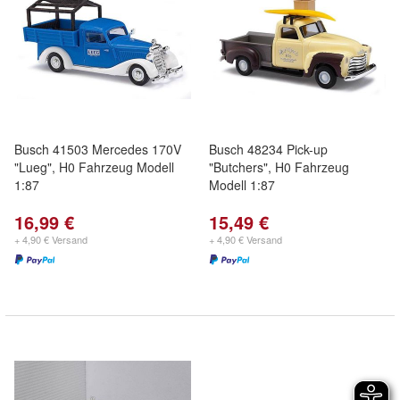
Busch 41503 Mercedes 170V
Busch 48234 Pick-up
"Lueg", H0 Fahrzeug Modell
"Butchers", H0 Fahrzeug
1:87
Modell 1:87
16,99 €
15,49 €
+ 4,90 € Versand
+ 4,90 € Versand