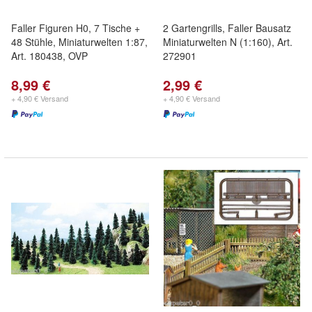
Faller Figuren H0, 7 Tische +
2 Gartengrills, Faller Bausatz
48 Stühle, Miniaturwelten 1:87,
Miniaturwelten N (1:160), Art.
Art. 180438, OVP
272901
8,99 €
2,99 €
+ 4,90 € Versand
+ 4,90 € Versand