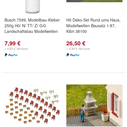
Busch 7599, Modellbau-Kleber
H0 Deko-Set Rund ums Haus,
250g H0/ N/ TT/ Z/ G/0
Modellwelten Bausatz 1:87,
Landschaftsbau Modellwelten
Kibri 38100
7,99 €
26,50 €
+ 4,90 € Versand
+ 4,90 € Versand