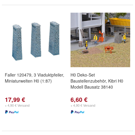
Faller 120479, 3 Viaduktpfeiler,
H0 Deko-Set
Miniaturwelten H0 (1:87)
Baustellenzubehör, Kibri H0
Modell Bausatz 38140
17,99 €
6,60 €
+ 4,90 € Versand
+ 4,90 € Versand