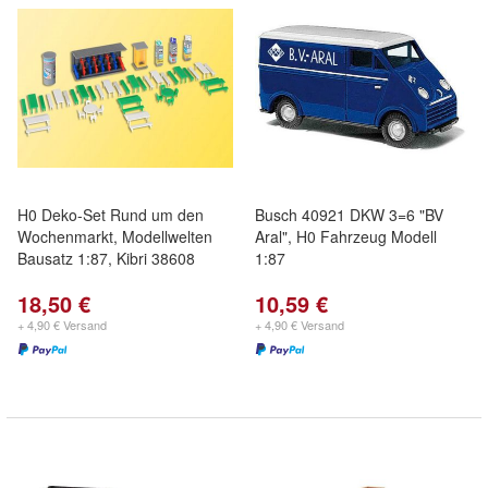
H0 Deko-Set Rund um den
Busch 40921 DKW 3=6 "BV
Wochenmarkt, Modellwelten
Aral", H0 Fahrzeug Modell
Bausatz 1:87, Kibri 38608
1:87
18,50 €
10,59 €
+ 4,90 € Versand
+ 4,90 € Versand