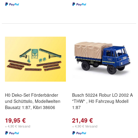
H0 Deko-Set Förderbänder
Busch 50224 Robur LO 2002 A
und Schüttsilo, Modellwelten
"THW" , H0 Fahrzeug Modell
Bausatz 1:87, Kibri 38606
1:87
19,95 €
21,49 €
+ 4,90 € Versand
+ 4,90 € Versand