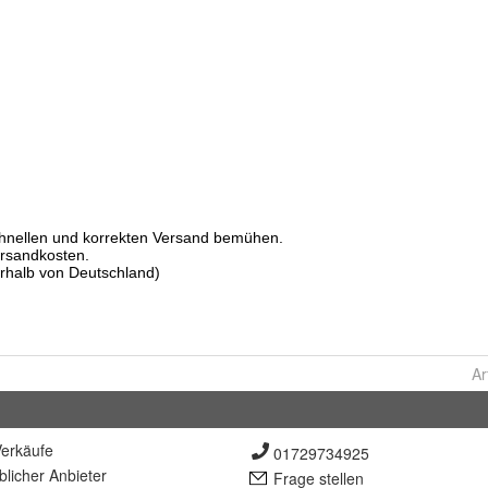
Ar
erkäufe
01729734925
lich
er Anbieter
Frage stellen