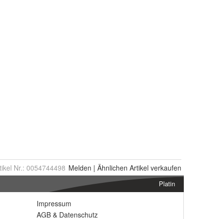
tikel Nr.:
0054744498
Melden
|
Ähnlichen
Artikel verkaufen
Platin
Impressum
AGB
&
Datenschutz