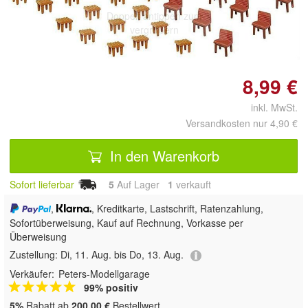
Doppelt antippen zum
vergrößern
8,99 €
inkl. MwSt.
Versandkosten nur 4,90 €
In den Warenkorb
Sofort lieferbar
5
Auf Lager
1
 verkauft
,
, Kreditkarte, Lastschrift, Ratenzahlung,
Sofortüberweisung,
Kauf auf Rechnung, Vorkasse per
Überweisung
Zustellung:
Di, 11. Aug. bis Do, 13. Aug.
Verkäufer:
Peters-Modellgarage
99% positiv
5%
Rabatt ab
200,00 €
Bestellwert.