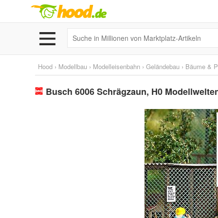
Hood
›
Modellbau
›
Modelleisenbahn
›
Geländebau
›
Bäume & P
Busch 6006 Schrägzaun, H0 Modellwelten