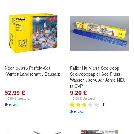
Noch 60815 Perfekt-Set
Faller H0 N 511 Seekrepp
“Winter-Landschaft”, Bausatz
Seekrepppapier See Fluss
Wasser 50er/60er Jahre NEU
in OVP
52,99 €
9,20 €
+ 6,99 € Versand
+ 3,00 € Versand
1