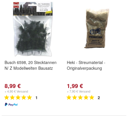
Busch 6598, 20 Stecktannen
Heki - Streumaterial -
N/ Z Modellwelten Bausatz
Originalverpackung
8,99 €
1,99 €
+ 4,90 € Versand
+ 7,90 € Versand
1
2