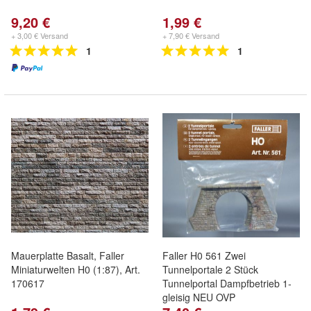
9,20 €
1,99 €
+ 3,00 € Versand
+ 7,90 € Versand
1
1
Mauerplatte Basalt, Faller
Faller H0 561 Zwei
Miniaturwelten H0 (1:87), Art.
Tunnelportale 2 Stück
170617
Tunnelportal Dampfbetrieb 1-
gleisig NEU OVP