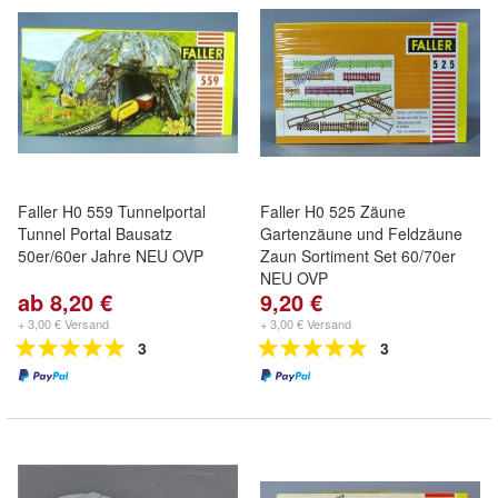
Faller H0 559 Tunnelportal
Faller H0 525 Zäune
Tunnel Portal Bausatz
Gartenzäune und Feldzäune
50er/60er Jahre NEU OVP
Zaun Sortiment Set 60/70er
NEU OVP
ab 8,20 €
9,20 €
+ 3,00 € Versand
+ 3,00 € Versand
3
3