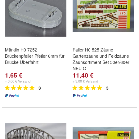
Märklin H0 7252
Faller H0 525 Zäune
Brückenpfeiler Pfeiler 6mm für
Gartenzäune und Feldzäune
Brücke Überfahrt
Zaunsortiment Set 50er/60er
NEU O
1,65 €
11,40 €
+ 3,00 € Versand
+ 3,00 € Versand
3
3