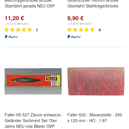
Blechträgerbrücke Brücke
Gitterbrücke 180mm Brücke
Überfahrt gerade NEU OVP
Überfahrt Stahlträgerbrücke
11,20 €
9,90 €
+ 6,10 € Versand
+ 5,50 € Versand
1
4
Faller H0 527 Zäune schwarze
Faller 622 - Mauerplatte - 250
Geländer Sortiment Set 70er
x 125 mm - HO - 1:87
Jahre NEU rote Blister OVP