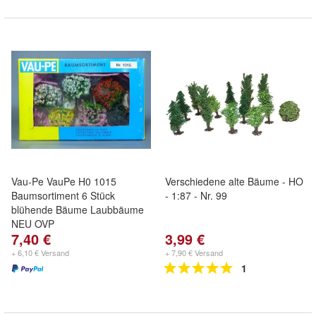
Vau-Pe VauPe H0 1015
Verschiedene alte Bäume - HO
Baumsortiment 6 Stück
- 1:87 - Nr. 99
blühende Bäume Laubbäume
NEU OVP
7,40 €
3,99 €
+ 6,10 € Versand
+ 7,90 € Versand
1