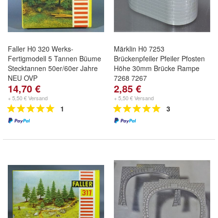
Faller H0 320 Werks-
Märklin H0 7253
Fertigmodell 5 Tannen Büume
Brückenpfeiler Pfeiler Pfosten
Stecktannen 50er/60er Jahre
Höhe 30mm Brücke Rampe
NEU OVP
7268 7267
14,70 €
2,85 €
+ 5,50 € Versand
+ 5,50 € Versand
1
3