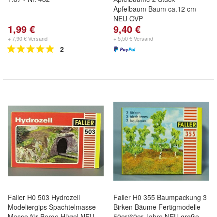
Apfelbaum Baum ca.12 cm
NEU OVP
1,99 €
9,40 €
+ 7,90 € Versand
+ 5,50 € Versand
2
Faller H0 503 Hydrozell
Faller H0 355 Baumpackung 3
Modeliergips Spachtelmasse
Birken Bäume Fertigmodelle
Masse für Berge Hügel NEU
50er/60er Jahre NEU große