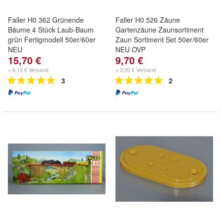
Faller H0 362 Grünende
Faller H0 526 Zäune
Bäume 4 Stück Laub-Baum
Gartenzäune Zaunsortiment
grün Fertigmodell 50er/60er
Zaun Sortiment Set 50er/60er
NEU
NEU OVP
15,70 €
9,70 €
+ 6,10 € Versand
+ 3,00 € Versand
3
2