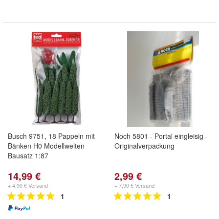
Busch 9751, 18 Pappeln mit
Noch 5801 - Portal eingleisig -
Bänken H0 Modellwelten
Originalverpackung
Bausatz 1:87
14,99 €
2,99 €
+ 4,90 € Versand
+ 7,90 € Versand
1
1