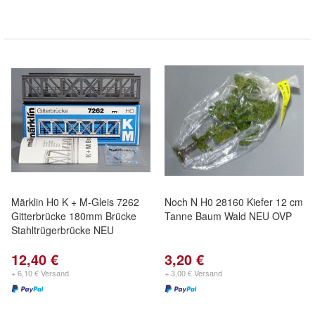
Märklin H0 K + M-Gleis 7262
Noch N H0 28160 Kiefer 12 cm
Gitterbrücke 180mm Brücke
Tanne Baum Wald NEU OVP
Stahltrügerbrücke NEU
12,40 €
3,20 €
+ 6,10 € Versand
+ 3,00 € Versand