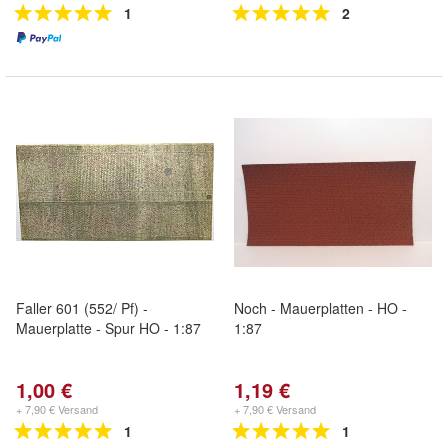
1
2
Faller 601 (552/ Pf) -
Noch - Mauerplatten - HO -
Mauerplatte - Spur HO - 1:87
1:87
1,00 €
1,19 €
+ 7,90 € Versand
+ 7,90 € Versand
1
1