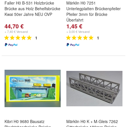
Faller H0 B-531 Holzbrücke
Märklin H0 7251
Brücke aus Holz Behelfsbrücke
Unterlegplatten Brückenpfeiler
Kwai 50er Jahre NEU OVP
Pfeiler 3mm für Brücke
Überfahrt
44,70 €
1,45 €
+ 7,40 € Versand
+ 3,00 € Versand
1
1
Kibri H0 9680 Bausatz
Märklin H0 K + M-Gleis 7262