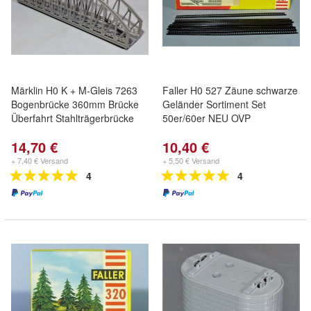
Märklin H0 K + M-Gleis 7263
Faller H0 527 Zäune schwarze
Bogenbrücke 360mm Brücke
Geländer Sortiment Set
Überfahrt Stahlträgerbrücke
50er/60er NEU OVP
14,70 €
10,40 €
+ 7,40 € Versand
+ 5,50 € Versand
4
4