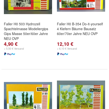
Faller H0 503 Hydrozell
Faller H0 B-354 Do-it-yourself
Spachtelmasse Modeliergips
4 Kiefern Bäume Bausatz
Gips Masse 50er/60er Jahre
60er/70er Jahre NEU OVP
NEU OVP
4,90 €
12,10 €
+ 5,50 € Versand
+ 6,10 € Versand