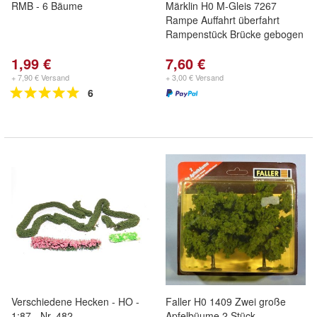
RMB - 6 Bäume
Märklin H0 M-Gleis 7267
Rampe Auffahrt überfahrt
Rampenstück Brücke gebogen
1,99 €
7,60 €
+ 7,90 € Versand
+ 3,00 € Versand
6
Verschiedene Hecken - HO -
Faller H0 1409 Zwei große
1:87 - Nr. 482
Apfelbüume 2 Stück