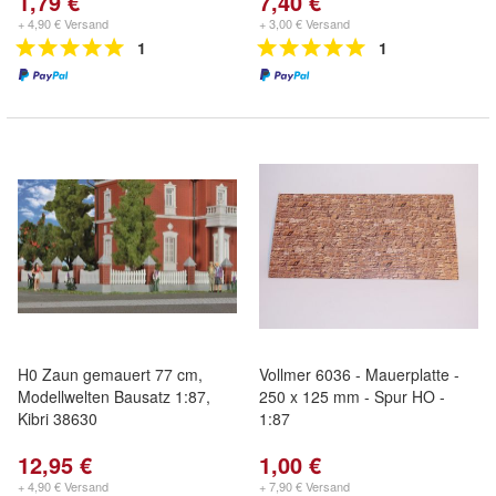
1,79 €
7,40 €
+ 4,90 € Versand
+ 3,00 € Versand
1
1
H0 Zaun gemauert 77 cm,
Vollmer 6036 - Mauerplatte -
Modellwelten Bausatz 1:87,
250 x 125 mm - Spur HO -
Kibri 38630
1:87
12,95 €
1,00 €
+ 4,90 € Versand
+ 7,90 € Versand