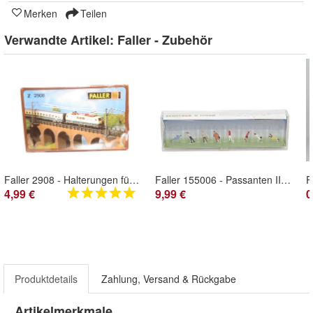
Merken
Teilen
Verwandte Artikel:
Faller - Zubehör
Faller 2908 - Halterungen für Oberleitungsmasten Spur Z - 1:220 - Originalverpackung
Faller 155006 - Passanten III - 1:160 - Originalverpackung
4,99 €
9,99 €
0
Produktdetails
Zahlung, Versand & Rückgabe
Artikelmerkmale