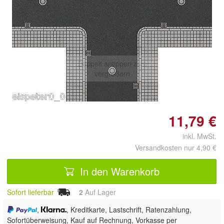
Doppelt antippen zum
vergrößern
11,79 €
inkl. MwSt.
Versandkosten nur 4,90 €
In den Warenkorb
Sofort lieferbar
2
Auf Lager
,
, Kreditkarte, Lastschrift, Ratenzahlung,
Sofortüberweisung,
Kauf auf Rechnung, Vorkasse per