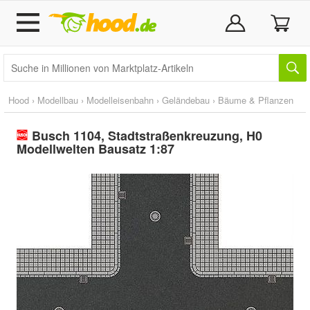
Hood
›
Modellbau
›
Modelleisenbahn
›
Geländebau
›
Bäume & Pflanzen
Busch 1104, Stadtstraßenkreuzung, H0
Modellwelten Bausatz 1:87