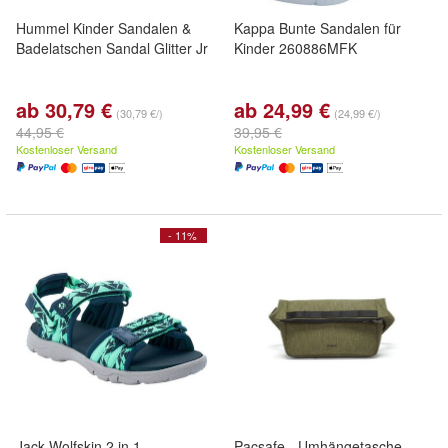
Hummel Kinder Sandalen &
Kappa Bunte Sandalen für
Badelatschen Sandal Glitter Jr
Kinder 260886MFK
ab 30,79 €
ab 24,99 €
(30,79 €/)
(24,99 €/)
44,95 €
39,95 €
Kostenloser Versand
Kostenloser Versand
- 11%
Jack Wolfskin 2 in 1
Pacsafe - Umhängetasche -