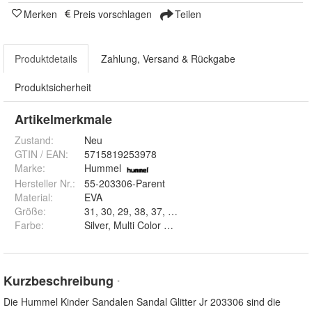
Merken
Preis vorschlagen
Teilen
Produktdetails
Zahlung, Versand & Rückgabe
Produktsicherheit
Artikelmerkmale
Zustand:
Neu
GTIN / EAN:
5715819253978
Marke:
Hummel
Hersteller Nr.:
55-203306-Parent
Material
:
EVA
Größe
:
31, 30, 29, 38, 37, 28, 36, 33, 32, 26, 35, 34 un
Farbe
:
Silver, Multi Color Pink, Pink Flambè und F
Kurzbeschreibung
*
Die Hummel Kinder Sandalen Sandal Glitter Jr 203306 sind die