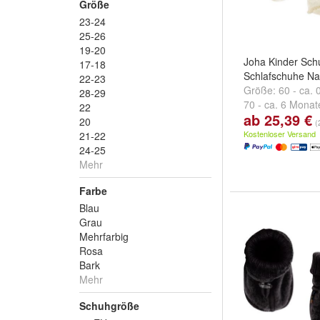
Größe
23-24
25-26
19-20
Joha Kinder Sch
17-18
Schlafschuhe Na
22-23
Größe:
60 - ca.
28-29
70 - ca. 6 Monat
22
ab 25,39 €
Monate
und
weit
20
(
Kostenloser Versand
21-22
24-25
Mehr
Farbe
Blau
Grau
Mehrfarbig
Rosa
Bark
Mehr
Schuhgröße