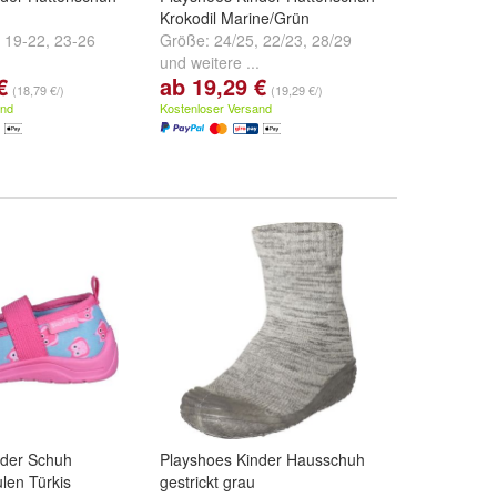
Krokodil Marine/Grün
,
19-22
,
23-26
Größe:
24/25
,
22/23
,
28/29
.
und
weitere ...
€
ab 19,29 €
(18,79 €/)
(19,29 €/)
and
Kostenloser Versand
nder Schuh
Playshoes Kinder Hausschuh
len Türkis
gestrickt grau