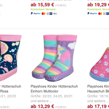
ab 15,59 €
ab 19,29 
und
weitere ...
€/)
(15,59 €/)
Kostenloser Versand
Kostenloser Vers
r Hüttenschuh
Playshoes Kinder Hüttenschuh
Playshoes Ki
/Rosa
Einhorn Multicolor
Hausschuh Bl
0/21
,
22/23
Größe:
22/23
,
24/25
,
20/21
Größe:
18/19
und
weitere ...
und
weitere ..
ab 13,29 €
ab 17,19 
13,29 €/)
(13,29 €/)