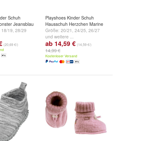
nder Schuh
Playshoes Kinder Schuh
nster Jeansblau
Hausschuh Herzchen Marine
,
18/19
,
28/29
Größe:
20/21
,
24/25
,
26/27
.
und
weitere ...
€
ab 14,59 €
(20,69 €/)
(14,59 €/)
and
14,99 €
Kostenloser Versand