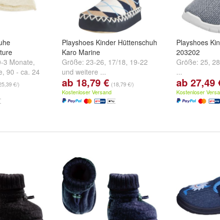
uhe
Playshoes Kinder Hüttenschuh
Playshoes Ki
ture
Karo Marine
203202
 0-3 Monate
,
Größe:
23-26
,
17/18
,
19-22
Größe:
25
,
28
e
,
90 - ca. 24
und
weitere ...
...
ab 18,79 €
ab 27,49 
ere ...
25,39 €/)
(18,79 €/)
Kostenloser Versand
Kostenloser Vers