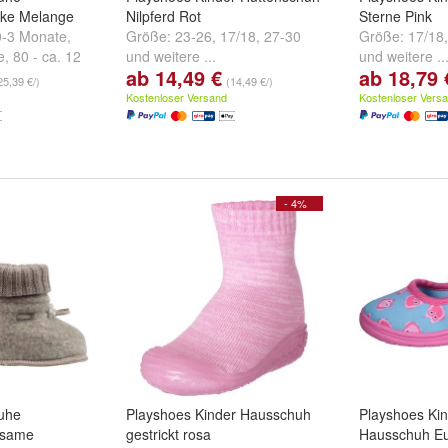
oke Melange
Nilpferd Rot
Sterne Pink
 0-3 Monate
,
Größe:
23-26
,
17/18
,
27-30
Größe:
17/18
e
,
80 - ca. 12
und
weitere ...
und
weitere ..
ab 14,49 €
ab 18,79 
ere ...
25,39 €/)
(14,49 €/)
Kostenloser Versand
Kostenloser Vers
- 4%
uhe
Playshoes Kinder Hausschuh
Playshoes Ki
esame
gestrickt rosa
Hausschuh Eu