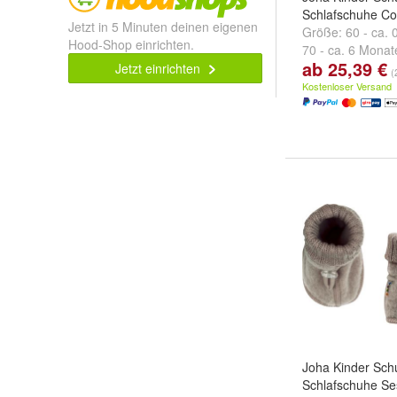
Schlafschuhe C
Jetzt in 5 Minuten deinen eigenen
Größe:
60 - ca.
Hood-Shop einrichten.
70 - ca. 6 Monat
ab 25,39 €
Monate
und
weit
Jetzt einrichten
(
Kostenloser Versand
Joha Kinder Sch
Schlafschuhe S