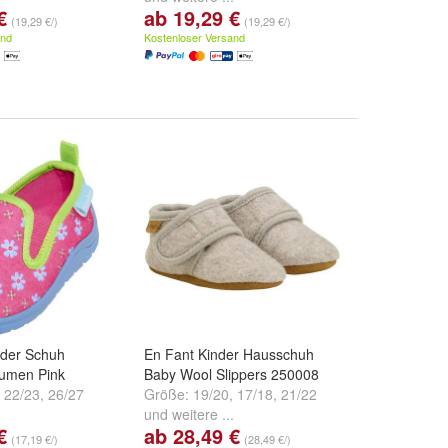
€
ab 19,29 €
(19,29 €/)
(19,29 €/)
and
Kostenloser Versand
nder Schuh
En Fant Kinder Hausschuh
umen Pink
Baby Wool Slippers 250008
,
22/23
,
26/27
Größe:
19/20
,
17/18
,
21/22
.
und
weitere ...
€
ab 28,49 €
(17,19 €/)
(28,49 €/)