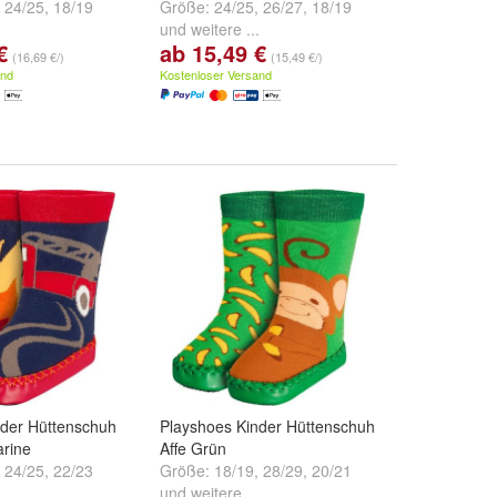
,
24/25
,
18/19
Größe:
24/25
,
26/27
,
18/19
.
und
weitere ...
€
ab 15,49 €
(16,69 €/)
(15,49 €/)
and
Kostenloser Versand
nder Hüttenschuh
Playshoes Kinder Hüttenschuh
rine
Affe Grün
,
24/25
,
22/23
Größe:
18/19
,
28/29
,
20/21
.
und
weitere ...