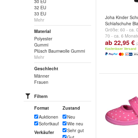
30 EU
32 EU
33 EU
Joha Kinder Sch
Mehr
Schlafschuhe Bl
Größe:
60 - ca.
Material
70 - ca. 6 Monat
Polyester
ab 22,95 €
Monate
und
weit
(
Gummi
Kostenloser Versand
Plüsch Baumwolle Gummi
Mehr
Geschlecht
Männer
Frauen
Filtern
Format
Zustand
Auktionen
Neu
Sofortkauf
Wie neu
Sehr gut
Verkäufer
Gut