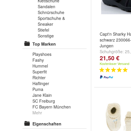
Klettschuhe
Sandalen
Schnürschuhe
Sportschuhe &
Sneaker
Stiefel
Capt'n Sharky 
Sonstige
schwarz 230066-
Top Marken
Jungen
Schuhgröße:
25
Playshoes
21,50 €
weitere ...
Fashy
Kostenloser Versand
Hummel
Superfit
Richter
Haflinger
Puma
Jane Klain
SC Freiburg
FC Bayern München
Mehr
Eigenschaften