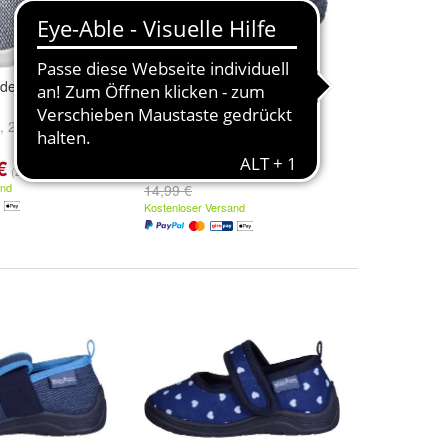
nder Hausschuhe
Playshoes Kinder Hausschuh
gestrickt marine
,
26
und
weitere
Größe:
24/25
,
18/19
,
20/21
und
weitere ...
€
ab 14,39 €
(27,49 €/)
(14,39 €/)
and
14,99 €
Kostenloser Versand