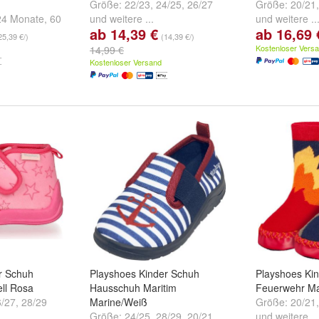
Größe:
22/23
,
24/25
,
26/27
Größe:
20/21
 24 Monate
,
60
und
weitere ...
und
weitere ..
ab 14,39 €
ab 16,69 
,
80 - ca. 12
25,39 €/)
(14,39 €/)
ere ...
Kostenloser Vers
14,99 €
Kostenloser Versand
r Schuh
Playshoes Kinder Schuh
Playshoes Ki
ll Rosa
Hausschuh Maritim
Feuerwehr Ma
6/27
,
28/29
Marine/Weiß
Größe:
20/21
Größe:
24/25
,
28/29
,
20/21
und
weitere ..