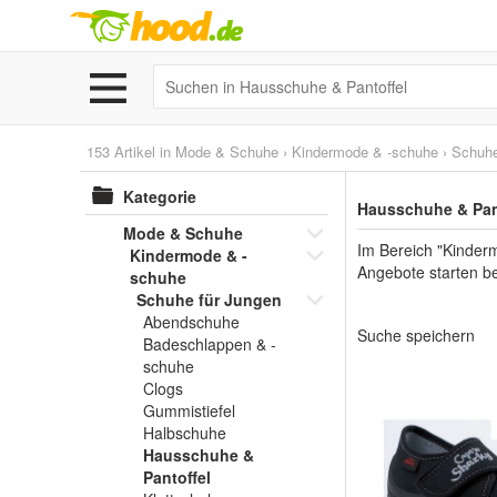
153 Artikel in
Mode & Schuhe
›
Kindermode & -schuhe
›
Schuhe
Kategorie
Hausschuhe & Pant
Mode & Schuhe
Im Bereich "Kinder
Kindermode & -
Angebote starten be
schuhe
Schuhe für Jungen
Abendschuhe
Suche speichern
Badeschlappen & -
schuhe
Clogs
Gummistiefel
Halbschuhe
Hausschuhe &
Pantoffel