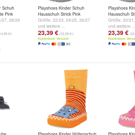
r Schuh
Playshoes Kinder Schuh
Playshoes Ki
te Pink
Hausschuh Strick Pink
Hausschuh St
6/27
,
28/29
Größe:
22/23
,
24/25
,
26/27
Größe:
20/21
und
weitere ...
und
weitere ..
23,39 €
23,39 €
14,59 €/)
(23,39 €/)
(23
Kostenloser Versand
Kostenloser Vers
uhe
Playshoes Kinder Hüttenschuh
Playshoes Ki