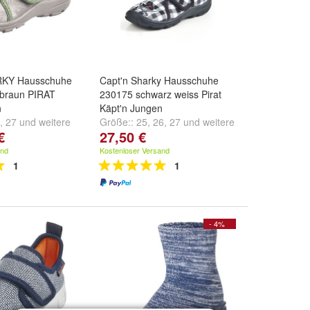
KY Hausschuhe
Capt'n Sharky Hausschuhe
 braun PIRAT
230175 schwarz weiss Pirat
n
Käpt'n Jungen
,
27
und
weitere
Größe::
25
,
26
,
27
und
weitere
€
27,50 €
...
and
Kostenloser Versand
1
1
- 4%