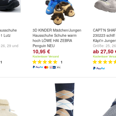
Hausschuhe
3D KINDER Mädchen/Jungen
CAPT'N SHAR
1 Lutz
Hausschuhe Schuhe warm
230223 schilf
hoch LÖWE HAI ZEBRA
Käpt'n Junge
,
26
,
29
und
Penguin NEU
Größe:
25
,
26
10,95 €
ab 27,50 
Modell:
Pinguin
,
Hai
,
Zebra
...
und
weitere ...
Kostenloser Versand
Kostenloser Vers
1
1