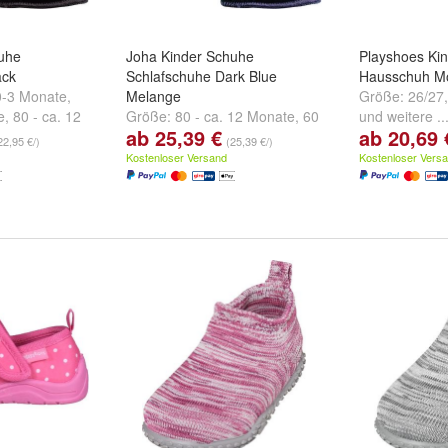
uhe
Joha Kinder Schuhe
Playshoes Ki
ack
Schlafschuhe Dark Blue
Hausschuh Mo
 0-3 Monate
,
Melange
Größe:
26/27
e
,
80 - ca. 12
Größe:
80 - ca. 12 Monate
,
60
und
weitere ..
ab 25,39 €
ab 20,69 
ere ...
- ca. 0-3 Monate
,
70 - ca. 6
22,95 €/)
(25,39 €/)
Monate
und
weitere ...
Kostenloser Versand
Kostenloser Vers