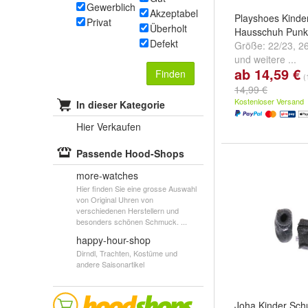
Gewerblich
Akzeptabel
Playshoes Kinde
Privat
Überholt
Hausschuh Punk
Defekt
Größe:
22/23
,
2
und
weitere ...
ab 14,59 €
Finden
(
14,99 €
Kostenloser Versand
In dieser Kategorie
Hier Verkaufen
Passende Hood-Shops
more-watches
Hier finden Sie eine grosse Auswahl
von Original Uhren von
verschiedenen Herstellern und
besonders schönen Schmuck. ...
happy-hour-shop
Dirndl, Trachten, Kostüme und
andere Saisonartikel
Joha Kinder Sch