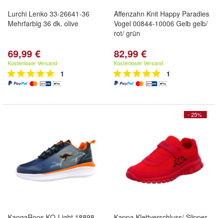
Lurchi Lenko 33-26641-36
Affenzahn Knit Happy Paradies
Mehrfarbig 36 dk. olive
Vogel 00844-10006 Gelb gelb/
rot/ grün
69,99 €
82,99 €
Kostenloser Versand
Kostenloser Versand
1
1
- 25%
KangaRoos KQ-Light 18898-
Kappa Klettverschluss/ Slipper