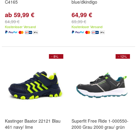
C4165
blue/dkindigo
ab 59,99 €
64,99 €
64,99 €
69,99 €
Kostenloser Versand
Kostenloser Versand
- 8%
- 12%
Kastinger Baator 22121 Blau
Superfit Free Ride 1-000550-
461 navy/ lime
2000 Grau 2000 grau/ grün