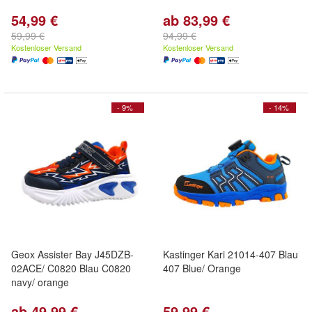
54,99 €
ab 83,99 €
59,99 €
94,99 €
Kostenloser Versand
Kostenloser Versand
- 9%
- 14%
Geox Assister Bay J45DZB-
Kastinger Kari 21014-407 Blau
02ACE/ C0820 Blau C0820
407 Blue/ Orange
navy/ orange
ab 49,99 €
59,99 €