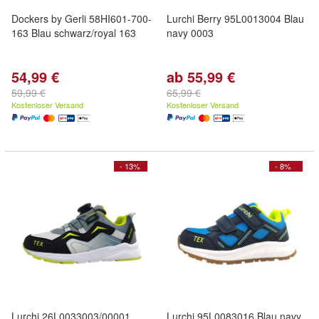
Dockers by Gerli 58HI601-700-
Lurchi Berry 95L0013004 Blau
163 Blau schwarz/royal 163
navy 0003
54,99 €
ab 55,99 €
59,99 €
65,99 €
Kostenloser Versand
Kostenloser Versand
- 13%
- 8%
Lurchi 26L0033003/00001
Lurchi 95L0083016 Blau navy