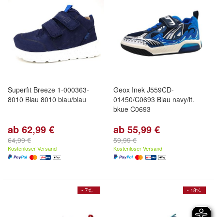
Superfit Breeze 1-000363-
Geox Inek J559CD-
8010 Blau 8010 blau/blau
01450/C0693 Blau navy/lt.
bkue C0693
ab 62,99 €
ab 55,99 €
64,99 €
59,99 €
Kostenloser Versand
Kostenloser Versand
- 7%
- 18%