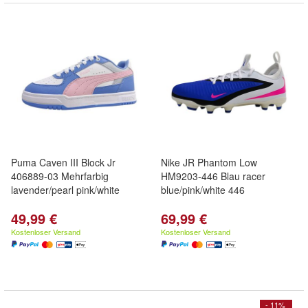
Puma Caven III Block Jr
Nike JR Phantom Low
406889-03 Mehrfarbig
HM9203-446 Blau racer
lavender/pearl pink/white
blue/pink/white 446
49,99 €
69,99 €
Kostenloser Versand
Kostenloser Versand
- 11%