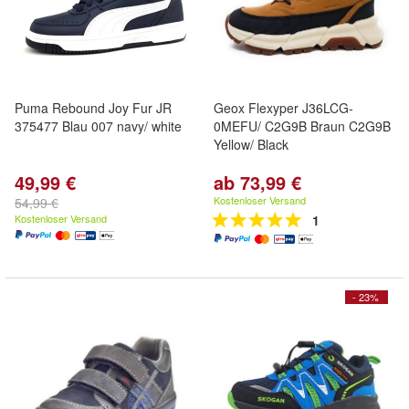
Puma Rebound Joy Fur JR
Geox Flexyper J36LCG-
375477 Blau 007 navy/ white
0MEFU/ C2G9B Braun C2G9B
Yellow/ Black
49,99 €
ab 73,99 €
Kostenloser Versand
54,99 €
Kostenloser Versand
1
- 23%