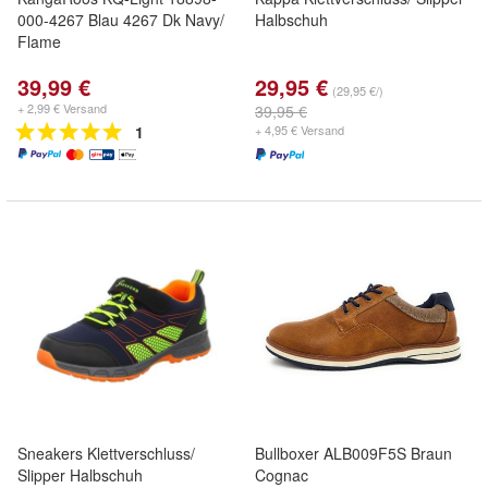
000-4267 Blau 4267 Dk Navy/
Halbschuh
Flame
39,99 €
29,95 €
(29,95 €/)
+ 2,99 € Versand
39,95 €
1
+ 4,95 € Versand
Sneakers Klettverschluss/
Bullboxer ALB009F5S Braun
Slipper Halbschuh
Cognac