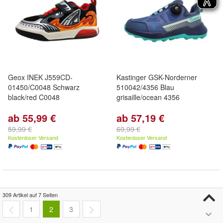
Geox INEK J559CD-
Kastinger GSK-Norderner
01450/C0048 Schwarz
510042/4356 Blau
black/red C0048
grisaille/ocean 4356
ab 55,99 €
ab 57,19 €
59,99 €
69,99 €
Kostenloser Versand
Kostenloser Versand
309 Artikel auf 7 Seiten
1
2
3