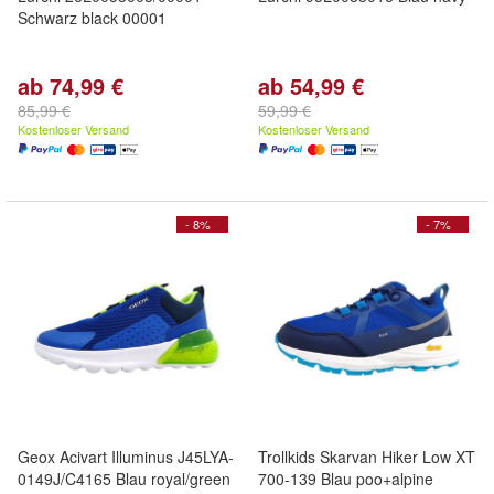
Schwarz black 00001
ab 74,99 €
ab 54,99 €
85,99 €
59,99 €
Kostenloser Versand
Kostenloser Versand
- 8%
- 7%
Geox Acivart Illuminus J45LYA-
Trollkids Skarvan Hiker Low XT
0149J/C4165 Blau royal/green
700-139 Blau poo+alpine