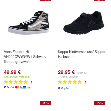
Vans Filmore Hi
Kappa Klettverschluss/ Slipper
VN000CWYGYW1 Schwarz
Halbschuh
flames grey/white
49,99 €
29,95 €
(29,95 €/)
Kostenloser Versand
+ 4,95 € Versand
1
1
- 33%
- 22%