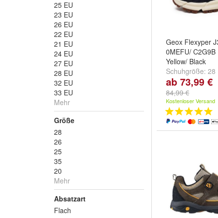
25 EU
23 EU
26 EU
22 EU
Geox Flexyper 
21 EU
0MEFU/ C2G9B 
24 EU
Yellow/ Black
27 EU
Schuhgröße:
28
28 EU
ab 73,99 €
EU
und
weitere .
32 EU
33 EU
84,99 €
Kostenloser Versand
Mehr
Größe
28
26
25
35
20
Mehr
Absatzart
Flach