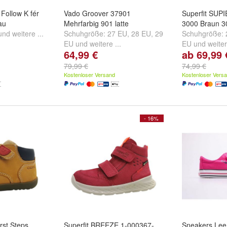
Follow K fér
Vado Groover 37901
Superfit SUP
au
Mehrfarbig 901 latte
3000 Braun 3
und
weitere ...
Schuhgröße:
27 EU
,
28 EU
,
29
Schuhgröße:
EU
und
weitere ...
EU
und
weiter
64,99 €
ab 69,99 
79,99 €
74,99 €
Kostenloser Versand
Kostenloser Vers
- 16%
rst Steps
Superfit BREEZE 1-000367-
Sneakers Lee