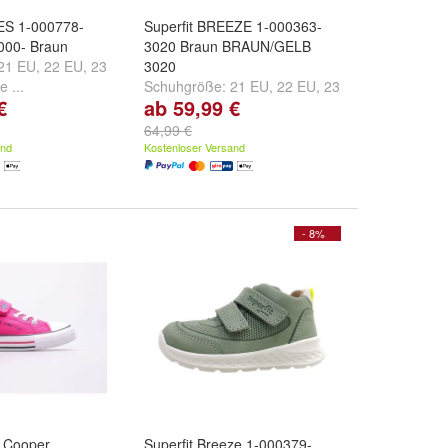
IES 1-000778-
Superfit BREEZE 1-000363-
000- Braun
3020 Braun BRAUN/GELB
21 EU
,
22 EU
,
23
3020
e ...
Schuhgröße:
21 EU
,
22 EU
,
23
€
ab 59,99 €
EU
und
weitere ...
64,99 €
and
Kostenloser Versand
- 8%
 Cooper
Superfit Breeze 1-000379-