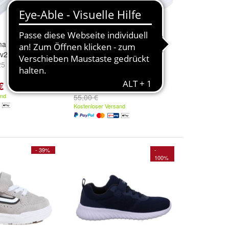
a Komfortabler
Sportschuhe Vans Hylane V
v2 Buck
Kleinkinder schwarz
25
und
weitere ...
Size:
26.5
,
26
,
25.5
und
weitere ...
€
ab 43,07 €
and
55,00 €
Kostenloser Versand
- 39%
-
100%