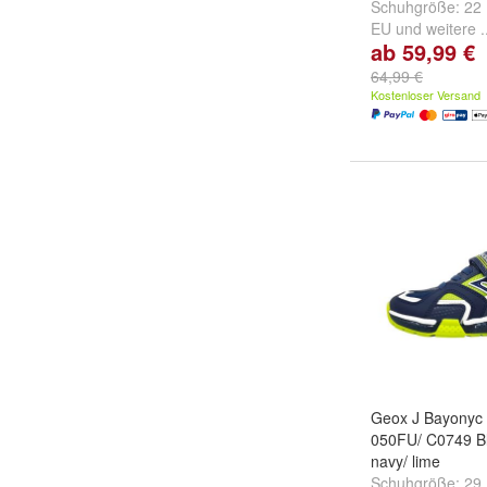
Schuhgröße:
22
EU
und
weitere .
ab 59,99 €
64,99 €
Kostenloser Versand
Geox J Bayonyc
050FU/ C0749 B
navy/ lime
Schuhgröße:
29