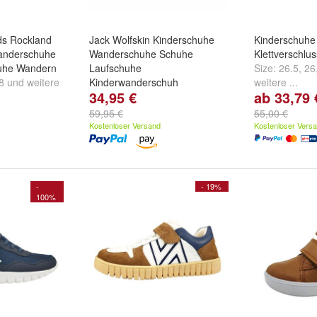
ds Rockland
Jack Wolfskin Kinderschuhe
Kinderschuhe
anderschuhe
Wanderschuhe Schuhe
Klettverschlu
uhe Wandern
Laufschuhe
Size:
26.5
,
26
8
und
weitere
Kinderwanderschuh
weitere ...
34,95 €
ab 33,79 
Größe:
31
,
32
,
33
und
weitere
...
59,95 €
55,00 €
Kostenloser Versand
Kostenloser Vers
-
- 19%
100%