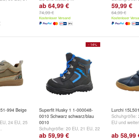
ab 64,99 €
59,99 €
..
EU
und
weiter
74,99 €
64,99 €
Kostenloser Versand
Kostenloser Vers
- 14%
651-994 Beige
Superfit Husky 1 1-000048-
Lurchi 15L50
0010 Schwarz schwarz/blau
Schuhgröße:
 EU
,
24 EU
,
25
0010
EU
und
weiter
..
Schuhgröße:
20 EU
,
21 EU
,
22
ab 59,99 €
ab 58,99 
EU
und
weitere ...