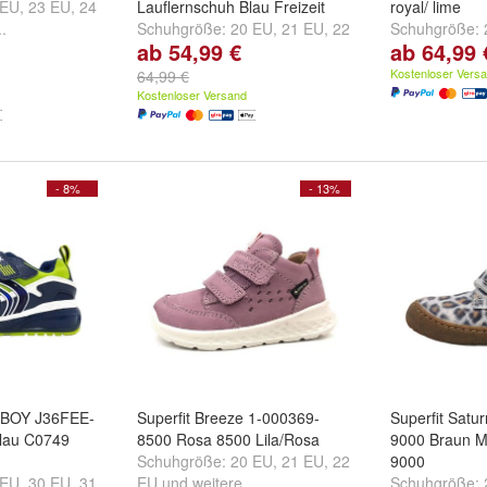
 EU
,
23 EU
,
24
Lauflernschuh Blau Freizeit
royal/ lime
..
Schuhgröße:
20 EU
,
21 EU
,
22
Schuhgröße:
ab 54,99 €
ab 64,99 
EU
und
weitere ...
EU
und
weiter
Kostenloser Vers
64,99 €
Kostenloser Versand
- 8%
- 13%
 BOY J36FEE-
Superfit Breeze 1-000369-
Superfit Satu
lau C0749
8500 Rosa 8500 Lila/Rosa
9000 Braun Me
Schuhgröße:
20 EU
,
21 EU
,
22
9000
 EU
,
30 EU
,
31
EU
und
weitere ...
Schuhgröße: