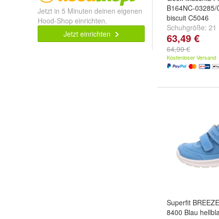
B164NC-03285/
Jetzt in 5 Minuten deinen eigenen
biscuit C5046
Hood-Shop einrichten.
Schuhgröße:
21
Jetzt einrichten
63,49 €
EU
und
weitere .
64,99 €
Kostenloser Versand
Superfit BREEZE
8400 Blau hellbl