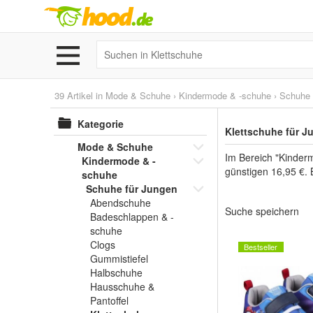
39 Artikel in
Mode & Schuhe
›
Kindermode & -schuhe
›
Schuhe 
Kategorie
Klettschuhe für J
Mode & Schuhe
Im Bereich "Kinder
Kindermode & -
günstigen 16,95 €. 
schuhe
Schuhe für Jungen
Abendschuhe
Suche speichern
Badeschlappen & -
schuhe
Clogs
Bestseller
Gummistiefel
Halbschuhe
Hausschuhe &
Pantoffel