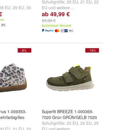
Schuhgröße:
20 EU
,
21 EU
,
22
28 EU
,
29 EU
,
30
EU
und
weitere ...
€
ab 49,99 €
e ...
and
59,99 €
Kostenloser Versand
- 8%
- 13%
rnus 1-009353-
Superfit BREEZE 1-000369-
hrfarbig/lleo
7020 Grün GRÜN/GELB 7020
Schuhgröße:
23 EU
,
24 EU
,
25
20 EU
,
21 EU
,
22
EU
und
weitere ...