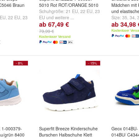
C5046 Braun
5010 Rot ROT/ORANGE 5010
Mädchen mit K
Schuhgröße:
21 EU
,
22 EU
,
23
und elastisch
 EU
,
22 EU
,
23
EU
und
weitere ...
Size:
35
,
34
,
ab 67,49 €
ab 34,98 
..
Kostenloser Vers
79,99 €
Kostenloser Versand
- 8%
- 15%
 1-000379-
Superfit Breeze Kinderschuhe
Geox 014BU- 
au/grün 8400
Burschen Halbschuhe Klett
014BU/ C434