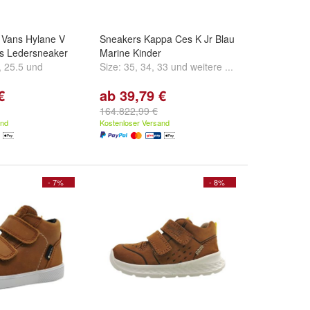
 Vans Hylane V
Sneakers Kappa Ces K Jr Blau
ss Ledersneaker
Marine Kinder
,
25.5
und
Size:
35
,
34
,
33
und
weitere ...
€
ab 39,79 €
164.822,99 €
and
Kostenloser Versand
- 7%
- 8%