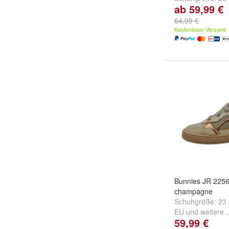
ab 59,99 €
EU
und
weitere .
64,99 €
Kostenloser Versand
Bunnies JR 225
champagne
Schuhgröße:
23
EU
und
weitere .
59,99 €