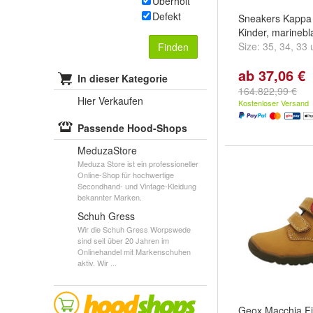
Überholt
Defekt
Sneakers Kappa 
Kinder, marinebl
Size:
35
,
34
,
33
Finden
ab 37,06 €
In dieser Kategorie
164.822,99 €
Hier Verkaufen
Kostenloser Versand
Passende Hood-Shops
MeduzaStore
Meduza Store ist ein professioneller
Online-Shop für hochwertige
Secondhand- und Vintage-Kleidung
bekannter Marken.
Schuh Gress
Wir die Schuh Gress Worpswede
sind seit über 20 Jahren im
Onlinehandel mit Markenschuhen
aktiv. Wir ...
Geox Macchia Fi