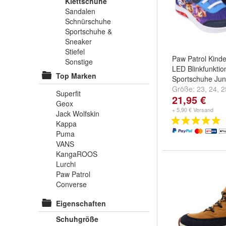
Klettschuhe
Sandalen
Schnürschuhe
Sportschuhe &
Sneaker
Stiefel
Paw Patrol Kind
Sonstige
LED Blinkfunkti
Top Marken
Sportschuhe Jun
Größe:
23
,
24
,
2
Superfit
21,95 €
...
Geox
+ 5,90 € Versand
Jack Wolfskin
Kappa
Puma
VANS
KangaROOS
Lurchi
Paw Patrol
Converse
Eigenschaften
Schuhgröße