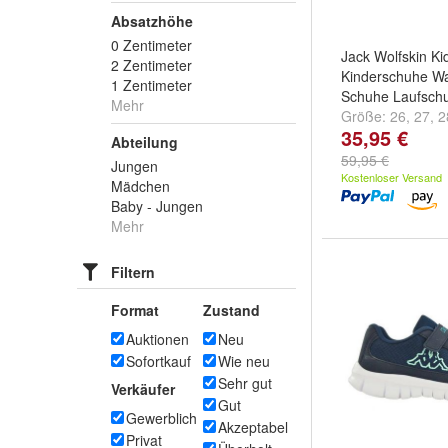
Absatzhöhe
0 Zentimeter
Jack Wolfskin Ki
2 Zentimeter
Kinderschuhe W
1 Zentimeter
Schuhe Laufsch
Mehr
Größe:
26
,
27
,
2
35,95 €
...
Abteilung
59,95 €
Jungen
Kostenloser Versand
Mädchen
Baby - Jungen
Mehr
Filtern
Format
Zustand
Auktionen
Neu
Sofortkauf
Wie neu
Sehr gut
Verkäufer
Gut
Gewerblich
Akzeptabel
Privat