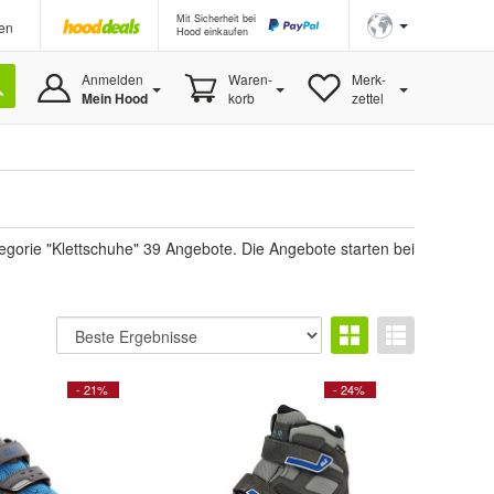
Mit Sicherheit bei
en
Hood einkaufen
Anmelden
Waren-
Merk-
Mein Hood
korb
zettel
gorie "Klettschuhe" 39 Angebote. Die Angebote starten bei
- 21%
- 24%