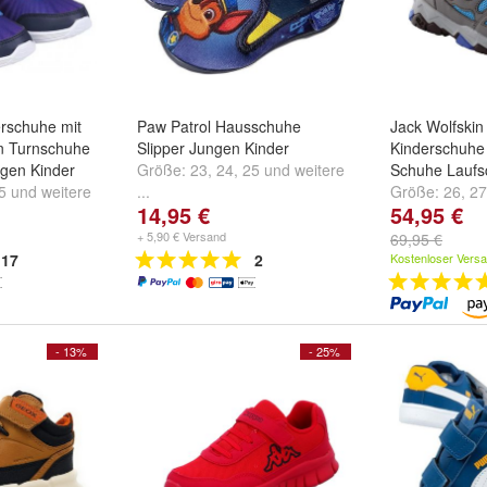
erschuhe mit
Paw Patrol Hausschuhe
Jack Wolfski
on Turnschuhe
Slipper Jungen Kinder
Kinderschuh
gen Kinder
Größe:
23
,
24
,
25
und
weitere
Schuhe Laufs
5
und
weitere
...
Größe:
26
,
27
14,95 €
54,95 €
...
+ 5,90 € Versand
69,95 €
17
2
Kostenloser Vers
- 13%
- 25%