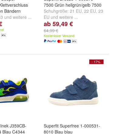
lettverschluss
7500 Grün hellgrün/gelb 7500
en Bändern
Schuhgröße:
21 EU
,
22 EU
,
23
33
und
weitere ...
EU
und
weitere ...
€
ab 59,49 €
and
64,99 €
Kostenloser Versand
- 17%
Inek J359CB-
Superfit Superfree 1-000531-
4 Blau C4344
8010 Blau blau