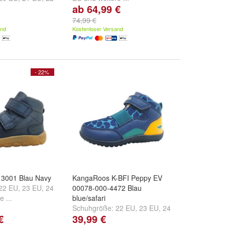
ab 64,99 €
e ...
74,99 €
and
Kostenloser Versand
- 22%
13001 Blau Navy
KangaRoos K-BFI Peppy EV
22 EU
,
23 EU
,
24
00078-000-4472 Blau
e ...
blue/safari
Schuhgröße:
22 EU
,
23 EU
,
24
€
39,99 €
EU
und
weitere ...