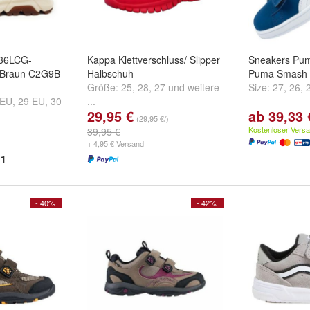
J36LCG-
Kappa Klettverschluss/ Slipper
Sneakers Pum
Braun C2G9B
Halbschuh
Puma Smash 
Größe:
25
,
28
,
27
und
weitere
Size:
27
,
26
,
 EU
,
29 EU
,
30
...
29,95 €
ab 39,33 
..
(29,95 €/)
Kostenloser Vers
39,95 €
+ 4,95 € Versand
1
- 40%
- 42%