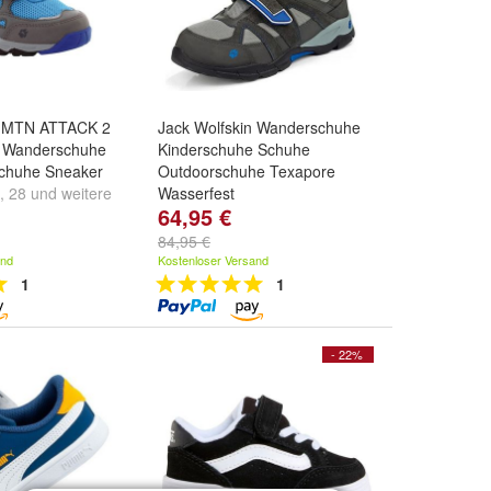
n MTN ATTACK 2
Jack Wolfskin Wanderschuhe
e Wanderschuhe
Kinderschuhe Schuhe
chuhe Sneaker
Outdoorschuhe Texapore
,
28
und
weitere
Wasserfest
64,95 €
Größe:
28
,
29
,
30
und
weitere
...
84,95 €
and
Kostenloser Versand
1
1
- 22%